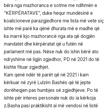
bëra nga mazhoranca e sotme me ndihmën e
“KËRPËRATAVE”, duke hequr mundësinë e
koalicioneve parazgjedhore me lista më vete siç
ishte më parë ka qënë dhurata më e madhe që
ka marrë kjo mazhorancë nga ata që dogjën
mandatet dhe kërpëratat që u futën në
parlament më pas. Nëse nuk do ishin bërë ato
ndryshime në ligjin zgjedhor, PD në 2021 do të
kishte fituar zgjedhjet.
Kam qenë ndër të parët që në 2021 i kam
kërkuar në zyrë Lulzim Bashës që të jepte
dorëheqjen pas humbjes së zgjedhjeve. Po të
ishte për interes personale nuk do ia kërkoja
z.Basha pasi praktikisht ai më vendosi në listë