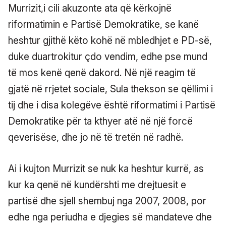
Murrizit,i cili akuzonte ata që kërkojnë
riformatimin e Partisë Demokratike, se kanë
heshtur gjithë këto kohë në mbledhjet e PD-së,
duke duartrokitur çdo vendim, edhe pse mund
të mos kenë qenë dakord. Në një reagim të
gjatë në rrjetet sociale, Sula thekson se qëllimi i
tij dhe i disa kolegëve është riformatimi i Partisë
Demokratike për ta kthyer atë në një forcë
qeverisëse, dhe jo në të tretën në radhë.
Ai i kujton Murrizit se nuk ka heshtur kurrë, as
kur ka qenë në kundërshti me drejtuesit e
partisë dhe sjell shembuj nga 2007, 2008, por
edhe nga periudha e djegies së mandateve dhe