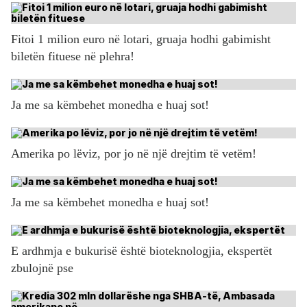
Fitoi 1 milion euro në lotari, gruaja hodhi gabimisht
biletën fituese në plehra!
Ja me sa këmbehet monedha e huaj sot!
Amerika po lëviz, por jo në një drejtim të vetëm!
Ja me sa këmbehet monedha e huaj sot!
E ardhmja e bukurisë është bioteknologjia, ekspertët
zbulojnë pse