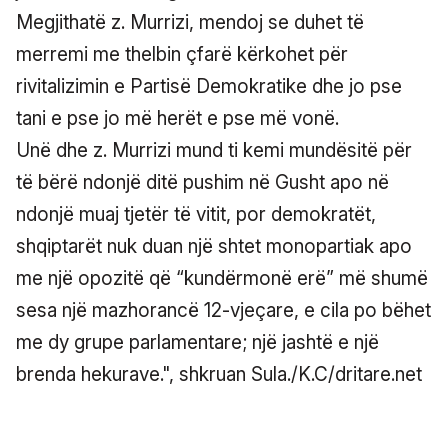
Megjithatë z. Murrizi, mendoj se duhet të
merremi me thelbin çfarë kërkohet për
rivitalizimin e Partisë Demokratike dhe jo pse
tani e pse jo më herët e pse më vonë.
Unë dhe z. Murrizi mund ti kemi mundësitë për
të bërë ndonjë ditë pushim në Gusht apo në
ndonjë muaj tjetër të vitit, por demokratët,
shqiptarët nuk duan një shtet monopartiak apo
me një opozitë që “kundërmonë erë” më shumë
sesa një mazhorancë 12-vjeçare, e cila po bëhet
me dy grupe parlamentare; një jashtë e një
brenda hekurave.", shkruan Sula./K.C/dritare.net