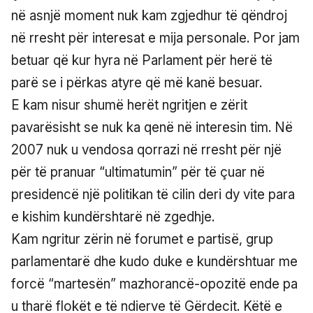
në asnjë moment nuk kam zgjedhur të qëndroj
në rresht për interesat e mija personale. Por jam
betuar që kur hyra në Parlament për herë të
parë se i përkas atyre që më kanë besuar.
E kam nisur shumë herët ngritjen e zërit
pavarësisht se nuk ka qenë në interesin tim. Në
2007 nuk u vendosa qorrazi në rresht për një
për të pranuar “ultimatumin” për të çuar në
presidencë një politikan të cilin deri dy vite para
e kishim kundërshtarë në zgedhje.
Kam ngritur zërin në forumet e partisë, grup
parlamentarë dhe kudo duke e kundërshtuar me
forcë “martesën” mazhorancë-opozitë ende pa
u tharë flokët e të ndierve të Gërdecit. Këtë e