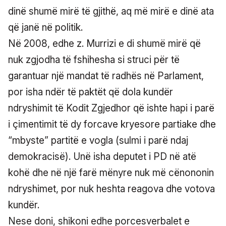
dinë shumë mirë të gjithë, aq më mirë e dinë ata
që janë në politik.
Në 2008, edhe z. Murrizi e di shumë mirë që
nuk zgjodha të fshihesha si struci për të
garantuar një mandat të radhës në Parlament,
por isha ndër të paktët që dola kundër
ndryshimit të Kodit Zgjedhor që ishte hapi i parë
i çimentimit të dy forcave kryesore partiake dhe
“mbyste” partitë e vogla (sulmi i parë ndaj
demokracisë). Unë isha deputet i PD në atë
kohë dhe në një farë mënyre nuk më cënononin
ndryshimet, por nuk heshta reagova dhe votova
kundër.
Nese doni, shikoni edhe porcesverbalet e