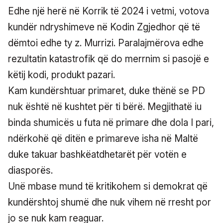
Edhe një herë në Korrik të 2024 i vetmi, votova
kundër ndryshimeve në Kodin Zgjedhor që të
dëmtoi edhe ty z. Murrizi. Paralajmërova edhe
rezultatin katastrofik që do merrnim si pasojë e
këtij kodi, produkt pazari.
Kam kundërshtuar primaret, duke thënë se PD
nuk është në kushtet për ti bërë. Megjithatë iu
binda shumicës u futa në primare dhe dola I pari,
ndërkohë që ditën e primareve isha në Maltë
duke takuar bashkëatdhetarët për votën e
diasporës.
Unë mbase mund të kritikohem si demokrat që
kundërshtoj shumë dhe nuk vihem në rresht por
jo se nuk kam reaguar.