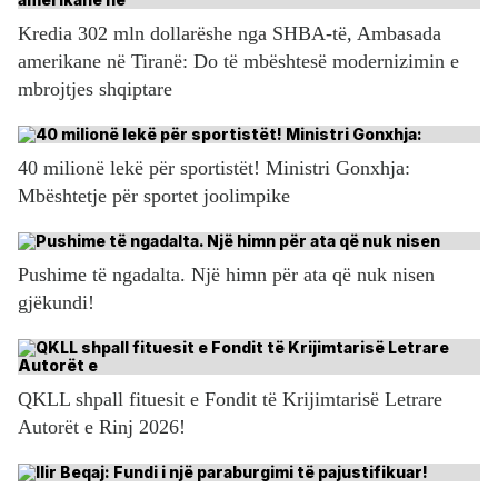
Kredia 302 mln dollarëshe nga SHBA-të, Ambasada
amerikane në Tiranë: Do të mbështesë modernizimin e
mbrojtjes shqiptare
40 milionë lekë për sportistët! Ministri Gonxhja:
Mbështetje për sportet joolimpike
Pushime të ngadalta. Një himn për ata që nuk nisen
gjëkundi!
QKLL shpall fituesit e Fondit të Krijimtarisë Letrare
Autorët e Rinj 2026!