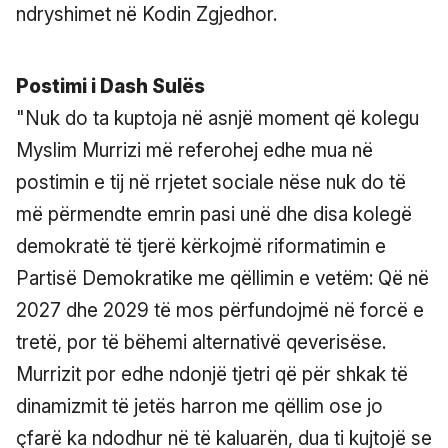
ndryshimet në Kodin Zgjedhor.
Postimi i Dash Sulës
"Nuk do ta kuptoja në asnjë moment që kolegu
Myslim Murrizi më referohej edhe mua në
postimin e tij në rrjetet sociale nëse nuk do të
më përmendte emrin pasi unë dhe disa kolegë
demokratë të tjerë kërkojmë riformatimin e
Partisë Demokratike me qëllimin e vetëm: Që në
2027 dhe 2029 të mos përfundojmë në forcë e
tretë, por të bëhemi alternativë qeverisëse.
Murrizit por edhe ndonjë tjetri që për shkak të
dinamizmit të jetës harron me qëllim ose jo
çfarë ka ndodhur në të kaluarën, dua ti kujtojë se