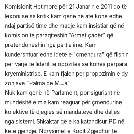
Komisionit Hetimore për 21 Janarin e 2011 do të
lexoni se sa kritik kam qenë në atë kohë edhe
ndaj partisë time dhe madje kam insistiar që në
komision te paraqiteshin “Armet çadër” që
pretendoheshin nga partia ime. Kam
kundershtuar edhe idetë e "cmendura" që flisnin
per varje te liderit te opozites se kohes perpara
kryeministrise. E kam fjalen per propozimin e dy
zonjave "Palma de M....a"
Nuk kam qenë në Parlament, por sigurisht në
mundësitë e mia kam reaguar për çmendurinë
kolektive të djegies së mandateve dhe daljes
nga sistemi. Shkaktar që e ka katandisur PD në
këtë gjendje. Ndrysimet e Kodit Zgjedhor të