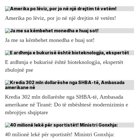
Amerika po lëviz, por jo në një drejtim të vetëm!
Ja me sa këmbehet monedha e huaj sot!
E ardhmja e bukurisë është bioteknologjia, ekspertët
zbulojnë pse
Kredia 302 mln dollarëshe nga SHBA-të, Ambasada
amerikane në Tiranë: Do të mbështesë modernizimin e
mbrojtjes shqiptare
40 milionë lekë për sportistët! Ministri Gonxhja: