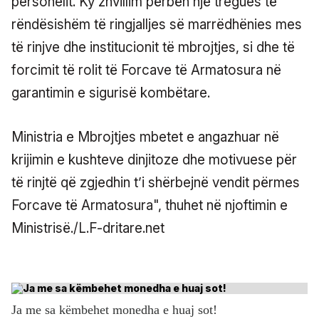
personelit. Ky zhvillim përbën një tregues të
rëndësishëm të ringjalljes së marrëdhënies mes
të rinjve dhe institucionit të mbrojtjes, si dhe të
forcimit të rolit të Forcave të Armatosura në
garantimin e sigurisë kombëtare.
Ministria e Mbrojtjes mbetet e angazhuar në
krijimin e kushteve dinjitoze dhe motivuese për
të rinjtë që zgjedhin t’i shërbejnë vendit përmes
Forcave të Armatosura", thuhet në njoftimin e
Ministrisë./L.F-dritare.net
Ja me sa këmbehet monedha e huaj sot!