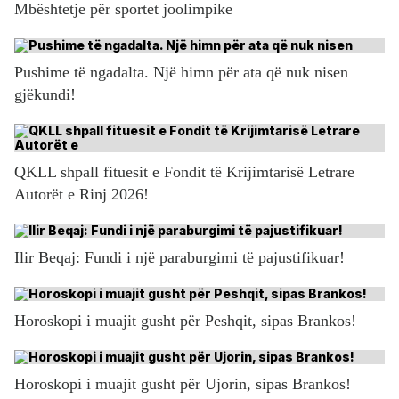
Mbështetje për sportet joolimpike
Pushime të ngadalta. Një himn për ata që nuk nisen
gjëkundi!
QKLL shpall fituesit e Fondit të Krijimtarisë Letrare
Autorët e Rinj 2026!
Ilir Beqaj: Fundi i një paraburgimi të pajustifikuar!
Horoskopi i muajit gusht për Peshqit, sipas Brankos!
Horoskopi i muajit gusht për Ujorin, sipas Brankos!