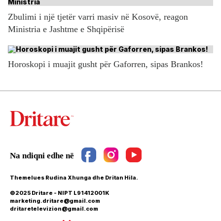
Zbulimi i një tjetër varri masiv në Kosovë, reagon
Ministria e Jashtme e Shqipërisë
Horoskopi i muajit gusht për Gaforren, sipas Brankos!
Themelues Rudina Xhunga dhe Dritan Hila.
©2025 Dritare - NIPT L91412001K
marketing.dritare@gmail.com
dritaretelevizion@gmail.com