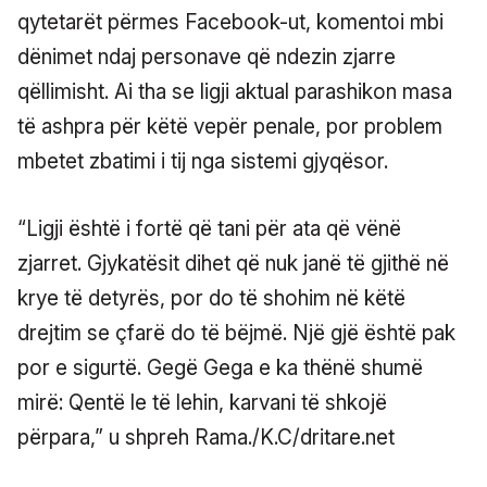
qytetarët përmes Facebook-ut, komentoi mbi
dënimet ndaj personave që ndezin zjarre
qëllimisht. Ai tha se ligji aktual parashikon masa
të ashpra për këtë vepër penale, por problem
mbetet zbatimi i tij nga sistemi gjyqësor.
“Ligji është i fortë që tani për ata që vënë
zjarret. Gjykatësit dihet që nuk janë të gjithë në
krye të detyrës, por do të shohim në këtë
drejtim se çfarë do të bëjmë. Një gjë është pak
por e sigurtë. Gegë Gega e ka thënë shumë
mirë: Qentë le të lehin, karvani të shkojë
përpara,” u shpreh Rama./K.C/dritare.net