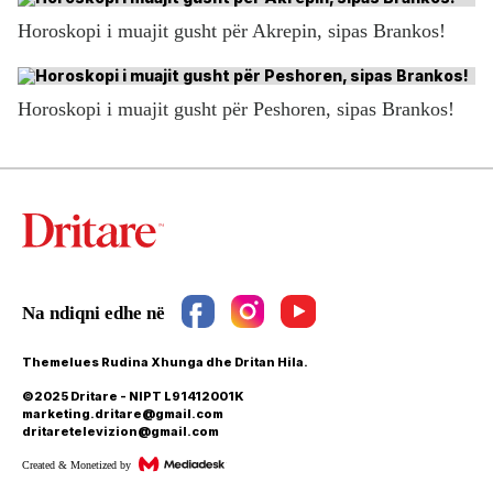
Horoskopi i muajit gusht për Akrepin, sipas Brankos!
Horoskopi i muajit gusht për Peshoren, sipas Brankos!
Themelues Rudina Xhunga dhe Dritan Hila.
©2025 Dritare - NIPT L91412001K
marketing.dritare@gmail.com
dritaretelevizion@gmail.com
Created & Monetized by