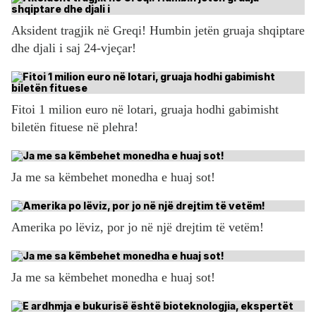
Aksident tragjik në Greqi! Humbin jetën gruaja shqiptare
dhe djali i saj 24-vjeçar!
Fitoi 1 milion euro në lotari, gruaja hodhi gabimisht
biletën fituese në plehra!
Ja me sa këmbehet monedha e huaj sot!
Amerika po lëviz, por jo në një drejtim të vetëm!
Ja me sa këmbehet monedha e huaj sot!