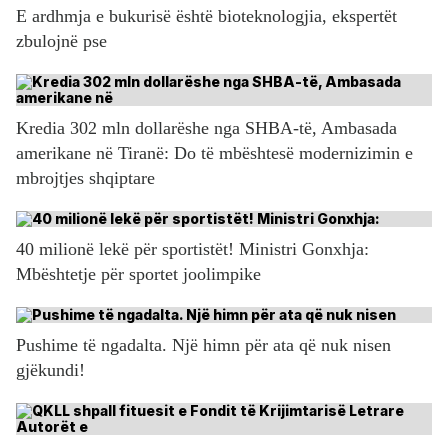
E ardhmja e bukurisë është bioteknologjia, ekspertët
zbulojnë pse
Kredia 302 mln dollarëshe nga SHBA-të, Ambasada
amerikane në Tiranë: Do të mbështesë modernizimin e
mbrojtjes shqiptare
40 milionë lekë për sportistët! Ministri Gonxhja:
Mbështetje për sportet joolimpike
Pushime të ngadalta. Një himn për ata që nuk nisen
gjëkundi!