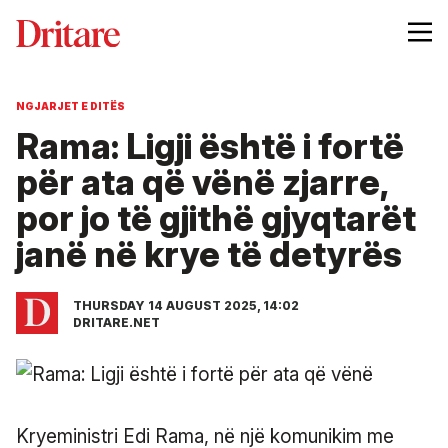
NGJARJET E DITËS
Rama: Ligji është i fortë
për ata që vënë zjarre,
por jo të gjithë gjyqtarët
janë në krye të detyrës
THURSDAY 14 AUGUST 2025, 14:02
DRITARE.NET
Kryeministri Edi Rama, në një komunikim me