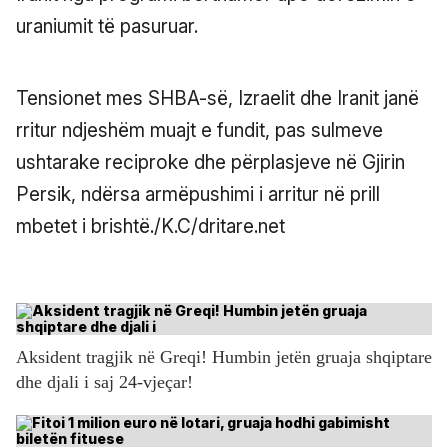
uraniumit të pasuruar.
Tensionet mes SHBA-së, Izraelit dhe Iranit janë
rritur ndjeshëm muajt e fundit, pas sulmeve
ushtarake reciproke dhe përplasjeve në Gjirin
Persik, ndërsa armëpushimi i arritur në prill
mbetet i brishtë./K.C/dritare.net
Aksident tragjik në Greqi! Humbin jetën gruaja shqiptare
dhe djali i saj 24-vjeçar!