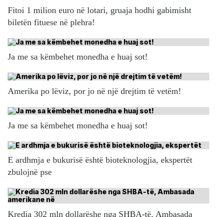
Fitoi 1 milion euro në lotari, gruaja hodhi gabimisht
biletën fituese në plehra!
Ja me sa këmbehet monedha e huaj sot!
Amerika po lëviz, por jo në një drejtim të vetëm!
Ja me sa këmbehet monedha e huaj sot!
E ardhmja e bukurisë është bioteknologjia, ekspertët
zbulojnë pse
Kredia 302 mln dollarëshe nga SHBA-të, Ambasada