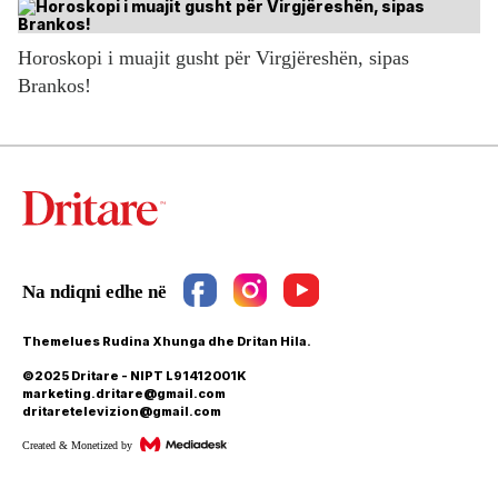
Horoskopi i muajit gusht për Virgjëreshën, sipas
Brankos!
Themelues Rudina Xhunga dhe Dritan Hila.
©2025 Dritare - NIPT L91412001K
marketing.dritare@gmail.com
dritaretelevizion@gmail.com
Created & Monetized by