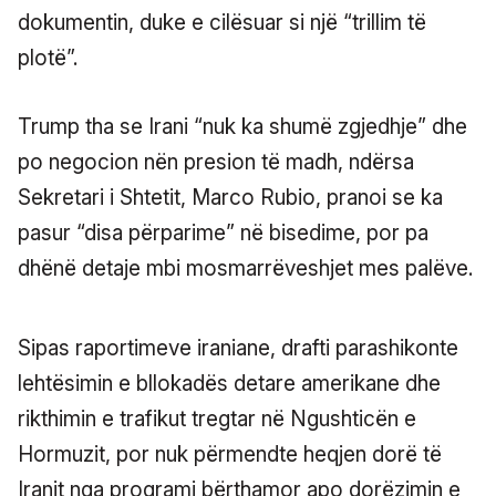
dokumentin, duke e cilësuar si një “trillim të
plotë”.
Trump tha se Irani “nuk ka shumë zgjedhje” dhe
po negocion nën presion të madh, ndërsa
Sekretari i Shtetit, Marco Rubio, pranoi se ka
pasur “disa përparime” në bisedime, por pa
dhënë detaje mbi mosmarrëveshjet mes palëve.
Sipas raportimeve iraniane, drafti parashikonte
lehtësimin e bllokadës detare amerikane dhe
rikthimin e trafikut tregtar në Ngushticën e
Hormuzit, por nuk përmendte heqjen dorë të
Iranit nga programi bërthamor apo dorëzimin e