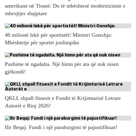
amerikane në Tiranë: Do të mbështesë modernizimin e
mbrojtjes shqiptare
40 milionë lekë për sportistët! Ministri Gonxhja:
Mbështetje për sportet joolimpike
Pushime të ngadalta. Një himn për ata që nuk nisen
gjëkundi!
QKLL shpall fituesit e Fondit të Krijimtarisë Letrare
Autorët e Rinj 2026!
Ilir Beqaj: Fundi i një paraburgimi të pajustifikuar!