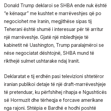
Donald Trump deklaroi se SHBA ende nuk është
“e kënaqur” me kushtet e marrëveshjes që po
negociohet me Iranin, megjithëse sipas tij
Teherani është shumë i interesuar për të arritur
një marrëveshje. Gjatë një mbledhjeje të
kabinetit në Uashington, Trump paralajmëroi se
nëse negociatat dështojnë, SHBA mund të
rikthejë sulmet ushtarake ndaj Iranit.
Deklaratat e tij erdhën pasi televizioni shtetëror
iranian publikoi detaje të një draft-marrëveshjeje
të pretenduar, ku përfshihej rihapja e Ngushticës
së Hormuzit dhe tërheqja e forcave amerikane
nga rajoni. Shtëpia e Bardhë e hodhi poshtë