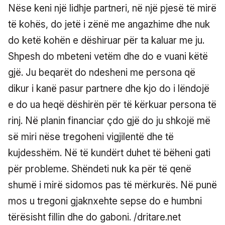
Nëse keni një lidhje partneri, në një pjesë të mirë
të kohës, do jetë i zënë me angazhime dhe nuk
do ketë kohën e dëshiruar për ta kaluar me ju.
Shpesh do mbeteni vetëm dhe do e vuani këtë
gjë. Ju beqarët do ndesheni me persona që
dikur i kanë pasur partnere dhe kjo do i lëndojë
e do ua heqë dëshirën për të kërkuar persona të
rinj. Në planin financiar çdo gjë do ju shkojë më
së miri nëse tregoheni vigjilentë dhe të
kujdesshëm. Në të kundërt duhet të bëheni gati
për probleme. Shëndeti nuk ka për të qenë
shumë i mirë sidomos pas të mërkurës. Në punë
mos u tregoni gjaknxehte sepse do e humbni
tërësisht fillin dhe do gaboni. /dritare.net