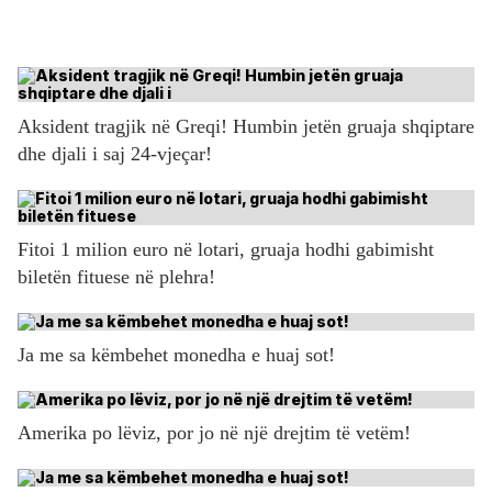
Aksident tragjik në Greqi! Humbin jetën gruaja shqiptare
dhe djali i saj 24-vjeçar!
Fitoi 1 milion euro në lotari, gruaja hodhi gabimisht
biletën fituese në plehra!
Ja me sa këmbehet monedha e huaj sot!
Amerika po lëviz, por jo në një drejtim të vetëm!