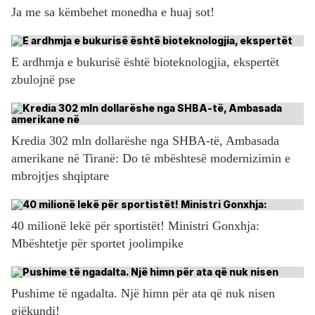
Ja me sa këmbehet monedha e huaj sot!
E ardhmja e bukurisë është bioteknologjia, ekspertët
zbulojnë pse
Kredia 302 mln dollarëshe nga SHBA-të, Ambasada
amerikane në Tiranë: Do të mbështesë modernizimin e
mbrojtjes shqiptare
40 milionë lekë për sportistët! Ministri Gonxhja:
Mbështetje për sportet joolimpike
Pushime të ngadalta. Një himn për ata që nuk nisen
gjëkundi!