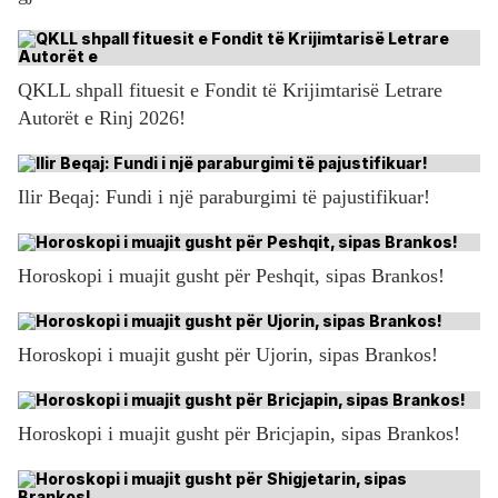
QKLL shpall fituesit e Fondit të Krijimtarisë Letrare
Autorët e Rinj 2026!
Ilir Beqaj: Fundi i një paraburgimi të pajustifikuar!
Horoskopi i muajit gusht për Peshqit, sipas Brankos!
Horoskopi i muajit gusht për Ujorin, sipas Brankos!
Horoskopi i muajit gusht për Bricjapin, sipas Brankos!