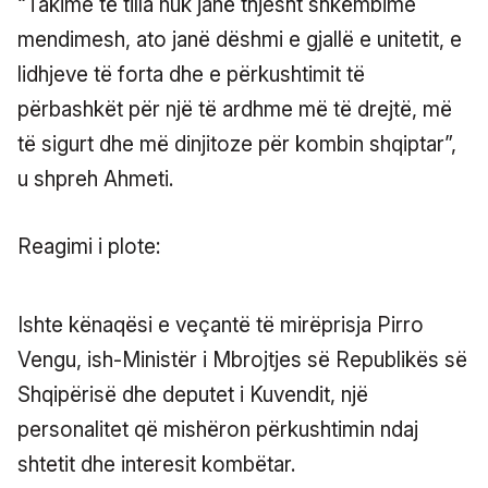
“Takime të tilla nuk janë thjesht shkëmbime
mendimesh, ato janë dëshmi e gjallë e unitetit, e
lidhjeve të forta dhe e përkushtimit të
përbashkët për një të ardhme më të drejtë, më
të sigurt dhe më dinjitoze për kombin shqiptar”,
u shpreh Ahmeti.
Reagimi i plote:
Ishte kënaqësi e veçantë të mirëprisja Pirro
Vengu, ish-Ministër i Mbrojtjes së Republikës së
Shqipërisë dhe deputet i Kuvendit, një
personalitet që mishëron përkushtimin ndaj
shtetit dhe interesit kombëtar.