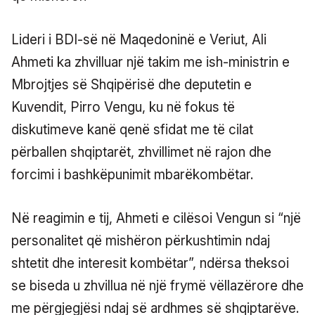
Lideri i BDI-së në Maqedoninë e Veriut, Ali
Ahmeti ka zhvilluar një takim me ish-ministrin e
Mbrojtjes së Shqipërisë dhe deputetin e
Kuvendit, Pirro Vengu, ku në fokus të
diskutimeve kanë qenë sfidat me të cilat
përballen shqiptarët, zhvillimet në rajon dhe
forcimi i bashkëpunimit mbarëkombëtar.
Në reagimin e tij, Ahmeti e cilësoi Vengun si “një
personalitet që mishëron përkushtimin ndaj
shtetit dhe interesit kombëtar”, ndërsa theksoi
se biseda u zhvillua në një frymë vëllazërore dhe
me përgjegjësi ndaj së ardhmes së shqiptarëve.