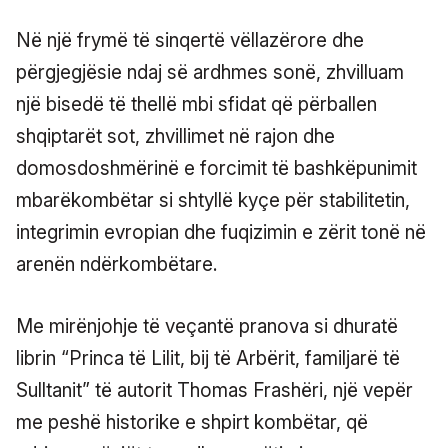
Në një frymë të sinqertë vëllazërore dhe
përgjegjësie ndaj së ardhmes sonë, zhvilluam
një bisedë të thellë mbi sfidat që përballen
shqiptarët sot, zhvillimet në rajon dhe
domosdoshmërinë e forcimit të bashkëpunimit
mbarëkombëtar si shtyllë kyçe për stabilitetin,
integrimin evropian dhe fuqizimin e zërit tonë në
arenën ndërkombëtare.
Me mirënjohje të veçantë pranova si dhuratë
librin “Princa të Lilit, bij të Arbërit, familjarë të
Sulltanit” të autorit Thomas Frashëri, një vepër
me peshë historike e shpirt kombëtar, që