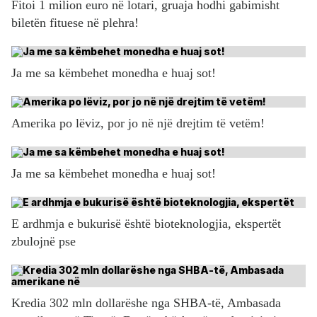
Fitoi 1 milion euro në lotari, gruaja hodhi gabimisht
biletën fituese në plehra!
Ja me sa këmbehet monedha e huaj sot!
Amerika po lëviz, por jo në një drejtim të vetëm!
Ja me sa këmbehet monedha e huaj sot!
E ardhmja e bukurisë është bioteknologjia, ekspertët
zbulojnë pse
Kredia 302 mln dollarëshe nga SHBA-të, Ambasada