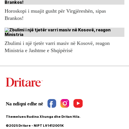
Horoskopi i muajit gusht për Virgjëreshën, sipas
Brankos!
Zbulimi i një tjetër varri masiv në Kosovë, reagon
Ministria e Jashtme e Shqipërisë
Themelues Rudina Xhunga dhe Dritan Hila.
©2025 Dritare - NIPT L91412001K