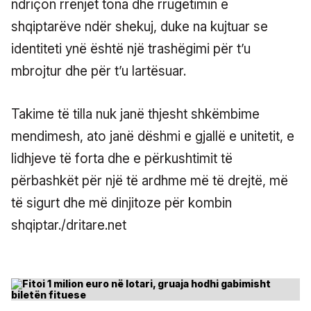
ndriçon rrënjët tona dhe rrugëtimin e
shqiptarëve ndër shekuj, duke na kujtuar se
identiteti ynë është një trashëgimi për t’u
mbrojtur dhe për t’u lartësuar.
Takime të tilla nuk janë thjesht shkëmbime
mendimesh, ato janë dëshmi e gjallë e unitetit, e
lidhjeve të forta dhe e përkushtimit të
përbashkët për një të ardhme më të drejtë, më
të sigurt dhe më dinjitoze për kombin
shqiptar./dritare.net