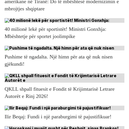
amerikane në Tiranë: Do të mbështesë modernizimin e
mbrojtjes shqiptare
40 milionë lekë për sportistët! Ministri Gonxhja:
Mbështetje për sportet joolimpike
Pushime të ngadalta. Një himn për ata që nuk nisen
gjëkundi!
QKLL shpall fituesit e Fondit të Krijimtarisë Letrare
Autorët e Rinj 2026!
Ilir Beqaj: Fundi i një paraburgimi të pajustifikuar!