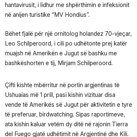
hantavirusit, i lidhur me shpërthimin e infeksionit
në anijen turistike “MV Hondius”.
Bëhet fjalë për një ornitolog holandez 70-vjeçar,
Leo Schilperoord, i cili po udhëtonte prej katër
muajsh në Amerikën e Jugut së bashku me
bashkëshorten e tij, Mirjam Schilperoord.
Çifti kishte mbërritur në portin argjentinas të
Ushuaias më 1 prill, pasi kishin vizituar disa
vende të Amerikës së Jugut për aktivitetin e tyre
të preferuar, birdwatching. Sipas raportimeve,
ata kishin kaluar vetëm dy ditë në rajonin Tierra
del Fuego gjatë udhëtimit në Argjentinë dhe Kili.