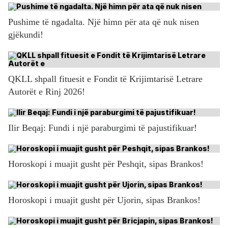
Pushime të ngadalta. Një himn për ata që nuk nisen
gjëkundi!
QKLL shpall fituesit e Fondit të Krijimtarisë Letrare
Autorët e Rinj 2026!
Ilir Beqaj: Fundi i një paraburgimi të pajustifikuar!
Horoskopi i muajit gusht për Peshqit, sipas Brankos!
Horoskopi i muajit gusht për Ujorin, sipas Brankos!