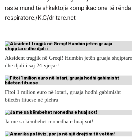
raste mund të shkaktojë komplikacione të rënda
respiratore./K.C/dritare.net
Aksident tragjik në Greqi! Humbin jetën gruaja shqiptare
dhe djali i saj 24-vjeçar!
Fitoi 1 milion euro në lotari, gruaja hodhi gabimisht
biletën fituese në plehra!
Ja me sa këmbehet monedha e huaj sot!