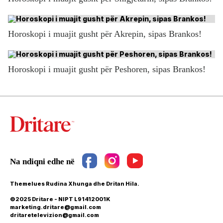
Horoskopi i muajit gusht për Akrepin, sipas Brankos!
Horoskopi i muajit gusht për Peshoren, sipas Brankos!
Themelues Rudina Xhunga dhe Dritan Hila.
©2025 Dritare - NIPT L91412001K
marketing.dritare@gmail.com
dritaretelevizion@gmail.com