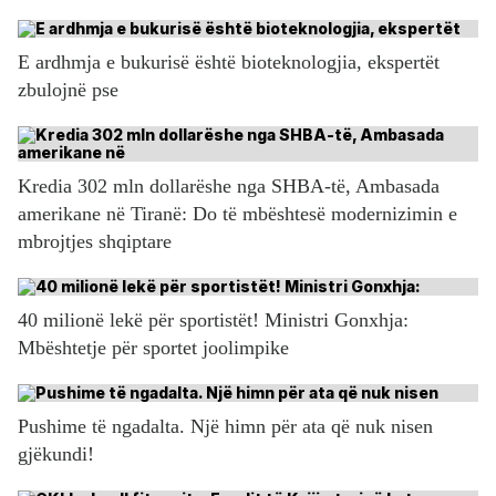
E ardhmja e bukurisë është bioteknologjia, ekspertët
zbulojnë pse
Kredia 302 mln dollarëshe nga SHBA-të, Ambasada
amerikane në Tiranë: Do të mbështesë modernizimin e
mbrojtjes shqiptare
40 milionë lekë për sportistët! Ministri Gonxhja:
Mbështetje për sportet joolimpike
Pushime të ngadalta. Një himn për ata që nuk nisen
gjëkundi!