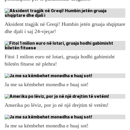
Aksident tragjik në Greqi! Humbin jetën gruaja shqiptare
dhe djali i saj 24-vjeçar!
Fitoi 1 milion euro në lotari, gruaja hodhi gabimisht
biletën fituese në plehra!
Ja me sa këmbehet monedha e huaj sot!
Amerika po lëviz, por jo në një drejtim të vetëm!
Ja me sa këmbehet monedha e huaj sot!