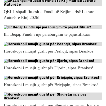
QKLL shpall fituesit e Fondit të Krijimtarisë Letrare
Autorët e Rinj 2026!
Ilir Beqaj: Fundi i një paraburgimi të pajustifikuar!
Horoskopi i muajit gusht për Peshqit, sipas Brankos!
Horoskopi i muajit gusht për Ujorin, sipas Brankos!
Horoskopi i muajit gusht për Bricjapin, sipas Brankos!
Horoskopi i muajit gusht për Shigjetarin, sipas Brankos!