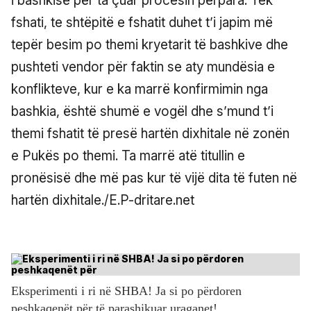
i bashkisë për ta çuar procesin përpara. Tek
fshati, te shtëpitë e fshatit duhet t’i japim më
tepër besim po themi kryetarit të bashkive dhe
pushteti vendor për faktin se aty mundësia e
konflikteve, kur e ka marrë konfirmimin nga
bashkia, është shumë e vogël dhe s’mund t’i
themi fshatit të presë hartën dixhitale në zonën
e Pukës po themi. Ta marrë atë titullin e
pronësisë dhe më pas kur të vijë dita të futen në
hartën dixhitale./E.P-dritare.net
Eksperimenti i ri në SHBA! Ja si po përdoren
peshkaqenët për të parashikuar uraganet!