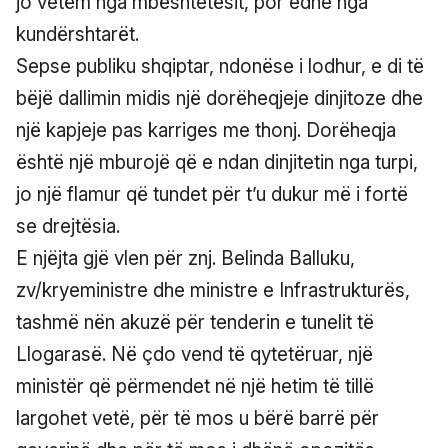
jo vetëm nga mbështetësit, por edhe nga
kundërshtarët.
Sepse publiku shqiptar, ndonëse i lodhur, e di të
bëjë dallimin midis një dorëheqjeje dinjitoze dhe
një kapjeje pas karriges me thonj. Dorëheqja
është një mburojë që e ndan dinjitetin nga turpi,
jo një flamur që tundet për t’u dukur më i fortë
se drejtësia.
E njëjta gjë vlen për znj. Belinda Balluku,
zv/kryeministre dhe ministre e Infrastrukturës,
tashmë nën akuzë për tenderin e tunelit të
Llogarasë. Në çdo vend të qytetëruar, një
ministër që përmendet në një hetim të tillë
largohet vetë, për të mos u bërë barrë për