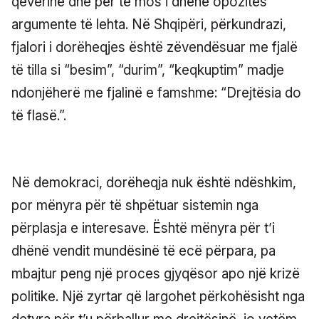
qeverinë dhe për të mos i dhënë opozitës
argumente të lehta. Në Shqipëri, përkundrazi,
fjalori i dorëheqjes është zëvendësuar me fjalë
të tilla si “besim”, “durim”, “keqkuptim” madje
ndonjëherë me fjalinë e famshme: “Drejtësia do
të flasë.”.
Në demokraci, dorëheqja nuk është ndëshkim,
por mënyra për të shpëtuar sistemin nga
përplasja e interesave. Është mënyra për t’i
dhënë vendit mundësinë të ecë përpara, pa
mbajtur peng një proces gjyqësor apo një krizë
politike. Një zyrtar që largohet përkohësisht nga