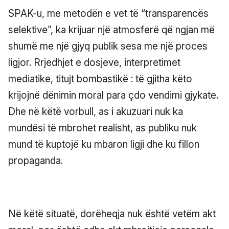
SPAK-u, me metodën e vet të “transparencës
selektive”, ka krijuar një atmosferë që ngjan më
shumë me një gjyq publik sesa me një proces
ligjor. Rrjedhjet e dosjeve, interpretimet
mediatike, titujt bombastikë : të gjitha këto
krijojnë dënimin moral para çdo vendimi gjykate.
Dhe në këtë vorbull, as i akuzuari nuk ka
mundësi të mbrohet realisht, as publiku nuk
mund të kuptojë ku mbaron ligji dhe ku fillon
propaganda.
Në këtë situatë, dorëheqja nuk është vetëm akt