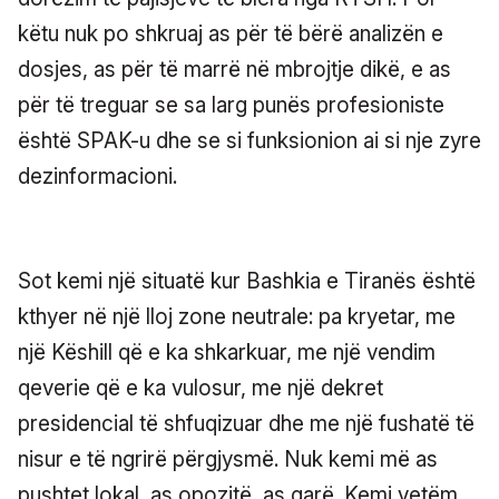
këtu nuk po shkruaj as për të bërë analizën e
dosjes, as për të marrë në mbrojtje dikë, e as
për të treguar se sa larg punës profesioniste
është SPAK-u dhe se si funksionion ai si nje zyre
dezinformacioni.
Sot kemi një situatë kur Bashkia e Tiranës është
kthyer në një lloj zone neutrale: pa kryetar, me
një Këshill që e ka shkarkuar, me një vendim
qeverie që e ka vulosur, me një dekret
presidencial të shfuqizuar dhe me një fushatë të
nisur e të ngrirë përgjysmë. Nuk kemi më as
pushtet lokal, as opozitë, as garë .Kemi vetëm