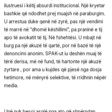
ilustruesi i këtij absurdi institucional. Një kryetar
bashkie që ndodhet prej muajsh në paraburgim.
U arrestua duke qenë në zyrë, pas një vendimi
të marrë në “dhomë këshillimi”, pa praninë e tij
apo të avokatit të tij. Në fshehtësi. U mbajt në
burg pa një akuzë të qartë, por në bazë të një
denoncimi anonim. SPAK-ut iu deshën muaj të
tërë derisa, më në fund, të hartonte një akuzë
zyrtare , por ama u kujdes që pjesë nga dosja
hetimore, në mënyrë selektive, të rridhnin nëpër
media.
Unë nuk besoj asgjë nga ato që shpërndan