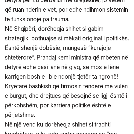
detyra për t’u përballur me drejtësinë, jo vetëm
që ruan nderin e vet, por edhe ndihmon sistemin
të funksionojë pa trauma.
Në Shqipëri, dorëheqja shihet si gabim
strategjik, pothuajse si mëkati origjinal i politikës.
Është shenjë dobësie, mungesë “kurajoje
shtetërore”. Prandaj kemi ministra që mbeten në
detyrë edhe pasi janë në gjyq, se mos e lënë
karrigen bosh e i bie ndonjë tjetër ta ngrohë!
Kryetarë bashkish që firmosin tenderë me vulën
e burgut, dhe drejtues që besojnë se ligji është i
përkohshëm, por karriera politike është e
përjetshme.
Në një vend ku dorëheqja shihet si tradhti