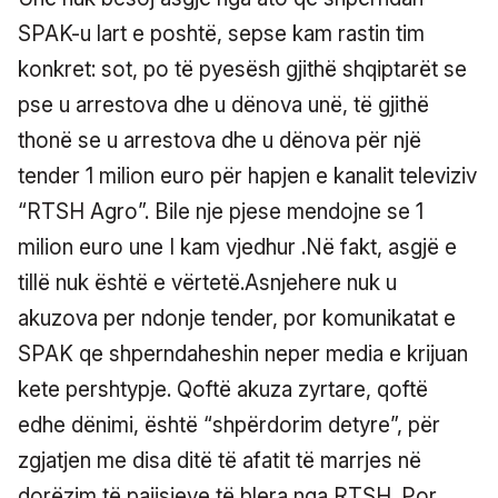
SPAK-u lart e poshtë, sepse kam rastin tim
konkret: sot, po të pyesësh gjithë shqiptarët se
pse u arrestova dhe u dënova unë, të gjithë
thonë se u arrestova dhe u dënova për një
tender 1 milion euro për hapjen e kanalit televiziv
“RTSH Agro”. Bile nje pjese mendojne se 1
milion euro une I kam vjedhur .Në fakt, asgjë e
tillë nuk është e vërtetë.Asnjehere nuk u
akuzova per ndonje tender, por komunikatat e
SPAK qe shperndaheshin neper media e krijuan
kete pershtypje. Qoftë akuza zyrtare, qoftë
edhe dënimi, është “shpërdorim detyre”, për
zgjatjen me disa ditë të afatit të marrjes në
dorëzim të pajisjeve të blera nga RTSH. Por