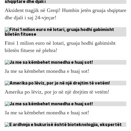
Aksident tragjik në Greqi! Humbin jetën gruaja shqiptare
dhe djali i saj 24-vjeçar!
Fitoi 1 milion euro në lotari, gruaja hodhi gabimisht
biletën fituese në plehra!
Ja me sa këmbehet monedha e huaj sot!
Amerika po lëviz, por jo në një drejtim të vetëm!
Ja me sa këmbehet monedha e huaj sot!