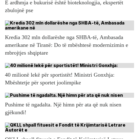
E ardhmja e bukurisë është bioteknologjia, ekspertët
zbulojnë pse
Kredia 302 mln dollarëshe nga SHBA-të, Ambasada
amerikane në Tiranë: Do të mbështesë modernizimin e
mbrojtjes shqiptare
40 milionë lekë për sportistët! Ministri Gonxhja:
Mbështetje për sportet joolimpike
Pushime të ngadalta. Një himn për ata që nuk nisen
gjëkundi!