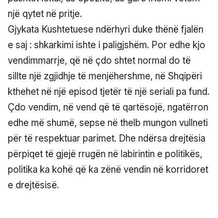
një qytet në pritje.
Gjykata Kushtetuese ndërhyri duke thënë fjalën
e saj : shkarkimi ishte i paligjshëm. Por edhe kjo
vendimmarrje, që në çdo shtet normal do të
sillte një zgjidhje të menjëhershme, në Shqipëri
kthehet në një episod tjetër të një seriali pa fund.
Çdo vendim, në vend që të qartësojë, ngatërron
edhe më shumë, sepse në thelb mungon vullneti
për të respektuar parimet. Dhe ndërsa drejtësia
përpiqet të gjejë rrugën në labirintin e politikës,
politika ka kohë që ka zënë vendin në korridoret
e drejtësisë.