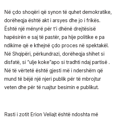
Në çdo shoqëri që synon të quhet demokratike,
dorëheqja është akt i arsyes dhe jo i frikës.
Është një mënyrë për t’i dhënë drejtësisë
hapësirën e saj të pastër, pa hije politike e pa
ndikime që e kthejnë çdo proces në spektakël.
Në Shqipëri, përkundrazi, dorëheqja shihet si
disfatë, si “ulje koke”apo si tradhti ndaj partisë .
Në të vërtetë është gjesti më i ndershëm që
mund të bëjë një njeri publik për të mbrojtur
veten dhe për të ruajtur besimin e publikut.
Rasti i zotit Erion Veliajt është ndoshta më