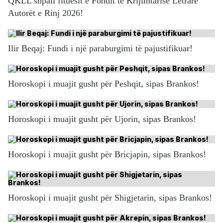
QKLL shpall fituesit e Fondit të Krijimtarisë Letrare
Autorët e Rinj 2026!
Ilir Beqaj: Fundi i një paraburgimi të pajustifikuar!
Horoskopi i muajit gusht për Peshqit, sipas Brankos!
Horoskopi i muajit gusht për Ujorin, sipas Brankos!
Horoskopi i muajit gusht për Bricjapin, sipas Brankos!
Horoskopi i muajit gusht për Shigjetarin, sipas Brankos!