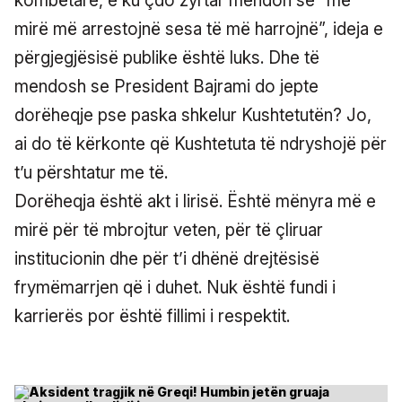
kombëtare, e ku çdo zyrtar mendon se “më
mirë më arrestojnë sesa të më harrojnë”, ideja e
përgjegjësisë publike është luks. Dhe të
mendosh se President Bajrami do jepte
dorëheqje pse paska shkelur Kushtetutën? Jo,
ai do të kërkonte që Kushtetuta të ndryshojë për
t’u përshtatur me të.
Dorëheqja është akt i lirisë. Është mënyra më e
mirë për të mbrojtur veten, për të çliruar
institucionin dhe për t’i dhënë drejtësisë
frymëmarrjen që i duhet. Nuk është fundi i
karrierës por është fillimi i respektit.