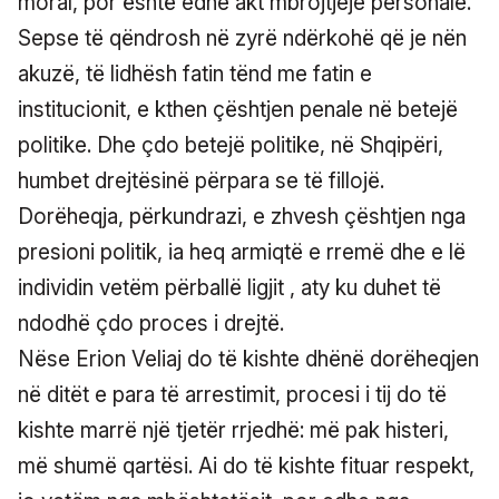
moral, por është edhe akt mbrojtjeje personale.
Sepse të qëndrosh në zyrë ndërkohë që je nën
akuzë, të lidhësh fatin tënd me fatin e
institucionit, e kthen çështjen penale në betejë
politike. Dhe çdo betejë politike, në Shqipëri,
humbet drejtësinë përpara se të fillojë.
Dorëheqja, përkundrazi, e zhvesh çështjen nga
presioni politik, ia heq armiqtë e rremë dhe e lë
individin vetëm përballë ligjit , aty ku duhet të
ndodhë çdo proces i drejtë.
Nëse Erion Veliaj do të kishte dhënë dorëheqjen
në ditët e para të arrestimit, procesi i tij do të
kishte marrë një tjetër rrjedhë: më pak histeri,
më shumë qartësi. Ai do të kishte fituar respekt,