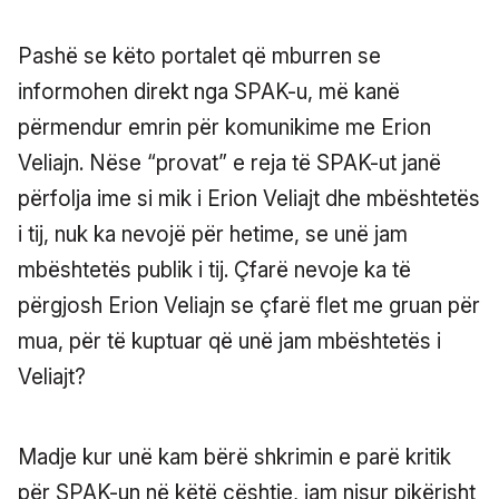
Pashë se këto portalet që mburren se
informohen direkt nga SPAK-u, më kanë
përmendur emrin për komunikime me Erion
Veliajn. Nëse “provat” e reja të SPAK-ut janë
përfolja ime si mik i Erion Veliajt dhe mbështetës
i tij, nuk ka nevojë për hetime, se unë jam
mbështetës publik i tij. Çfarë nevoje ka të
përgjosh Erion Veliajn se çfarë flet me gruan për
mua, për të kuptuar që unë jam mbështetës i
Veliajt?
Madje kur unë kam bërë shkrimin e parë kritik
për SPAK-un në këtë çështje, jam nisur pikërisht