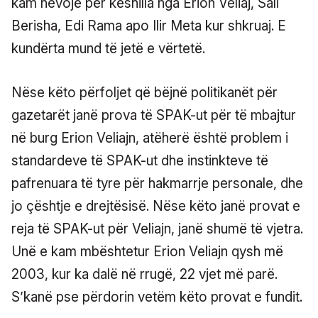
kam nevojë për këshilla nga Erion Veliaj, Sali
Berisha, Edi Rama apo Ilir Meta kur shkruaj. E
kundërta mund të jetë e vërtetë.
Nëse këto përfoljet që bëjnë politikanët për
gazetarët janë prova të SPAK-ut për të mbajtur
në burg Erion Veliajn, atëherë është problem i
standardeve të SPAK-ut dhe instinkteve të
pafrenuara të tyre për hakmarrje personale, dhe
jo çështje e drejtësisë. Nëse këto janë provat e
reja të SPAK-ut për Veliajn, janë shumë të vjetra.
Unë e kam mbështetur Erion Veliajn qysh më
2003, kur ka dalë në rrugë, 22 vjet më parë.
S’kanë pse përdorin vetëm këto provat e fundit.