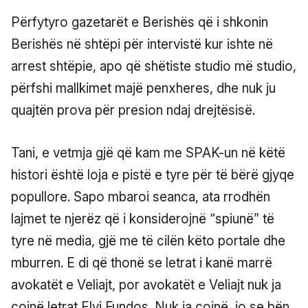
Përfytyro gazetarët e Berishës që i shkonin
Berishës në shtëpi për intervistë kur ishte në
arrest shtëpie, apo që shëtiste studio më studio,
përfshi mallkimet majë penxheres, dhe nuk ju
quajtën prova për presion ndaj drejtësisë.
Tani, e vetmja gjë që kam me SPAK-un në këtë
histori është loja e pistë e tyre për të bërë gjyqe
popullore. Sapo mbaroi seanca, ata rrodhën
lajmet te njerëz që i konsiderojnë “spiunë” të
tyre në media, gjë me të cilën këto portale dhe
mburren. E di që thonë se letrat i kanë marrë
avokatët e Veliajt, por avokatët e Veliajt nuk ja
çojnë letrat Elvi Fundos. Nuk ja çojnë, jo se bën