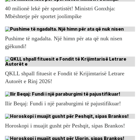
40 milionë lekë për sportistët! Ministri Gonxhja:
Mbështetje për sportet joolimpike
Pushime të ngadalta. Një himn për ata që nuk nisen
gjëkundi!
QKLL shpall fituesit e Fondit të Krijimtarisë Letrare
Autorët e Rinj 2026!
Ilir Beqaj: Fundi i një paraburgimi të pajustifikuar!
Horoskopi i muajit gusht për Peshqit, sipas Brankos!