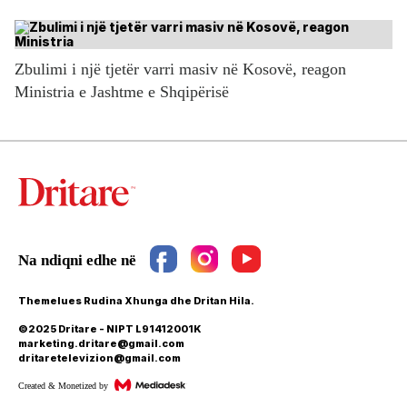
Zbulimi i një tjetër varri masiv në Kosovë, reagon
Ministria e Jashtme e Shqipërisë
Themelues Rudina Xhunga dhe Dritan Hila.
©2025 Dritare - NIPT L91412001K
marketing.dritare@gmail.com
dritaretelevizion@gmail.com
Created & Monetized by