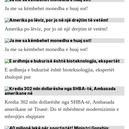
Ja me sa këmbehet monedha e huaj sot!
Amerika po lëviz, por jo në një drejtim të vetëm!
Ja me sa këmbehet monedha e huaj sot!
E ardhmja e bukurisë është bioteknologjia, ekspertët
zbulojnë pse
Kredia 302 mln dollarëshe nga SHBA-të, Ambasada
amerikane në Tiranë: Do të mbështesë modernizimin e
mbrojtjes shqiptare