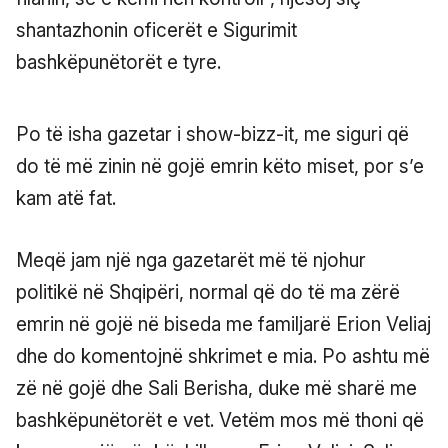
shantazhonin oficerët e Sigurimit
bashkëpunëtorët e tyre.
Po të isha gazetar i show-bizz-it, me siguri që
do të më zinin në gojë emrin këto miset, por s’e
kam atë fat.
Meqë jam një nga gazetarët më të njohur
politikë në Shqipëri, normal që do të ma zërë
emrin në gojë në biseda me familjarë Erion Veliaj
dhe do komentojnë shkrimet e mia. Po ashtu më
zë në gojë dhe Sali Berisha, duke më sharë me
bashkëpunëtorët e vet. Vetëm mos më thoni që