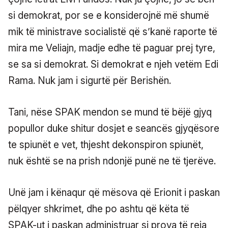
si demokrat, por se e konsiderojnë më shumë
mik të ministrave socialistë që s’kanë raporte të
mira me Veliajn, madje edhe të paguar prej tyre,
se sa si demokrat. Si demokrat e njeh vetëm Edi
Rama. Nuk jam i sigurtë për Berishën.
Tani, nëse SPAK mendon se mund të bëjë gjyq
popullor duke shitur dosjet e seancës gjyqësore
te spiunët e vet, thjesht dekonspiron spiunët,
nuk është se na prish ndonjë punë ne të tjerëve.
Unë jam i kënaqur që mësova që Erionit i paskan
pëlqyer shkrimet, dhe po ashtu që këta të
SPAK-ut i paskan administruar si prova të reja