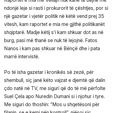
Raportet e mia me Veliajn nuk kanë të bëjnë me
ndonjë leje si rasti i prokurorit të çështjes, por si
një gazetar i vjetër politik në këtë vend prej 35
vitesh, kam raportet e mia me gjithë politikanët
shqiptarë. Madje këtij s’i kam shkuar dot as në
burg, pasi më thanë se nuk të lejojnë. Fatos
Nanos i kam pas shkuar në Bënçë dhe i pata
marrë intervistë.
Po të isha gazetar i kronikës së zezë, për
shembull, siç janë këto vajzat e djemtë që dalin
çdo natë në TV, me siguri që do të më përfolte
Suel Çela apo Nuredin Dumani si i njohur i tyre.
Me siguri do thoshin: “Mos u shqetësoni për
filanin, se e kemi nën kontroll”, njësoj siç