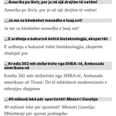
Amerika po lëviz, por jo në një drejtim të vetëm!
Ja me sa këmbehet monedha e huaj sot!
E ardhmja e bukurisë është bioteknologjia, ekspertët
zbulojnë pse
Kredia 302 mln dollarëshe nga SHBA-të, Ambasada
amerikane në Tiranë: Do të mbështesë modernizimin e
mbrojtjes shqiptare
40 milionë lekë për sportistët! Ministri Gonxhja:
Mbështetje për sportet joolimpike