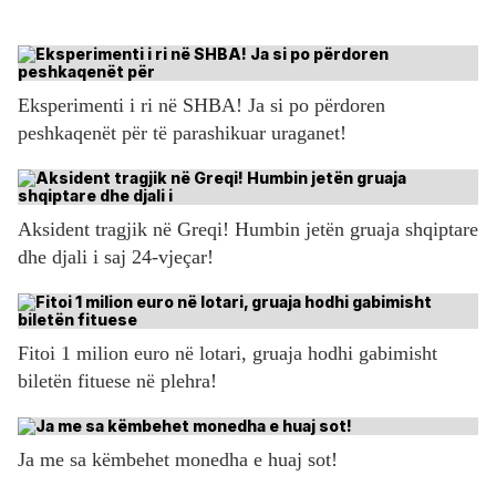
Eksperimenti i ri në SHBA! Ja si po përdoren
peshkaqenët për të parashikuar uraganet!
Aksident tragjik në Greqi! Humbin jetën gruaja shqiptare
dhe djali i saj 24-vjeçar!
Fitoi 1 milion euro në lotari, gruaja hodhi gabimisht
biletën fituese në plehra!
Ja me sa këmbehet monedha e huaj sot!