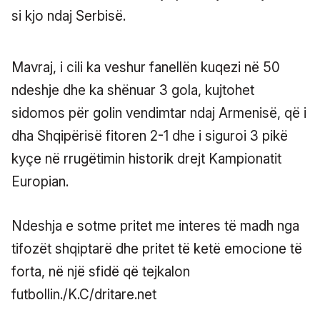
si kjo ndaj Serbisë.
Mavraj, i cili ka veshur fanellën kuqezi në 50
ndeshje dhe ka shënuar 3 gola, kujtohet
sidomos për golin vendimtar ndaj Armenisë, që i
dha Shqipërisë fitoren 2-1 dhe i siguroi 3 pikë
kyçe në rrugëtimin historik drejt Kampionatit
Europian.
Ndeshja e sotme pritet me interes të madh nga
tifozët shqiptarë dhe pritet të ketë emocione të
forta, në një sfidë që tejkalon
futbollin./K.C/dritare.net