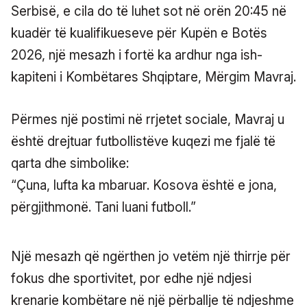
Serbisë, e cila do të luhet sot në orën 20:45 në
kuadër të kualifikueseve për Kupën e Botës
2026, një mesazh i fortë ka ardhur nga ish-
kapiteni i Kombëtares Shqiptare, Mërgim Mavraj.
Përmes një postimi në rrjetet sociale, Mavraj u
është drejtuar futbollistëve kuqezi me fjalë të
qarta dhe simbolike:
“Çuna, lufta ka mbaruar. Kosova është e jona,
përgjithmonë. Tani luani futboll.”
Një mesazh që ngërthen jo vetëm një thirrje për
fokus dhe sportivitet, por edhe një ndjesi
krenarie kombëtare në një përballje të ndjeshme