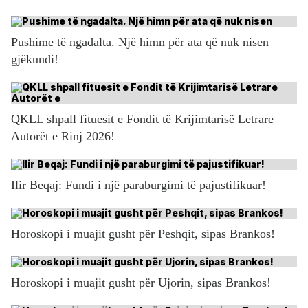
Pushime të ngadalta. Një himn për ata që nuk nisen
gjëkundi!
QKLL shpall fituesit e Fondit të Krijimtarisë Letrare
Autorët e Rinj 2026!
Ilir Beqaj: Fundi i një paraburgimi të pajustifikuar!
Horoskopi i muajit gusht për Peshqit, sipas Brankos!
Horoskopi i muajit gusht për Ujorin, sipas Brankos!