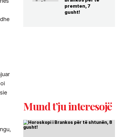
ohës
premten, 7
gusht!
 dhe
juar
oi
sie
Mund t’ju interesojë
ingu,