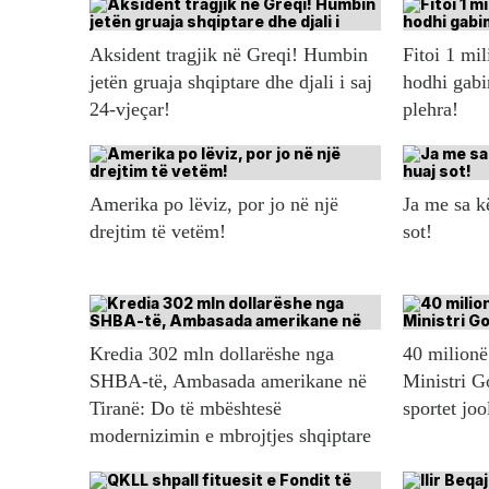
Aksident tragjik në Greqi! Humbin
Fitoi 1 mil
jetën gruaja shqiptare dhe djali i saj
hodhi gabi
24-vjeçar!
plehra!
Amerika po lëviz, por jo në një
Ja me sa 
drejtim të vetëm!
sot!
Kredia 302 mln dollarëshe nga
40 milionë 
SHBA-të, Ambasada amerikane në
Ministri G
Tiranë: Do të mbështesë
sportet jo
modernizimin e mbrojtjes shqiptare