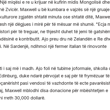
 Një miqësi e re u krijuar në kufirin midis Mongolisë dhe
në Zvicër. Maxwell u bë kumbara e vajzës së një gruaje
rkulturore zgjatën shtatë minuta ose shtatë ditë, Maxwel
 jesh një dëgjues i mirë për të mësuar më shumë. "Ecja 
stori për të treguar, ne thjesht duhet të jemi të gatshë
ndësinë e kontributit. Ajo preu dru në Zelandën e Re dh
. Në Sardenjë, ndihmoi një fermer italian të rinovonte
ti i saj më i madh. Ajo foli në tubime joformale, shkolla
dinburg, duke ndarë përvojat e saj për të frymëzuar të
 veçanërisht pasi vendosi të vazhdonte të ecte pavarësis
saj, Maxwell mblodhi disa donacione për mbështetjen e
hi rreth 30,000 dollarë.