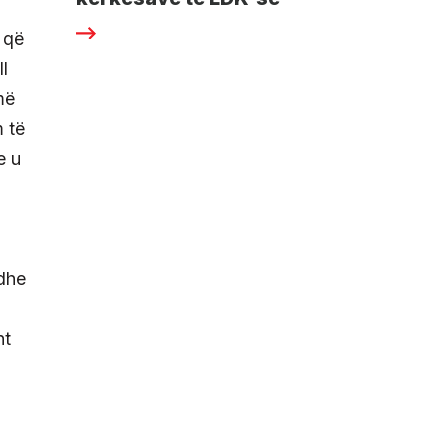
 që
l
më
m të
e u
 dhe
ht