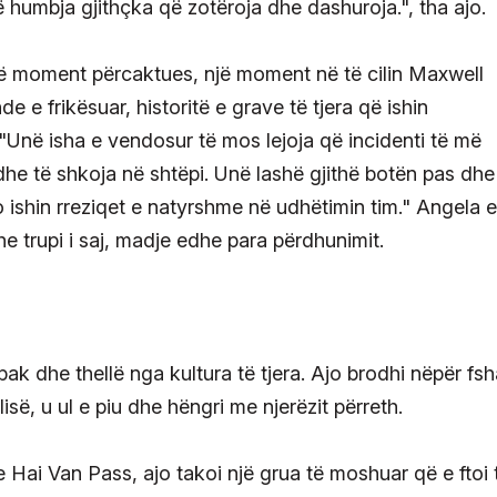
 humbja gjithçka që zotëroja dhe dashuroja.", tha ajo.
një moment përcaktues, një moment në të cilin Maxwell
 e frikësuar, historitë e grave të tjera që ishin
Unë isha e vendosur të mos lejoja që incidenti të më
dhe të shkoja në shtëpi. Unë lashë gjithë botën pas dh
 ishin rreziqet e natyrshme në udhëtimin tim." Angela e
he trupi i saj, madje edhe para përdhunimit.
j pak dhe thellë nga kultura të tjera. Ajo brodhi nëpër fsh
lisë, u ul e piu dhe hëngri me njerëzit përreth.
e Hai Van Pass, ajo takoi një grua të moshuar që e ftoi 