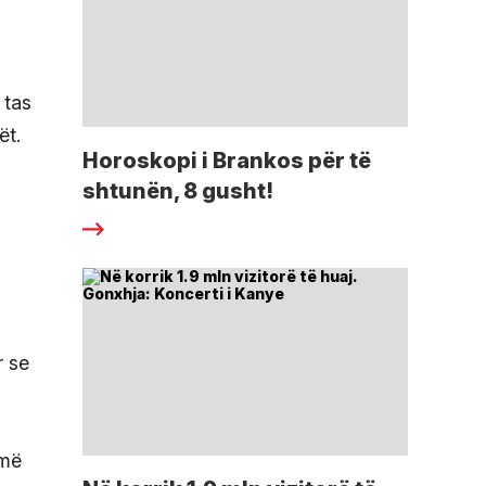
 tas
ët.
Horoskopi i Brankos për të
shtunën, 8 gusht!
r se
 më