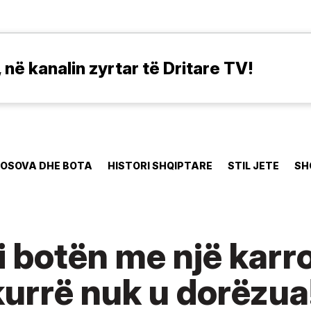
në kanalin zyrtar të Dritare TV!
OSOVA DHE BOTA
HISTORI SHQIPTARE
STIL JETE
SH
i botën me një karr
urrë nuk u dorëzua