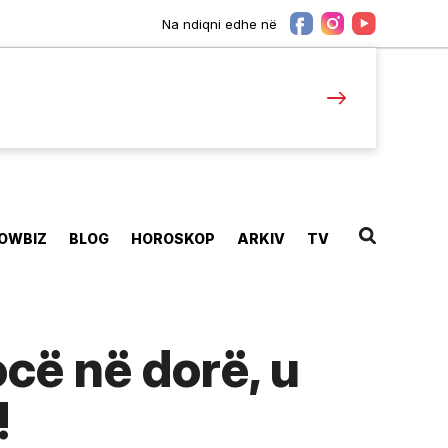
Na ndiqni edhe në
OWBIZ
BLOG
HOROSKOP
ARKIV
TV
ocë në dorë, u
!