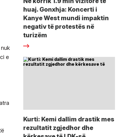
Në korrik 1.9 mln vizitorë të
huaj. Gonxhja: Koncerti i
Kanye West mundi impaktin
negativ të protestës në
turizëm
e nuk
ci e
atra
Kurti: Kemi dallim drastik mes
rezultatit zgjedhor dhe
të
kërkesave të LDK-së