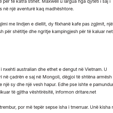
je për të katra stinët. Maxwell u largua nga qyteti i saj i
is në një aventurë kaq madhështore.
imi me lindjen e diellit, dy filxhanë kafe pas zgjimit, një
h për shëtitje dhe ngritje kampingjesh për të kaluar net
a i nxehti australian dhe ethet e dengut në Vietnam. U
ri në çadrën e saj në Mongoli, dëgjoi të shtëna armësh
e një sy dhe një vesh hapur. Edhe pse ishte e pamundu
ikuar të gjitha vështirësitë, informon dritare.net
patrembur, por më tepër sepse isha i tmerruar. Unë kisha