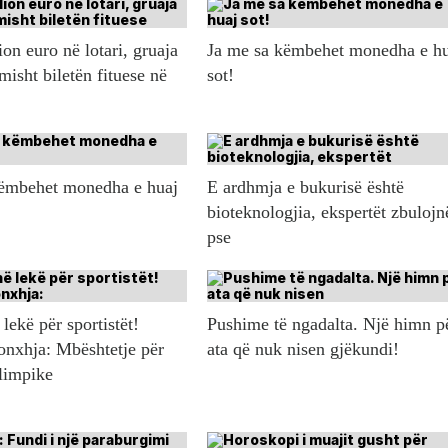
ion euro në lotari, gruaja
Ja me sa këmbehet monedha e h
misht biletën fituese në
sot!
këmbehet monedha e huaj
E ardhmja e bukurisë është
bioteknologjia, ekspertët zbulojn
pse
lekë për sportistët!
Pushime të ngadalta. Një himn p
onxhja: Mbështetje për
ata që nuk nisen gjëkundi!
olimpike