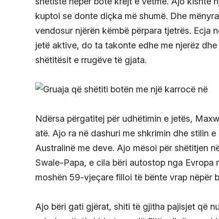
shëtiste nëpër botë krejt e vetme. Ajo kisht
kuptoi se donte diçka më shumë. Dhe mënyra m
vendosur njërën këmbë përpara tjetrës. Ecja n
jetë aktive, do ta takonte edhe me njerëz dhe d
shëtitësit e rrugëve të gjata.
Ndërsa përgatitej për udhëtimin e jetës, Maxwel
atë. Ajo ra në dashuri me shkrimin dhe stilin 
Australinë me deve. Ajo mësoi për shëtitjen n
Swale-Papa, e cila bëri autostop nga Evropa n
moshën 59-vjeçare filloi të bënte vrap nëpër b
Ajo bëri gati gjërat, shiti të gjitha pajisjet që