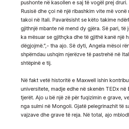
pushonte në kasollen e saj të vogël prej druri.
Rusisë dhe çoi në një ribashkim vite më vonë 
takoi në Itali. Pavarësisht se këto takime ndë
gjithnjë mbante në mend dy gjëra. Së pari, të
ka mësuar se gjithçka dhe të gjithë kanë një hi
dëgjojmë.”,- tha ajo. Së dyti, Angela mësoi rë
shpërndau ushqim njerëzve të pastrehë në Itali
shtëpinë e tij.
Në fakt vetë historitë e Maxwell ishin kontribu
universitete, madje edhe në skenën TEDx në E
tjerët. Ajo u bë një zë për fuqizimin e grave,
nga sulmi në Mongoli. Gjatë pelegrinazhit të 
vajzave dhe grave të reja. Në total, ajo mblod