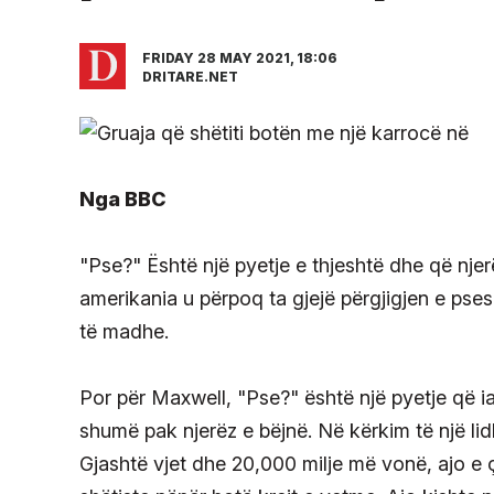
FRIDAY 28 MAY 2021, 18:06
DRITARE.NET
Nga BBC
"Pse?" Është një pyetje e thjeshtë dhe që nje
amerikania u përpoq ta gjejë përgjigjen e psesë
të madhe.
Por për Maxwell, "Pse?" është një pyetje që ia v
shumë pak njerëz e bëjnë. Në kërkim të një lid
Gjashtë vjet dhe 20,000 milje më vonë, ajo e ço