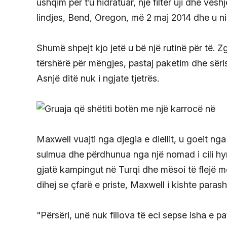
ushqim për t’u hidratuar, një filtër uji dhe vesh
lindjes, Bend, Oregon, më 2 maj 2014 dhe u n
Shumë shpejt kjo jetë u bë një rutinë për të. Zgj
tërshërë për mëngjes, pastaj paketim dhe sëris
Asnjë ditë nuk i ngjate tjetrës.
Maxwell vuajti nga djegia e diellit, u goeit ng
sulmua dhe përdhunua nga një nomad i cili hy
gjatë kampingut në Turqi dhe mësoi të flejë m
dihej se çfarë e priste, Maxwell i kishte parash
"Përsëri, unë nuk fillova të eci sepse isha e 