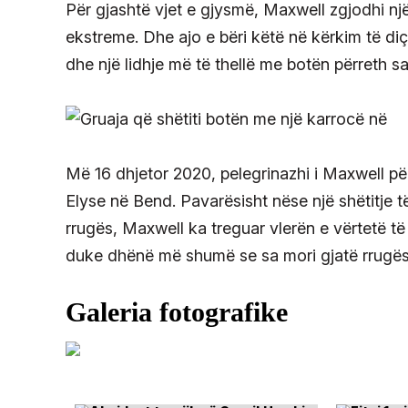
Për gjashtë vjet e gjysmë, Maxwell zgjodhi një
ekstreme. Dhe ajo e bëri këtë në kërkim të di
dhe një lidhje më të thellë me botën përreth sa
Më 16 dhjetor 2020, pelegrinazhi i Maxwell pë
Elyse në Bend. Pavarësisht nëse një shëtitje t
rrugës, Maxwell ka treguar vlerën e vërtetë 
duke dhënë më shumë se sa mori gjatë rrugës.