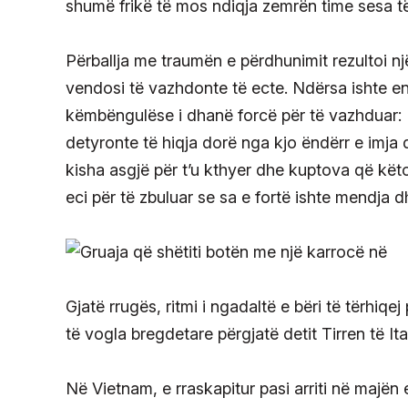
shumë frikë të mos ndiqja zemrën time sesa të
Përballja me traumën e përdhunimit rezultoi 
vendosi të vazhdonte të ecte. Ndërsa ishte ende
këmbëngulëse i dhanë forcë për të vazhduar: "
detyronte të hiqja dorë nga kjo ëndërr e imja 
kisha asgjë për t’u kthyer dhe kuptova që këto
eci për të zbuluar se sa e fortë ishte mendja d
Gjatë rrugës, ritmi i ngadaltë e bëri të tërhiqe
të vogla bregdetare përgjatë detit Tirren të Ita
Në Vietnam, e rraskapitur pasi arriti në majën 