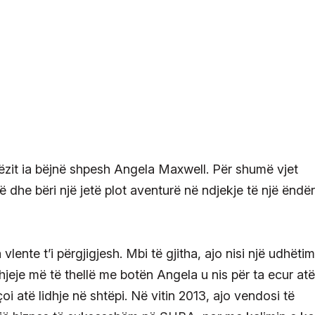
rëzit ia bëjnë shpesh Angela Maxwell. Për shumë vjet
 dhe bëri një jetë plot aventurë në ndjekje të një ëndër
lente t’i përgjigjesh. Mbi të gjitha, ajo nisi një udhëti
hjeje më të thellë me botën Angela u nis për ta ecur atë
i atë lidhje në shtëpi. Në vitin 2013, ajo vendosi të