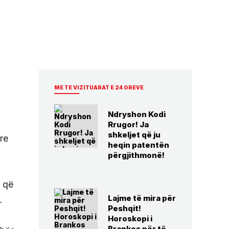
ME TE VIZITUARAT E 24 OREVE
Ndryshon Kodi
Rrugor! Ja
shkeljet që ju
re
heqin patentën
përgjithmonë!
m që
Lajme të mira për
.
Peshqit!
Horoskopi i
Brankos për të