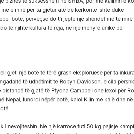
e një biznes të suksesshëm në SHBA, por me kalimin e k
ë e mirë për ta gjetur atë që kërkonte ishte duke
ëpër botë, përveçse do t’i jepte një shëndet më të mirë
o të njihte kultura të reja, në një mënyrë unike për
l gjeti një botë të tërë grash eksploruese për ta inkura
e ngadaltë të udhëtimit të Robyn Davidson, e cila përshk
ë distancë të gjatë të Ffyona Campbell dhe lexoi për Ro
ë Nepal, lundroi nëpër botë, kaloi Kilin me kalë dhe në
otë.
 nuk i nevojiteshin. Në një karrocë futi 50 kg pajisje kamp