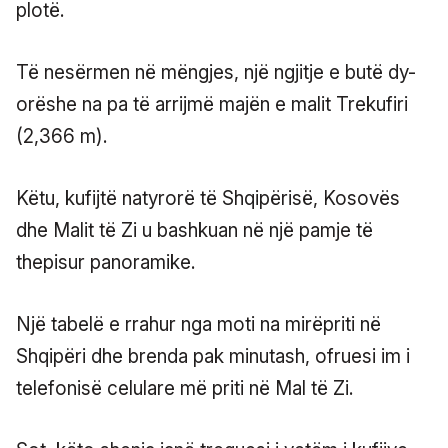
plotë.
Të nesërmen në mëngjes, një ngjitje e butë dy-
orëshe na pa të arrijmë majën e malit Trekufiri
(2,366 m).
Këtu, kufijtë natyrorë të Shqipërisë, Kosovës
dhe Malit të Zi u bashkuan në një pamje të
thepisur panoramike.
Një tabelë e rrahur nga moti na mirëpriti në
Shqipëri dhe brenda pak minutash, ofruesi im i
telefonisë celulare më priti në Mal të Zi.