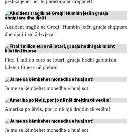
peshkaqenët për të parashikuar uraganet!
Aksident tragjik në Greqi! Humbin jetën gruaja shqiptare
dhe djali i saj 24-vjeçar!
Fitoi 1 milion euro në lotari, gruaja hodhi gabimisht
biletën fituese në plehra!
Ja me sa këmbehet monedha e huaj sot!
Amerika po lëviz, por jo në një drejtim të vetëm!
Ja me sa këmbehet monedha e huaj sot!