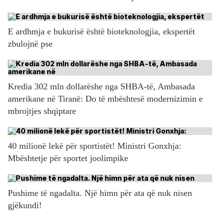
E ardhmja e bukurisë është bioteknologjia, ekspertët
zbulojnë pse
Kredia 302 mln dollarëshe nga SHBA-të, Ambasada
amerikane në Tiranë: Do të mbështesë modernizimin e
mbrojtjes shqiptare
40 milionë lekë për sportistët! Ministri Gonxhja:
Mbështetje për sportet joolimpike
Pushime të ngadalta. Një himn për ata që nuk nisen
gjëkundi!