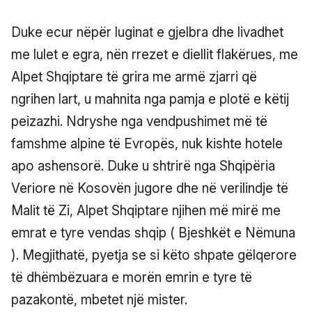
Duke ecur nëpër luginat e gjelbra dhe livadhet
me lulet e egra, nën rrezet e diellit flakërues, me
Alpet Shqiptare të grira me armë zjarri që
ngrihen lart, u mahnita nga pamja e plotë e këtij
peizazhi. Ndryshe nga vendpushimet më të
famshme alpine të Evropës, nuk kishte hotele
apo ashensorë. Duke u shtrirë nga Shqipëria
Veriore në Kosovën jugore dhe në verilindje të
Malit të Zi, Alpet Shqiptare njihen më mirë me
emrat e tyre vendas shqip ( Bjeshkët e Nëmuna
). Megjithatë, pyetja se si këto shpate gëlqerore
të dhëmbëzuara e morën emrin e tyre të
pazakontë, mbetet një mister.