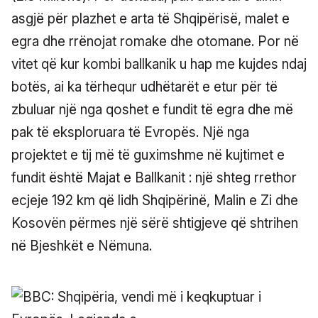
asgjë për plazhet e arta të Shqipërisë, malet e
egra dhe rrënojat romake dhe otomane. Por në
vitet që kur kombi ballkanik u hap me kujdes ndaj
botës, ai ka tërhequr udhëtarët e etur për të
zbuluar një nga qoshet e fundit të egra dhe më
pak të eksploruara të Evropës. Një nga
projektet e tij më të guximshme në kujtimet e
fundit është Majat e Ballkanit : një shteg rrethor
ecjeje 192 km që lidh Shqipërinë, Malin e Zi dhe
Kosovën përmes një sërë shtigjeve që shtrihen
në Bjeshkët e Nëmuna.