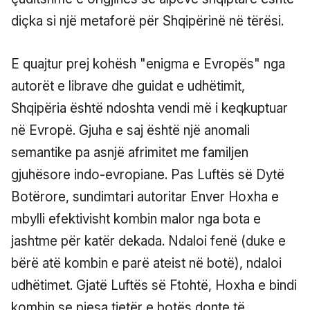
diçka si një metaforë për Shqipërinë në tërësi.
E quajtur prej kohësh "enigma e Evropës" nga
autorët e librave dhe guidat e udhëtimit,
Shqipëria është ndoshta vendi më i keqkuptuar
në Evropë. Gjuha e saj është një anomali
semantike pa asnjë afrimitet me familjen
gjuhësore indo-evropiane. Pas Luftës së Dytë
Botërore, sundimtari autoritar Enver Hoxha e
mbylli efektivisht kombin malor nga bota e
jashtme për katër dekada. Ndaloi fenë (duke e
bërë atë kombin e parë ateist në botë), ndaloi
udhëtimet. Gjatë Luftës së Ftohtë, Hoxha e bindi
kombin se pjesa tjetër e botës donte të