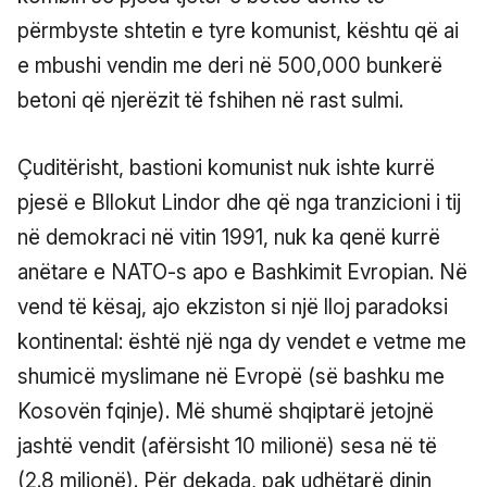
përmbyste shtetin e tyre komunist, kështu që ai
e mbushi vendin me deri në 500,000 bunkerë
betoni që njerëzit të fshihen në rast sulmi.
Çuditërisht, bastioni komunist nuk ishte kurrë
pjesë e Bllokut Lindor dhe që nga tranzicioni i tij
në demokraci në vitin 1991, nuk ka qenë kurrë
anëtare e NATO-s apo e Bashkimit Evropian. Në
vend të kësaj, ajo ekziston si një lloj paradoksi
kontinental: është një nga dy vendet e vetme me
shumicë myslimane në Evropë (së bashku me
Kosovën fqinje). Më shumë shqiptarë jetojnë
jashtë vendit (afërsisht 10 milionë) sesa në të
(2.8 milionë). Për dekada, pak udhëtarë dinin