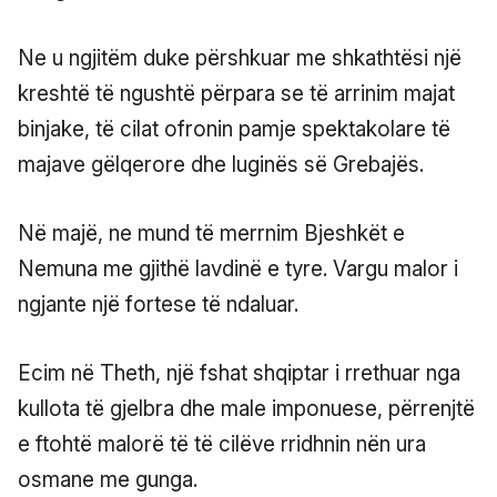
Ne u ngjitëm duke përshkuar me shkathtësi një
kreshtë të ngushtë përpara se të arrinim majat
binjake, të cilat ofronin pamje spektakolare të
majave gëlqerore dhe luginës së Grebajës.
Në majë, ne mund të merrnim Bjeshkët e
Nemuna me gjithë lavdinë e tyre. Vargu malor i
ngjante një fortese të ndaluar.
Ecim në Theth, një fshat shqiptar i rrethuar nga
kullota të gjelbra dhe male imponuese, përrenjtë
e ftohtë malorë të të cilëve rridhnin nën ura
osmane me gunga.