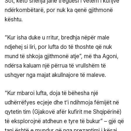
Sot, këto shenja janë treguesi i vetëm i kufijve
ndërkombëtarë, por nuk ka qenë gjithmonë
kështu.
“Kur isha duke u rritur, bredhja nëpër male
ndjehej si liri, por lufta do të thoshte që nuk
mund të shkoja gjithmonë atje”, më tha Agoni,
ndërsa kaluam një përrua të vrullshëm të
ushqyer nga majat akullnajore të maleve.
“Kur mbaroi lufta, doja të bëhesha një
udhërrëfyes ecjeje dhe t’i ndihmoja fëmijët në
qytetin tim (Gjakovë afër kufirit me Shqipërinë)
të eksplorojnë atdheun e tyre të bukur” – gjë që
tani është e mundur që nga prezantimi i kësaj