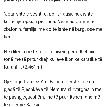
“Jeta ishte e vështirë, por arratisja nuk ishte
kurrë një opsion për mua. Nëse autoritetet e
zbulonin, familja ime do të ishte në burg, ose më
keq”.
Në ditën tonë të fundit u nisëm për udhëtimin
tonë më të pritur drejt kullave ikonike karstike të
Karanfilit (2,461 m).
Gjeologu francez Ami Boué e përshkroi këtë
pjesë të Bjeshkëve të Nemuna si “vargmalin më
të pashpjegueshëm, më të paarritshëm dhe më
të egër në Ballkan”.