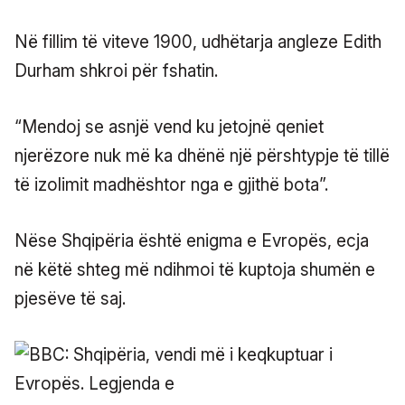
Në fillim të viteve 1900, udhëtarja angleze Edith
Durham shkroi për fshatin.
“Mendoj se asnjë vend ku jetojnë qeniet
njerëzore nuk më ka dhënë një përshtypje të tillë
të izolimit madhështor nga e gjithë bota”.
Nëse Shqipëria është enigma e Evropës, ecja
në këtë shteg më ndihmoi të kuptoja shumën e
pjesëve të saj.