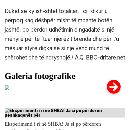
Duket se ky ish-shtet totalitar, i cili dikur u
përpoq kaq dëshpërimisht të mbante botën
jashtë, po përdor udhëtimin e ngadaltë si një
mënyrë për të ftuar njerëzit brenda dhe për t’u
mësuar atyre diçka se si një vend mund të
shërohet dhe të ndryshojë./ A.Q. BBC-dritare.net
Eksperimenti i ri në SHBA! Ja si po përdoren