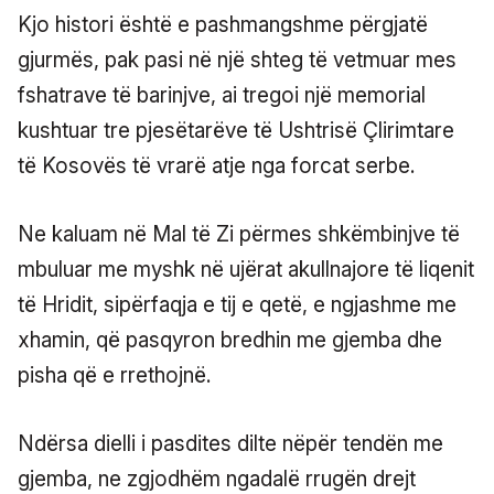
Kjo histori është e pashmangshme përgjatë
gjurmës, pak pasi në një shteg të vetmuar mes
fshatrave të barinjve, ai tregoi një memorial
kushtuar tre pjesëtarëve të Ushtrisë Çlirimtare
të Kosovës të vrarë atje nga forcat serbe.
Ne kaluam në Mal të Zi përmes shkëmbinjve të
mbuluar me myshk në ujërat akullnajore të liqenit
të Hridit, sipërfaqja e tij e qetë, e ngjashme me
xhamin, që pasqyron bredhin me gjemba dhe
pisha që e rrethojnë.
Ndërsa dielli i pasdites dilte nëpër tendën me
gjemba, ne zgjodhëm ngadalë rrugën drejt