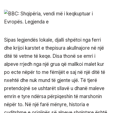
Sipas legjendës lokale, djalli shpëtoi nga ferri
dhe krijoi karstet e thepisura akullnajore në një
ditë të vetme të keqe. Disa thonë se emri i
alpeve rrjedh nga një grua që mallkoi malet kur
po ecte nëpër to me fëmijët e saj në një ditë të
nxehtë dhe nuk mund të gjente ujë. Të tjerë
pretendojnë se ushtarët sllavë u dhanë maleve
emrin e tyre ndërsa përpiqeshin të marshonin
nëpër to. Në një farë mënyre, historia e
çuditshme e origjinës së alpeve shqiptare është