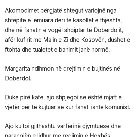
Akomodimet përgjatë shtegut variojnë nga
shtëpitë e lëmuara deri te kasollet e thjeshta,
dhe në fshatin e vogël shqiptar të Doberdolit,
afër kufirit me Malin e Zi dhe Kosovën, dushet e
ftohta dhe tualetet e banimit janë normë.
Margarita ndihmon në drejtimin e bujtinës në
Doberdol.
Duke pirë kafe, ajo shpjegoi se është mjaft e
vjetër për të kujtuar se kur fshati ishte komunist.
Ajo kujtoi gjithashtu varfërinë gjymtuese dhe
paranojën e lidhur me regjimin e Hoxhës.