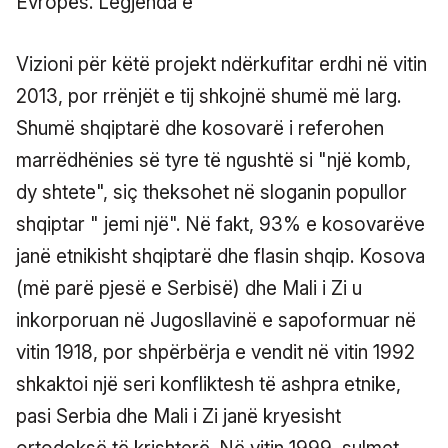
Vizioni për këtë projekt ndërkufitar erdhi në vitin
2013, por rrënjët e tij shkojnë shumë më larg.
Shumë shqiptarë dhe kosovarë i referohen
marrëdhënies së tyre të ngushtë si "një komb,
dy shtete", siç theksohet në sloganin popullor
shqiptar " jemi një". Në fakt, 93% e kosovarëve
janë etnikisht shqiptarë dhe flasin shqip. Kosova
(më parë pjesë e Serbisë) dhe Mali i Zi u
inkorporuan në Jugosllavinë e sapoformuar në
vitin 1918, por shpërbërja e vendit në vitin 1992
shkaktoi një seri konfliktesh të ashpra etnike,
pasi Serbia dhe Mali i Zi janë kryesisht