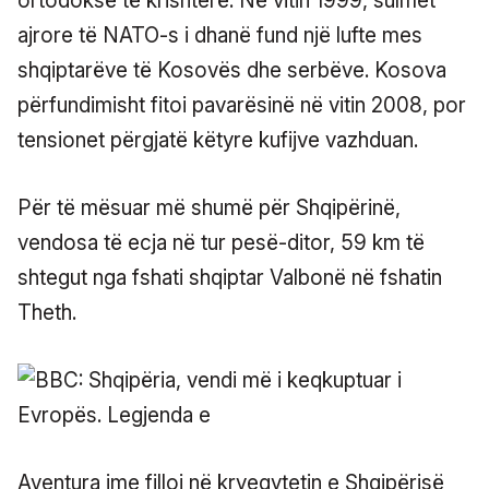
ortodoksë të krishterë. Në vitin 1999, sulmet
ajrore të NATO-s i dhanë fund një lufte mes
shqiptarëve të Kosovës dhe serbëve. Kosova
përfundimisht fitoi pavarësinë në vitin 2008, por
tensionet përgjatë këtyre kufijve vazhduan.
Për të mësuar më shumë për Shqipërinë,
vendosa të ecja në tur pesë-ditor, 59 km të
shtegut nga fshati shqiptar Valbonë në fshatin
Theth.
Aventura ime filloi në kryeqytetin e Shqipërisë