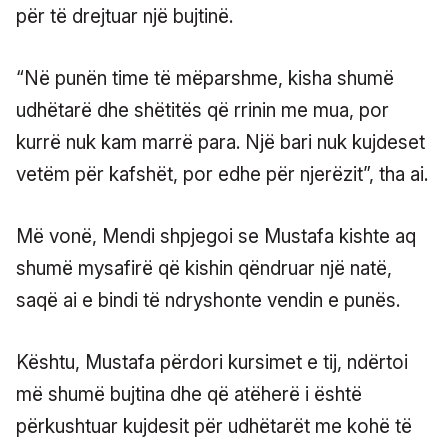
për të drejtuar një bujtinë.
“Në punën time të mëparshme, kisha shumë
udhëtarë dhe shëtitës që rrinin me mua, por
kurrë nuk kam marrë para. Një bari nuk kujdeset
vetëm për kafshët, por edhe për njerëzit”, tha ai.
Më vonë, Mendi shpjegoi se Mustafa kishte aq
shumë mysafirë që kishin qëndruar një natë,
saqë ai e bindi të ndryshonte vendin e punës.
Kështu, Mustafa përdori kursimet e tij, ndërtoi
më shumë bujtina dhe që atëherë i është
përkushtuar kujdesit për udhëtarët me kohë të