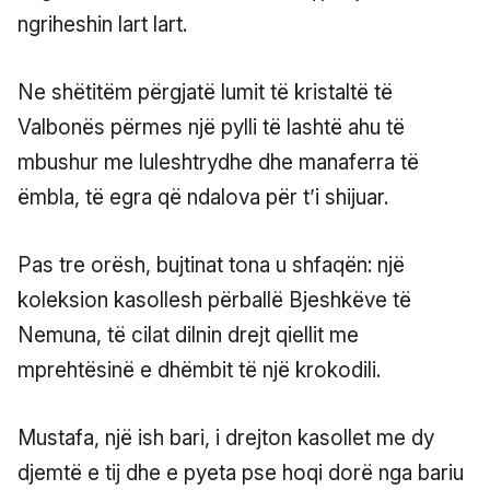
ngriheshin lart lart.
Ne shëtitëm përgjatë lumit të kristaltë të
Valbonës përmes një pylli të lashtë ahu të
mbushur me luleshtrydhe dhe manaferra të
ëmbla, të egra që ndalova për t’i shijuar.
Pas tre orësh, bujtinat tona u shfaqën: një
koleksion kasollesh përballë Bjeshkëve të
Nemuna, të cilat dilnin drejt qiellit me
mprehtësinë e dhëmbit të një krokodili.
Mustafa, një ish bari, i drejton kasollet me dy
djemtë e tij dhe e pyeta pse hoqi dorë nga bariu