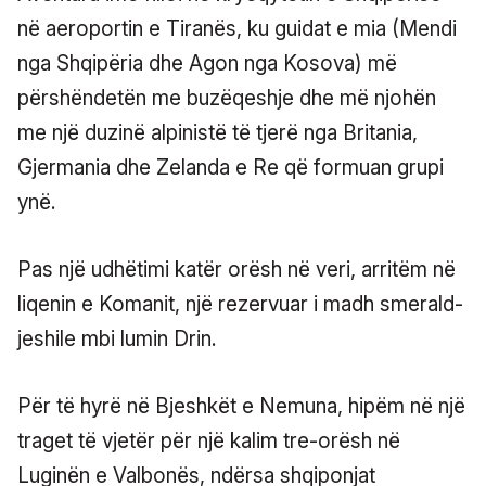
në aeroportin e Tiranës, ku guidat e mia (Mendi
nga Shqipëria dhe Agon nga Kosova) më
përshëndetën me buzëqeshje dhe më njohën
me një duzinë alpinistë të tjerë nga Britania,
Gjermania dhe Zelanda e Re që formuan grupi
ynë.
Pas një udhëtimi katër orësh në veri, arritëm në
liqenin e Komanit, një rezervuar i madh smerald-
jeshile mbi lumin Drin.
Për të hyrë në Bjeshkët e Nemuna, hipëm në një
traget të vjetër për një kalim tre-orësh në
Luginën e Valbonës, ndërsa shqiponjat