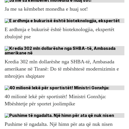
Ja me sa këmbehet monedha e huaj sot!
E ardhmja e bukurisë është bioteknologjia, ekspertët
zbulojnë pse
Kredia 302 mln dollarëshe nga SHBA-të, Ambasada
amerikane në Tiranë: Do të mbështesë modernizimin e
mbrojtjes shqiptare
40 milionë lekë për sportistët! Ministri Gonxhja:
Mbështetje për sportet joolimpike
Pushime të ngadalta. Një himn për ata që nuk nisen