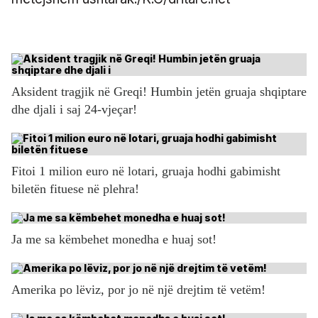
Aksident tragjik në Greqi! Humbin jetën gruaja shqiptare
dhe djali i saj 24-vjeçar!
Fitoi 1 milion euro në lotari, gruaja hodhi gabimisht
biletën fituese në plehra!
Ja me sa këmbehet monedha e huaj sot!
Amerika po lëviz, por jo në një drejtim të vetëm!