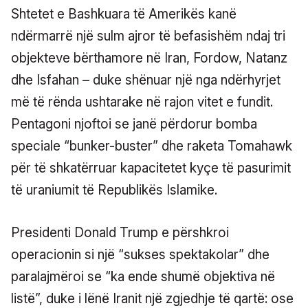
Shtetet e Bashkuara të Amerikës kanë
ndërmarrë një sulm ajror të befasishëm ndaj tri
objekteve bërthamore në Iran, Fordow, Natanz
dhe Isfahan – duke shënuar një nga ndërhyrjet
më të rënda ushtarake në rajon vitet e fundit.
Pentagoni njoftoi se janë përdorur bomba
speciale “bunker-buster” dhe raketa Tomahawk
për të shkatërruar kapacitetet kyçe të pasurimit
të uraniumit të Republikës Islamike.
Presidenti Donald Trump e përshkroi
operacionin si një “sukses spektakolar” dhe
paralajmëroi se “ka ende shumë objektiva në
listë”, duke i lënë Iranit një zgjedhje të qartë: ose