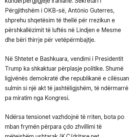
kundërpërgjigjeje iraniane. Sekretari i
Përgjithshëm i OKB-së, António Guterres,
shprehu shqetësim të thellë për rrezikun e
përshkallëzimit të luftës në Lindjen e Mesme
dhe bëri thirrje për vetëpërmbajtje.
Në Shtetet e Bashkuara, vendimi i Presidentit
Trump ka shkaktuar përplasje politike. Shumë
ligjvënës demokratë dhe republikanë e cilësuan
sulmin si një akt të jashtëligjshëm, të ndërmarrë
pa miratim nga Kongresi.
Ndërsa tensionet vazhdojnë të rriten, bota po
mban frymën përpara çdo zhvillimi të
mëtejshëm ushtarak./K.C/dritare.net