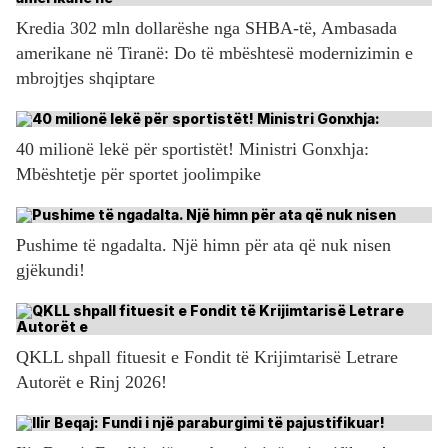
Kredia 302 mln dollarëshe nga SHBA-të, Ambasada
amerikane në Tiranë: Do të mbështesë modernizimin e
mbrojtjes shqiptare
40 milionë lekë për sportistët! Ministri Gonxhja:
Mbështetje për sportet joolimpike
Pushime të ngadalta. Një himn për ata që nuk nisen
gjëkundi!
QKLL shpall fituesit e Fondit të Krijimtarisë Letrare
Autorët e Rinj 2026!