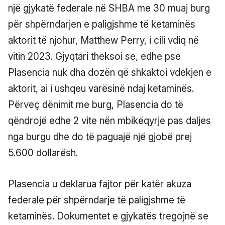
një gjykatë federale në SHBA me 30 muaj burg
për shpërndarjen e paligjshme të ketaminës
aktorit të njohur, Matthew Perry, i cili vdiq në
vitin 2023. Gjyqtari theksoi se, edhe pse
Plasencia nuk dha dozën që shkaktoi vdekjen e
aktorit, ai i ushqeu varësinë ndaj ketaminës.
Përveç dënimit me burg, Plasencia do të
qëndrojë edhe 2 vite nën mbikëqyrje pas daljes
nga burgu dhe do të paguajë një gjobë prej
5.600 dollarësh.
Plasencia u deklarua fajtor për katër akuza
federale për shpërndarje të paligjshme të
ketaminës. Dokumentet e gjykatës tregojnë se