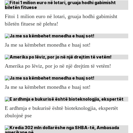
Fitoi 1 milion euro në lotari, gruaja hodhi gabimisht
biletën fituese në plehra!
Ja me sa këmbehet monedha e huaj sot!
Amerika po lëviz, por jo në një drejtim të vetëm!
Ja me sa këmbehet monedha e huaj sot!
E ardhmja e bukurisë është bioteknologjia, ekspertët
zbulojnë pse