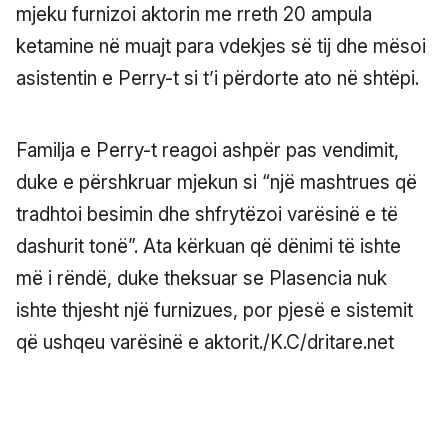
mjeku furnizoi aktorin me rreth 20 ampula
ketamine në muajt para vdekjes së tij dhe mësoi
asistentin e Perry-t si t’i përdorte ato në shtëpi.
Familja e Perry-t reagoi ashpër pas vendimit,
duke e përshkruar mjekun si “një mashtrues që
tradhtoi besimin dhe shfrytëzoi varësinë e të
dashurit tonë”. Ata kërkuan që dënimi të ishte
më i rëndë, duke theksuar se Plasencia nuk
ishte thjesht një furnizues, por pjesë e sistemit
që ushqeu varësinë e aktorit./K.C/dritare.net