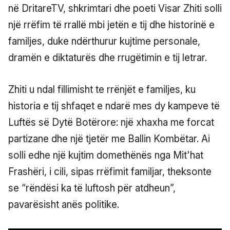
në DritareTV, shkrimtari dhe poeti Visar Zhiti solli
një rrëfim të rrallë mbi jetën e tij dhe historinë e
familjes, duke ndërthurur kujtime personale,
dramën e diktaturës dhe rrugëtimin e tij letrar.
Zhiti u ndal fillimisht te rrënjët e familjes, ku
historia e tij shfaqet e ndarë mes dy kampeve të
Luftës së Dytë Botërore: një xhaxha me forcat
partizane dhe një tjetër me Ballin Kombëtar. Ai
solli edhe një kujtim domethënës nga Mit'hat
Frashëri, i cili, sipas rrëfimit familjar, theksonte
se “rëndësi ka të luftosh për atdheun”,
pavarësisht anës politike.