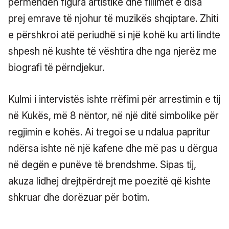
përmendën figura artistike dhe fillimet e disa
prej emrave të njohur të muzikës shqiptare. Zhiti
e përshkroi atë periudhë si një kohë ku arti lindte
shpesh në kushte të vështira dhe nga njerëz me
biografi të përndjekur.
Kulmi i intervistës ishte rrëfimi për arrestimin e tij
në Kukës, më 8 nëntor, në një ditë simbolike për
regjimin e kohës. Ai tregoi se u ndalua papritur
ndërsa ishte në një kafene dhe më pas u dërgua
në degën e punëve të brendshme. Sipas tij,
akuza lidhej drejtpërdrejt me poezitë që kishte
shkruar dhe dorëzuar për botim.