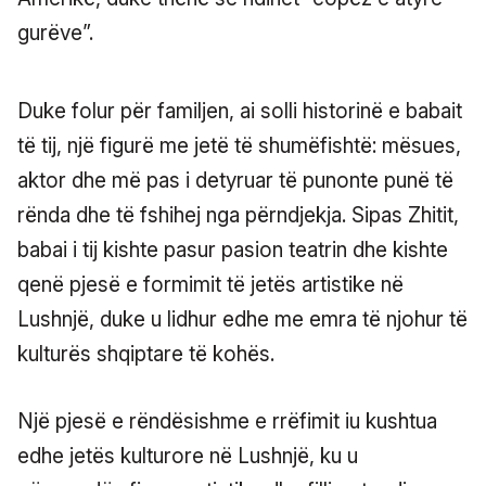
gurëve”.
Duke folur për familjen, ai solli historinë e babait
të tij, një figurë me jetë të shumëfishtë: mësues,
aktor dhe më pas i detyruar të punonte punë të
rënda dhe të fshihej nga përndjekja. Sipas Zhitit,
babai i tij kishte pasur pasion teatrin dhe kishte
qenë pjesë e formimit të jetës artistike në
Lushnjë, duke u lidhur edhe me emra të njohur të
kulturës shqiptare të kohës.
Një pjesë e rëndësishme e rrëfimit iu kushtua
edhe jetës kulturore në Lushnjë, ku u