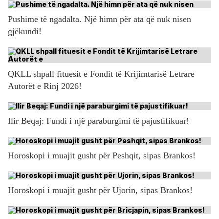
Pushime të ngadalta. Një himn për ata që nuk nisen
gjëkundi!
QKLL shpall fituesit e Fondit të Krijimtarisë Letrare
Autorët e Rinj 2026!
Ilir Beqaj: Fundi i një paraburgimi të pajustifikuar!
Horoskopi i muajit gusht për Peshqit, sipas Brankos!
Horoskopi i muajit gusht për Ujorin, sipas Brankos!