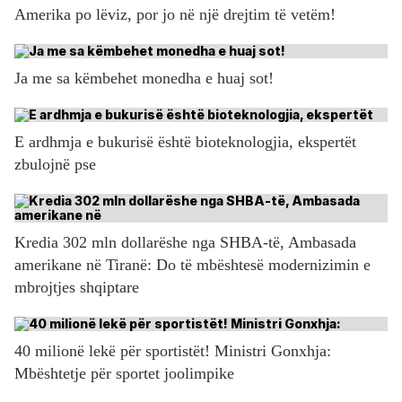
Amerika po lëviz, por jo në një drejtim të vetëm!
Ja me sa këmbehet monedha e huaj sot!
E ardhmja e bukurisë është bioteknologjia, ekspertët
zbulojnë pse
Kredia 302 mln dollarëshe nga SHBA-të, Ambasada
amerikane në Tiranë: Do të mbështesë modernizimin e
mbrojtjes shqiptare
40 milionë lekë për sportistët! Ministri Gonxhja:
Mbështetje për sportet joolimpike