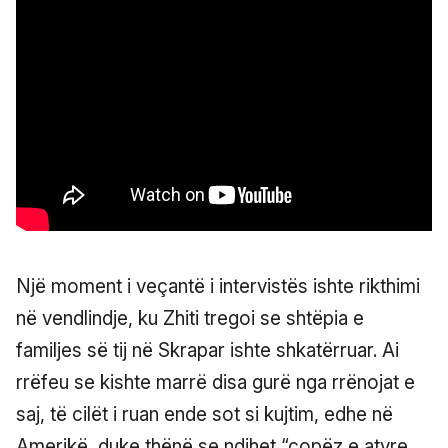
Një moment i veçantë i intervistës ishte rikthimi
në vendlindje, ku Zhiti tregoi se shtëpia e
familjes së tij në Skrapar ishte shkatërruar. Ai
rrëfeu se kishte marrë disa gurë nga rrënojat e
saj, të cilët i ruan ende sot si kujtim, edhe në
Amerikë, duke thënë se ndihet “copëz e atyre