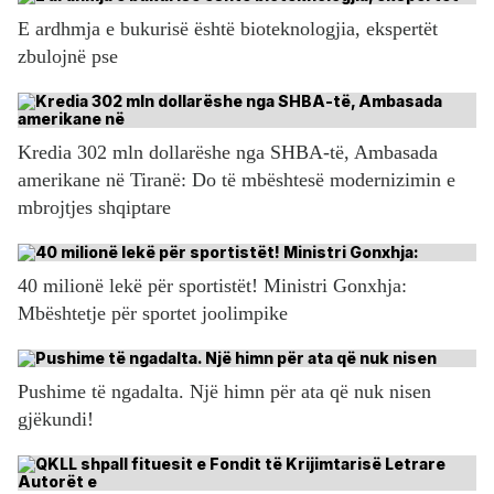
E ardhmja e bukurisë është bioteknologjia, ekspertët
zbulojnë pse
Kredia 302 mln dollarëshe nga SHBA-të, Ambasada
amerikane në Tiranë: Do të mbështesë modernizimin e
mbrojtjes shqiptare
40 milionë lekë për sportistët! Ministri Gonxhja:
Mbështetje për sportet joolimpike
Pushime të ngadalta. Një himn për ata që nuk nisen
gjëkundi!