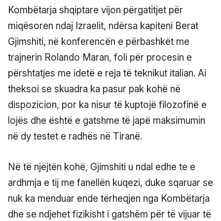
Kombëtarja shqiptare vijon përgatitjet për
miqësoren ndaj Izraelit, ndërsa kapiteni Berat
Gjimshiti, në konferencën e përbashkët me
trajnerin Rolando Maran, foli për procesin e
përshtatjes me idetë e reja të teknikut italian. Ai
theksoi se skuadra ka pasur pak kohë në
dispozicion, por ka nisur të kuptojë filozofinë e
lojës dhe është e gatshme të japë maksimumin
në dy testet e radhës në Tiranë.
Në të njëjtën kohë, Gjimshiti u ndal edhe te e
ardhmja e tij me fanellën kuqezi, duke sqaruar se
nuk ka menduar ende tërheqjen nga Kombëtarja
dhe se ndjehet fizikisht i gatshëm për të vijuar të