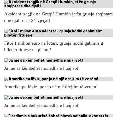
Aksident tragjik në Greqi! Humbin jetën gruaja shqiptare
dhe djali i saj 24-vjeçar!
Fitoi 1 milion euro në lotari, gruaja hodhi gabimisht
biletën fituese në plehra!
Ja me sa këmbehet monedha e huaj sot!
Amerika po lëviz, por jo në një drejtim të vetëm!
Ja me sa këmbehet monedha e huaj sot!