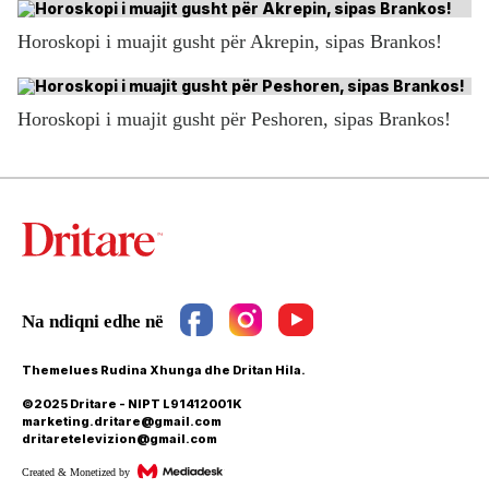
Horoskopi i muajit gusht për Akrepin, sipas Brankos!
Horoskopi i muajit gusht për Peshoren, sipas Brankos!
Themelues Rudina Xhunga dhe Dritan Hila.
©2025 Dritare - NIPT L91412001K
marketing.dritare@gmail.com
dritaretelevizion@gmail.com
Created & Monetized by