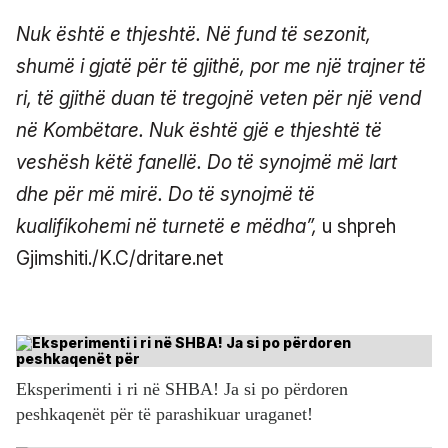
Nuk është e thjeshtë. Në fund të sezonit,
shumë i gjatë për të gjithë, por me një trajner të
ri, të gjithë duan të tregojnë veten për një vend
në Kombëtare. Nuk është gjë e thjeshtë të
veshësh këtë fanellë. Do të synojmë më lart
dhe për më mirë. Do të synojmë të
kualifikohemi në turnetë e mëdha”,
u shpreh
Gjimshiti./K.C/dritare.net
Eksperimenti i ri në SHBA! Ja si po përdoren
peshkaqenët për të parashikuar uraganet!