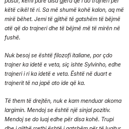
pasur, kemi parë disa gjëra që i do trajneri për
këtë cikël të ri. Sa më shumë kohë kalon, aq më
mirë bëhet. Jemi të gjithë të gatshëm të bëjmë
atë që do trajneri dhe të bëjmë më të mirën në
fushë.
Nuk besoj se është filozofi italiane, por çdo
trajner ka idetë e veta, siç ishte Sylvinho, edhe
trajneri i ri ka idetë e veta. Është në duart e
trajnerit të na japë ato ide që ka.
Të them të drejtën, nuk e kam menduar akoma
largimin. Mendoj se është një sinjal pozitiv.
Mendoj se do luaj edhe për disa kohë. Trupi
dhe i gjithë rrethi është i gatshëm për të luajtur