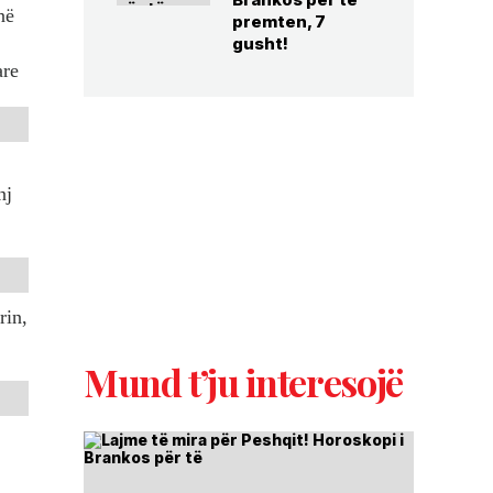
në
premten, 7
gusht!
are
nj
rin,
Mund t’ju interesojë