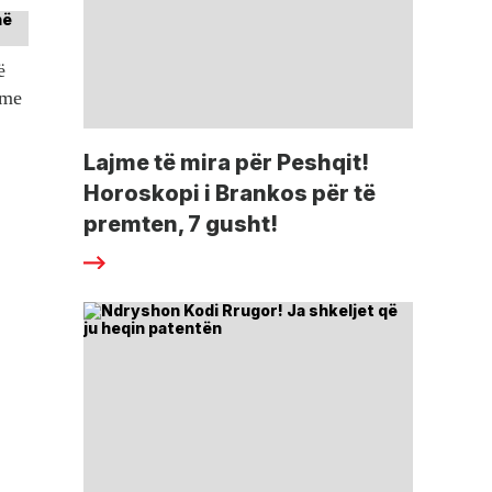
ë
tme
Lajme të mira për Peshqit!
Horoskopi i Brankos për të
premten, 7 gusht!