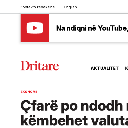
Kontakto redaksinë
English
Na ndiqni në YouTube, 
AKTUALITET
K
EKONOMI
Çfarë po ndodh
këmbehet valuta