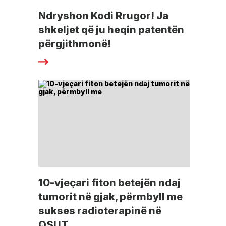
Ndryshon Kodi Rrugor! Ja
shkeljet që ju heqin patentën
përgjithmonë!
10-vjeçari fiton betejën ndaj
tumorit në gjak, përmbyll me
sukses radioterapinë në
QSUT