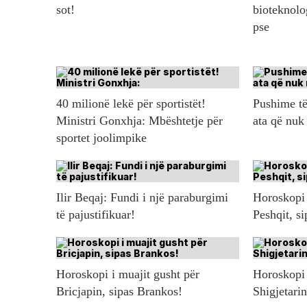
sot!
bioteknolo
pse
40 milionë lekë për sportistët!
Pushime të
Ministri Gonxhja: Mbështetje për
ata që nuk
sportet joolimpike
Ilir Beqaj: Fundi i një paraburgimi
Horoskopi 
të pajustifikuar!
Peshqit, s
Horoskopi i muajit gusht për
Horoskopi 
Bricjapin, sipas Brankos!
Shigjetari