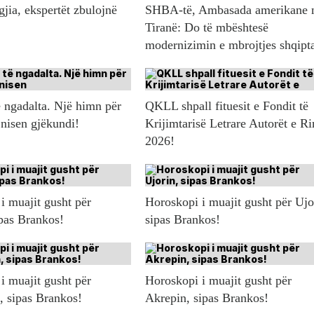
gjia, ekspertët zbulojnë
SHBA-të, Ambasada amerikane 
Tiranë: Do të mbështesë
modernizimin e mbrojtjes shqipt
 ngadalta. Një himn për
QKLL shpall fituesit e Fondit të
 nisen gjëkundi!
Krijimtarisë Letrare Autorët e Ri
2026!
i muajit gusht për
Horoskopi i muajit gusht për Ujo
ipas Brankos!
sipas Brankos!
i muajit gusht për
Horoskopi i muajit gusht për
n, sipas Brankos!
Akrepin, sipas Brankos!