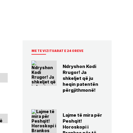
ME TE VIZITUARAT E 24 OREVE
Ndryshon Kodi
Rrugor! Ja
shkeljet që ju
heqin patentën
përgjithmonë!
Lajme të mira për
Peshqit!
Horoskopi i
Brankos për të