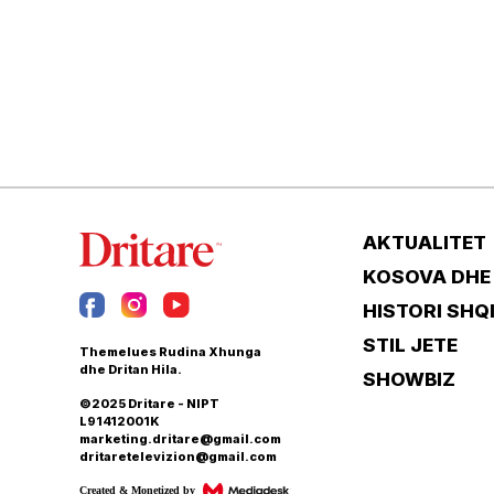
AKTUALITET
KOSOVA DHE
HISTORI SHQ
STIL JETE
Themelues Rudina Xhunga
dhe Dritan Hila.
SHOWBIZ
©2025 Dritare - NIPT
L91412001K
marketing.dritare@gmail.com
dritaretelevizion@gmail.com
Created & Monetized by