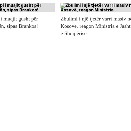
i muajit gusht për
Zbulimi i një tjetër varri masiv n
ën, sipas Brankos!
Kosovë, reagon Ministria e Jash
e Shqipërisë