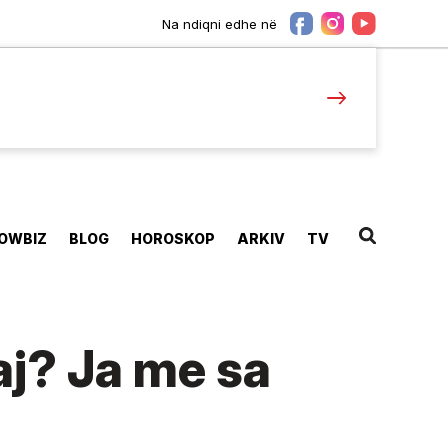
Na ndiqni edhe në
OWBIZ
BLOG
HOROSKOP
ARKIV
TV
j? Ja me sa