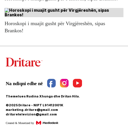
Horoskopi i muajit gusht për Virgjëreshën, sipas
Brankos!
Themelues Rudina Xhunga dhe Dritan Hila.
©2025 Dritare - NIPT L91412001K
marketing.dritare@gmail.com
dritaretelevizion@gmail.com
Created & Monetized by