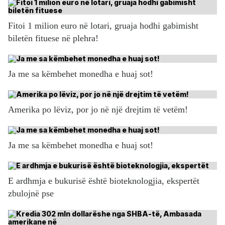
Fitoi 1 milion euro në lotari, gruaja hodhi gabimisht
biletën fituese në plehra!
Ja me sa këmbehet monedha e huaj sot!
Amerika po lëviz, por jo në një drejtim të vetëm!
Ja me sa këmbehet monedha e huaj sot!
E ardhmja e bukurisë është bioteknologjia, ekspertët
zbulojnë pse