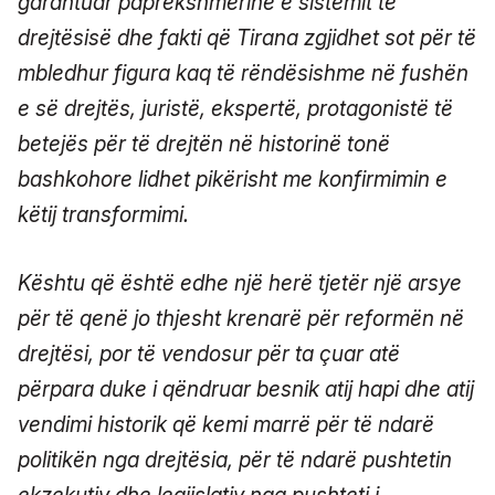
garantuar paprekshmërinë e sistemit të
drejtësisë dhe fakti që Tirana zgjidhet sot për të
mbledhur figura kaq të rëndësishme në fushën
e së drejtës, juristë, ekspertë, protagonistë të
betejës për të drejtën në historinë tonë
bashkohore lidhet pikërisht me konfirmimin e
këtij transformimi.
Kështu që është edhe një herë tjetër një arsye
për të qenë jo thjesht krenarë për reformën në
drejtësi, por të vendosur për ta çuar atë
përpara duke i qëndruar besnik atij hapi dhe atij
vendimi historik që kemi marrë për të ndarë
politikën nga drejtësia, për të ndarë pushtetin