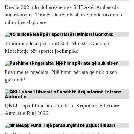
Kredia 302 mln dollarëshe nga SHBA-të, Ambasada
amerikane në Tiranë: Do të mbështesë modernizimin e
mbrojtjes shqiptare
40 milionë lekë për sportistët! Ministri Gonxhja:
Mbështetje për sportet joolimpike
Pushime të ngadalta. Një himn për ata që nuk nisen
gjëkundi!
QKLL shpall fituesit e Fondit të Krijimtarisë Letrare
Autorët e Rinj 2026!