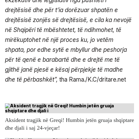
ekzekutiv dhe legjislativ nga pushteti i
drejtësisë dhe për t’ia dorëzuar shpatën e
drejtësisë zonjës së drejtësisë, e cila ka nevojë
në Shqipëri të mbështetet, të ndihmohet, të
mirëkuptohet në një proces ku, jo vetëm
shpata, por edhe sytë e mbyllur dhe peshorja
për të qenë e barabartë dhe e drejtë me të
gjithë janë pjesë e kësaj përpjekje të madhe
dhe të përbashkët”,
tha Rama./K.C/dritare.net
Aksident tragjik në Greqi! Humbin jetën gruaja shqiptare
dhe djali i saj 24-vjeçar!