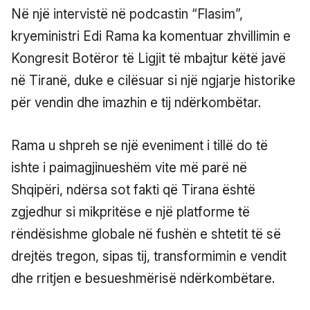
Në një intervistë në podcastin “Flasim”,
kryeministri Edi Rama ka komentuar zhvillimin e
Kongresit Botëror të Ligjit të mbajtur këtë javë
në Tiranë, duke e cilësuar si një ngjarje historike
për vendin dhe imazhin e tij ndërkombëtar.
Rama u shpreh se një eveniment i tillë do të
ishte i paimagjinueshëm vite më parë në
Shqipëri, ndërsa sot fakti që Tirana është
zgjedhur si mikpritëse e një platforme të
rëndësishme globale në fushën e shtetit të së
drejtës tregon, sipas tij, transformimin e vendit
dhe rritjen e besueshmërisë ndërkombëtare.