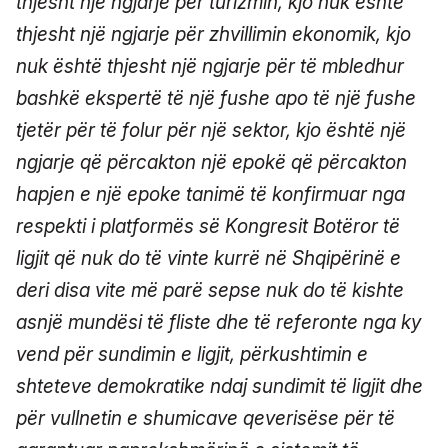
thjesht një ngjarje për turizmin, kjo nuk është
thjesht një ngjarje për zhvillimin ekonomik, kjo
nuk është thjesht një ngjarje për të mbledhur
bashkë ekspertë të një fushe apo të një fushe
tjetër për të folur për një sektor, kjo është një
ngjarje që përcakton një epokë që përcakton
hapjen e një epoke tanimë të konfirmuar nga
respekti i platformës së Kongresit Botëror të
ligjit që nuk do të vinte kurrë në Shqipërinë e
deri disa vite më parë sepse nuk do të kishte
asnjë mundësi të fliste dhe të referonte nga ky
vend për sundimin e ligjit, përkushtimin e
shteteve demokratike ndaj sundimit të ligjit dhe
për vullnetin e shumicave qeverisëse për të