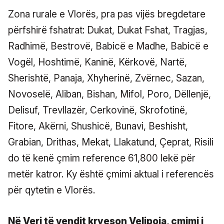
Zona rurale e Vlorës, pra pas vijës bregdetare
përfshirë fshatrat: Dukat, Dukat Fshat, Tragjas,
Radhimë, Bestrovë, Babicë e Madhe, Babicë e
Vogël, Hoshtimë, Kaninë, Kërkovë, Nartë,
Sherishtë, Panaja, Xhyherinë, Zvërnec, Sazan,
Novoselë, Aliban, Bishan, Mifol, Poro, Dëllenjë,
Delisuf, Trevllazër, Cerkovinë, Skrofotinë,
Fitore, Akërni, Shushicë, Bunavi, Beshisht,
Grabian, Drithas, Mekat, Llakatund, Çeprat, Risili
do të kenë çmim reference 61,800 lekë për
metër katror. Ky është çmimi aktual i referencës
për qytetin e Vlorës.
Në Veri të vendit kryeson Velipoja, çmimi i