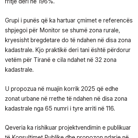
rritje deri në 196%.
Grupi i punës që ka hartuar çmimet e referencës
shpjegoi për Monitor se shumë zona rurale,
kryesisht bregdetare do të ndahen në disa zona
kadastrale. Kjo praktikë deri tani është përdorur
vetëm për Tiranë e cila ndahet në 32 zona
kadastrale.
U propozua në muajin korrik 2025 që edhe
zonat urbane në rrethe të ndahen në disa zona
kadastrale nga 65 numri i tyre arriti në 116.
Qeveria ka rishikuar projektvendimin e publikuar
të Konsultimet Publike dhe propozon ndarje në