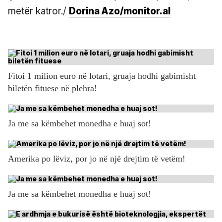
metër katror./
Dorina Azo/monitor.al
Fitoi 1 milion euro në lotari, gruaja hodhi gabimisht
biletën fituese në plehra!
Ja me sa këmbehet monedha e huaj sot!
Amerika po lëviz, por jo në një drejtim të vetëm!
Ja me sa këmbehet monedha e huaj sot!