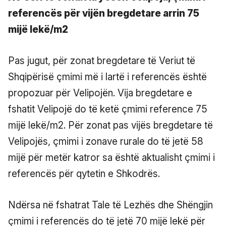
referencës për vijën bregdetare arrin 75
mijë lekë/m2
Pas jugut, për zonat bregdetare të Veriut të
Shqipërisë çmimi më i lartë i referencës është
propozuar për Velipojën. Vija bregdetare e
fshatit Velipojë do të ketë çmimi reference 75
mijë lekë/m2. Për zonat pas vijës bregdetare të
Velipojës, çmimi i zonave rurale do të jetë 58
mijë për metër katror sa është aktualisht çmimi i
referencës për qytetin e Shkodrës.
Ndërsa në fshatrat Tale të Lezhës dhe Shëngjin
çmimi i referencës do të jetë 70 mijë lekë për