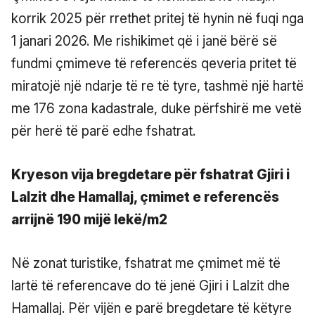
korrik 2025 për rrethet pritej të hynin në fuqi nga
1 janari 2026. Me rishikimet që i janë bërë së
fundmi çmimeve të referencës qeveria pritet të
miratojë një ndarje të re të tyre, tashmë një hartë
me 176 zona kadastrale, duke përfshirë me vetë
për herë të parë edhe fshatrat.
Kryeson vija bregdetare për fshatrat Gjiri i
Lalzit dhe Hamallaj, çmimet e referencës
arrijnë 190 mijë lekë/m2
Në zonat turistike, fshatrat me çmimet më të
lartë të referencave do të jenë Gjiri i Lalzit dhe
Hamallaj. Për vijën e parë bregdetare të këtyre