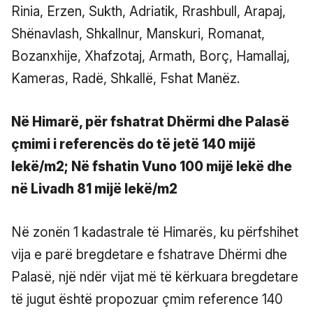
Rinia, Erzen, Sukth, Adriatik, Rrashbull, Arapaj,
Shënavlash, Shkallnur, Manskuri, Romanat,
Bozanxhije, Xhafzotaj, Armath, Borç, Hamallaj,
Kameras, Radë, Shkallë, Fshat Manëz.
Në Himarë, për fshatrat Dhërmi dhe Palasë
çmimi i referencës do të jetë 140 mijë
lekë/m2; Në fshatin Vuno 100 mijë lekë dhe
në Livadh 81 mijë lekë/m2
Në zonën 1 kadastrale të Himarës, ku përfshihet
vija e parë bregdetare e fshatrave Dhërmi dhe
Palasë, një ndër vijat më të kërkuara bregdetare
të jugut është propozuar çmim reference 140