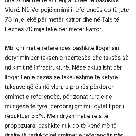
dhe zonat më të shtrenjta rurale të bashkisë
Vlorë. Në Velipojë çmimi i referencës do të jetë
75 mijë lekë për metër katror dhe në Tale të
Lezhës 70 mijë lekë për metër katror.
Mbi çmimet e referencës bashkitë llogarisin
detyrimin për taksën e ndërtesës dhe taksës së
ndikimit në infrastrukturë. Nëse aktualisht për
llogaritjen e bazës së taksueshme të këtyre
taksave që është vlera e pronës përdoren
çmimet e referencës, për zonat rurale në
mungesë të tyre, përdorej çmimi i qytetit por i
reduktuar 35%. Me ndryshimet e reja të
propozuara, bashkitë nuk do të kenë më të
drejtë të reduktojnë çmimet e referencës për