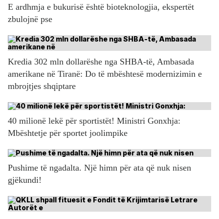
E ardhmja e bukurisë është bioteknologjia, ekspertët
zbulojnë pse
Kredia 302 mln dollarëshe nga SHBA-të, Ambasada
amerikane në Tiranë: Do të mbështesë modernizimin e
mbrojtjes shqiptare
40 milionë lekë për sportistët! Ministri Gonxhja:
Mbështetje për sportet joolimpike
Pushime të ngadalta. Një himn për ata që nuk nisen
gjëkundi!