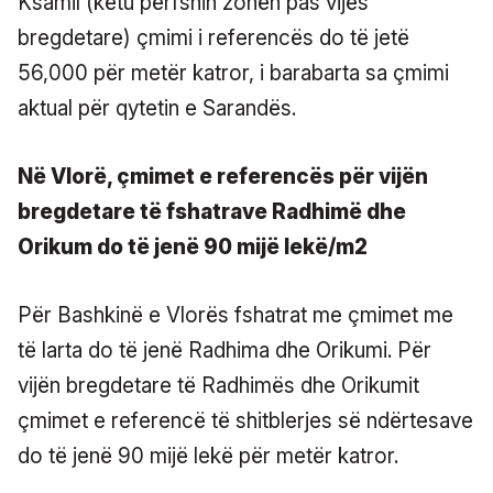
Ksamil (këtu përfshin zonën pas vijës
bregdetare) çmimi i referencës do të jetë
56,000 për metër katror, i barabarta sa çmimi
aktual për qytetin e Sarandës.
Në Vlorë, çmimet e referencës për vijën
bregdetare të fshatrave Radhimë dhe
Orikum do të jenë 90 mijë lekë/m2
Për Bashkinë e Vlorës fshatrat me çmimet me
të larta do të jenë Radhima dhe Orikumi. Për
vijën bregdetare të Radhimës dhe Orikumit
çmimet e referencë të shitblerjes së ndërtesave
do të jenë 90 mijë lekë për metër katror.