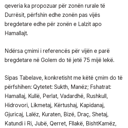
qeveria ka propozuar për zonën rurale të
Durrësit, përfshin edhe zonën pas vijës
bregdetare edhe për zonën e Lalzit apo
Hamallajt.
Ndërsa çmimi i referencës për vijën e parë
bregdetare në Golem do të jetë 75 mijë lekë.
Sipas Tabelave, konkretisht me këtë çmim do të
përfshihen: Qytetet: Sukth, Manëz; Fshatrat:
Hamallaj, Kullë, Perlat, Vadardhë, Rushkull,
Hidrovori, Likmetaj, Kërtushaj, Kapidanaj,
Gjuricaj, Lalëz, Kuraten, Bizë, Draç, Shetaj,
Katundi i Ri, Jubë, Qerret, Fllakë, BishtKamëz,