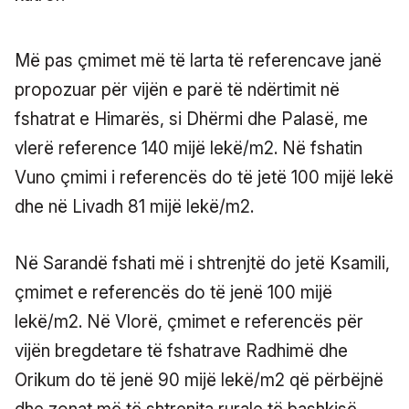
Më pas çmimet më të larta të referencave janë
propozuar për vijën e parë të ndërtimit në
fshatrat e Himarës, si Dhërmi dhe Palasë, me
vlerë reference 140 mijë lekë/m2. Në fshatin
Vuno çmimi i referencës do të jetë 100 mijë lekë
dhe në Livadh 81 mijë lekë/m2.
Në Sarandë fshati më i shtrenjtë do jetë Ksamili,
çmimet e referencës do të jenë 100 mijë
lekë/m2. Në Vlorë, çmimet e referencës për
vijën bregdetare të fshatrave Radhimë dhe
Orikum do të jenë 90 mijë lekë/m2 që përbëjnë