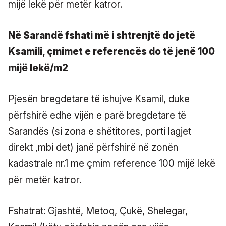
mijë lekë për metër katror.
Në Sarandë fshati më i shtrenjtë do jetë
Ksamili, çmimet e referencës do të jenë 100
mijë lekë/m2
Pjesën bregdetare të ishujve Ksamil, duke
përfshirë edhe vijën e parë bregdetare të
Sarandës (si zona e shëtitores, porti lagjet
direkt ,mbi det) janë përfshirë në zonën
kadastrale nr.1 me çmim reference 100 mijë lekë
për metër katror.
Fshatrat: Gjashtë, Metoq, Çukë, Shelegar,