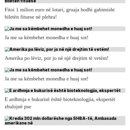
Fitoi 1 milion euro në lotari, gruaja hodhi gabimisht
biletën fituese në plehra!
Ja me sa këmbehet monedha e huaj sot!
Amerika po lëviz, por jo në një drejtim të vetëm!
Ja me sa këmbehet monedha e huaj sot!
E ardhmja e bukurisë është bioteknologjia, ekspertët
zbulojnë pse