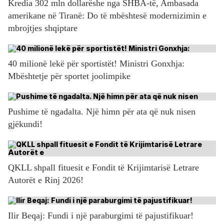
Kredia 302 mln dollarëshe nga SHBA-të, Ambasada
amerikane në Tiranë: Do të mbështesë modernizimin e
mbrojtjes shqiptare
40 milionë lekë për sportistët! Ministri Gonxhja:
Mbështetje për sportet joolimpike
Pushime të ngadalta. Një himn për ata që nuk nisen
gjëkundi!
QKLL shpall fituesit e Fondit të Krijimtarisë Letrare
Autorët e Rinj 2026!
Ilir Beqaj: Fundi i një paraburgimi të pajustifikuar!