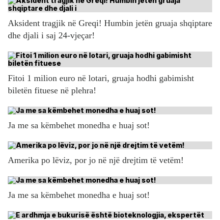
Aksident tragjik në Greqi! Humbin jetën gruaja shqiptare
dhe djali i saj 24-vjeçar!
Fitoi 1 milion euro në lotari, gruaja hodhi gabimisht
biletën fituese në plehra!
Ja me sa këmbehet monedha e huaj sot!
Amerika po lëviz, por jo në një drejtim të vetëm!
Ja me sa këmbehet monedha e huaj sot!