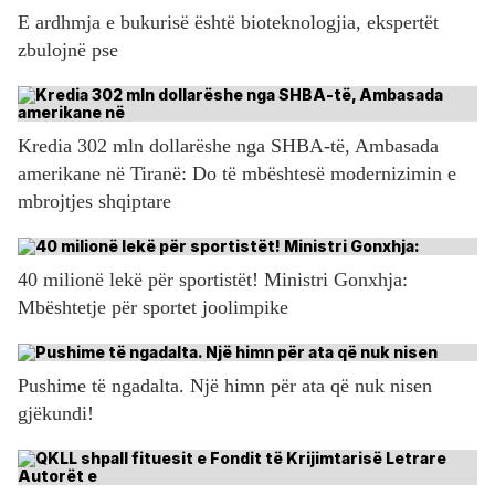
E ardhmja e bukurisë është bioteknologjia, ekspertët
zbulojnë pse
Kredia 302 mln dollarëshe nga SHBA-të, Ambasada
amerikane në Tiranë: Do të mbështesë modernizimin e
mbrojtjes shqiptare
40 milionë lekë për sportistët! Ministri Gonxhja:
Mbështetje për sportet joolimpike
Pushime të ngadalta. Një himn për ata që nuk nisen
gjëkundi!