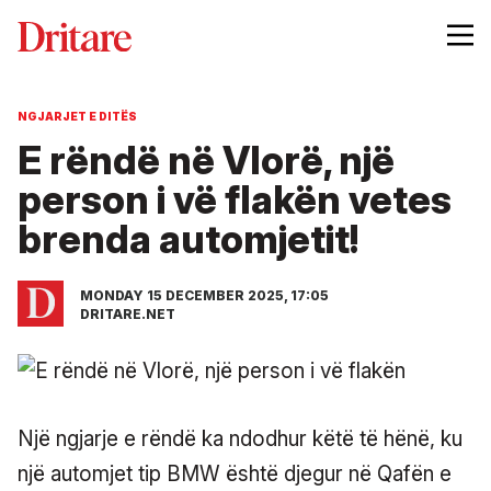
NGJARJET E DITËS
E rëndë në Vlorë, një
person i vë flakën vetes
brenda automjetit!
MONDAY 15 DECEMBER 2025, 17:05
DRITARE.NET
Një ngjarje e rëndë ka ndodhur këtë të hënë, ku
një automjet tip BMW është djegur në Qafën e