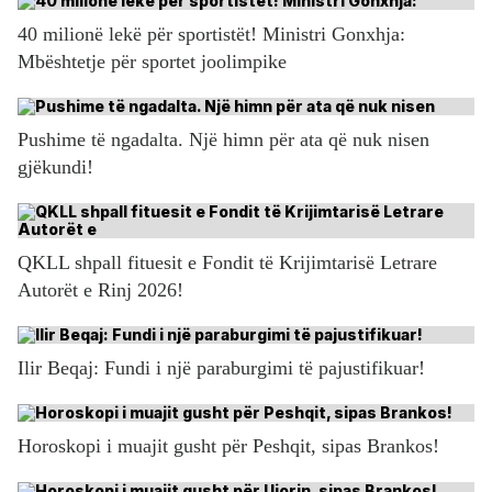
40 milionë lekë për sportistët! Ministri Gonxhja:
Mbështetje për sportet joolimpike
Pushime të ngadalta. Një himn për ata që nuk nisen
gjëkundi!
QKLL shpall fituesit e Fondit të Krijimtarisë Letrare
Autorët e Rinj 2026!
Ilir Beqaj: Fundi i një paraburgimi të pajustifikuar!
Horoskopi i muajit gusht për Peshqit, sipas Brankos!