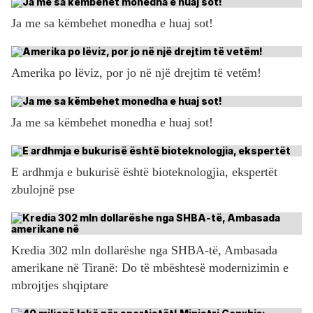
Ja me sa këmbehet monedha e huaj sot!
Amerika po lëviz, por jo në një drejtim të vetëm!
Ja me sa këmbehet monedha e huaj sot!
E ardhmja e bukurisë është bioteknologjia, ekspertët
zbulojnë pse
Kredia 302 mln dollarëshe nga SHBA-të, Ambasada
amerikane në Tiranë: Do të mbështesë modernizimin e
mbrojtjes shqiptare