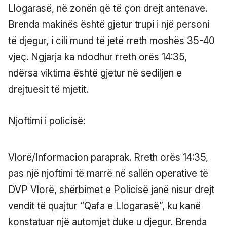
Llogarasë, në zonën që të çon drejt antenave.
Brenda makinës është gjetur trupi i një personi
të djegur, i cili mund të jetë rreth moshës 35-40
vjeç. Ngjarja ka ndodhur rreth orës 14:35,
ndërsa viktima është gjetur në sediljen e
drejtuesit të mjetit.
Njoftimi i policisë:
Vlorë/Informacion paraprak. Rreth orës 14:35,
pas një njoftimi të marrë në sallën operative të
DVP Vlorë, shërbimet e Policisë janë nisur drejt
vendit të quajtur “Qafa e Llogarasë”, ku kanë
konstatuar një automjet duke u djegur. Brenda