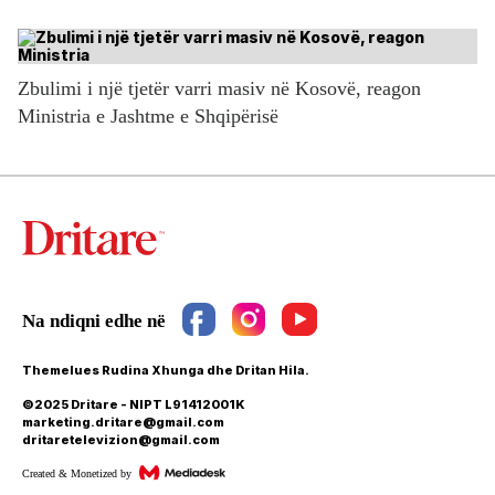
Zbulimi i një tjetër varri masiv në Kosovë, reagon
Ministria e Jashtme e Shqipërisë
Themelues Rudina Xhunga dhe Dritan Hila.
©2025 Dritare - NIPT L91412001K
marketing.dritare@gmail.com
dritaretelevizion@gmail.com
Created & Monetized by