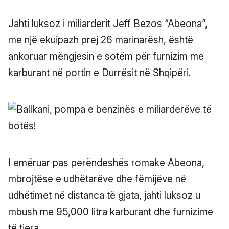
Jahti luksoz i miliarderit Jeff Bezos “Abeona”,
me një ekuipazh prej 26 marinarësh, është
ankoruar mëngjesin e sotëm për furnizim me
karburant në portin e Durrësit në Shqipëri.
I emëruar pas perëndeshës romake Abeona,
mbrojtëse e udhëtarëve dhe fëmijëve në
udhëtimet në distanca të gjata, jahti luksoz u
mbush me 95,000 litra karburant dhe furnizime
të tjera.