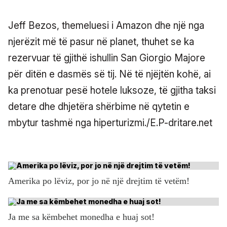
Jeff Bezos, themeluesi i Amazon dhe një nga
njerëzit më të pasur në planet, thuhet se ka
rezervuar të gjithë ishullin San Giorgio Majore
për ditën e dasmës së tij. Në të njëjtën kohë, ai
ka prenotuar pesë hotele luksoze, të gjitha taksi
detare dhe dhjetëra shërbime në qytetin e
mbytur tashmë nga hiperturizmi./E.P-dritare.net
Amerika po lëviz, por jo në një drejtim të vetëm!
Ja me sa këmbehet monedha e huaj sot!