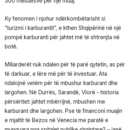
300 mësuesve për një muaj.
Ky fenomen i njohur ndërkombëtarisht si
“turizmi i karburantit”, e kthen Shqipërinë në një
pompë karburanti për jahtet më të shtrenjta në
botë.
Miliarderët nuk ndalen për të parë qytetin, as për
të darkuar, e lëre më për të investuar. Ata
ndalojnë vetëm për të mbushur karburant dhe
largohen. Në Durrës, Sarandë, Vlorë - historia
përsëritet: jahtet mbërrijnë, mbushen me
karburant dhe largohen. Pse të financoni muajin
e mjaltit të Bezos në Venecia me paratë e
munguara nga spitalet publike shqiptare? – janë