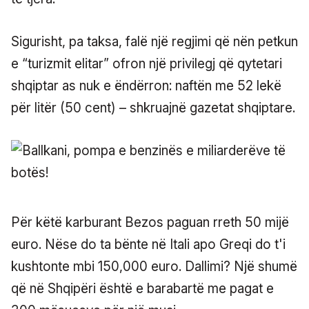
Sigurisht, pa taksa, falë një regjimi që nën petkun
e “turizmit elitar” ofron një privilegj që qytetari
shqiptar as nuk e ëndërron: naftën me 52 lekë
për litër (50 cent) – shkruajnë gazetat shqiptare.
Për këtë karburant Bezos paguan rreth 50 mijë
euro. Nëse do ta bënte në Itali apo Greqi do t'i
kushtonte mbi 150,000 euro. Dallimi? Një shumë
që në Shqipëri është e barabartë me pagat e