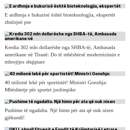
E ardhmja e bukurisë është bioteknologjia, ekspertët
zbulojnë pse
Kredia 302 mln dollarëshe nga SHBA-të, Ambasada
amerikane në Tiranë: Do të mbështesë modernizimin e
mbrojtjes shqiptare
40 milionë lekë për sportistët! Ministri Gonxhja:
Mbështetje për sportet joolimpike
Pushime të ngadalta. Një himn për ata që nuk nisen
gjëkundi!