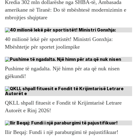
Kredia 302 mln dollarëshe nga SHBA-të, Ambasada
amerikane në Tiranë: Do të mbështesë modernizimin e
mbrojtjes shqiptare
40 milionë lekë për sportistët! Ministri Gonxhja:
Mbështetje për sportet joolimpike
Pushime të ngadalta. Një himn për ata që nuk nisen
gjëkundi!
QKLL shpall fituesit e Fondit të Krijimtarisë Letrare
Autorët e Rinj 2026!
Ilir Beqaj: Fundi i një paraburgimi të pajustifikuar!