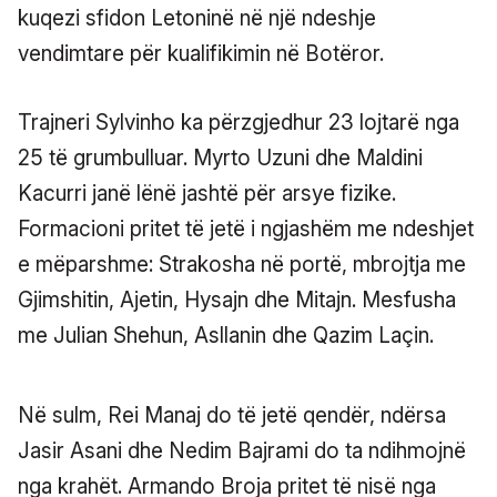
kuqezi sfidon Letoninë në një ndeshje
vendimtare për kualifikimin në Botëror.
Trajneri Sylvinho ka përzgjedhur 23 lojtarë nga
25 të grumbulluar. Myrto Uzuni dhe Maldini
Kacurri janë lënë jashtë për arsye fizike.
Formacioni pritet të jetë i ngjashëm me ndeshjet
e mëparshme: Strakosha në portë, mbrojtja me
Gjimshitin, Ajetin, Hysajn dhe Mitajn. Mesfusha
me Julian Shehun, Asllanin dhe Qazim Laçin.
Në sulm, Rei Manaj do të jetë qendër, ndërsa
Jasir Asani dhe Nedim Bajrami do ta ndihmojnë
nga krahët. Armando Broja pritet të nisë nga