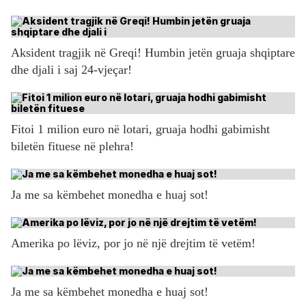
Aksident tragjik në Greqi! Humbin jetën gruaja shqiptare
dhe djali i saj 24-vjeçar!
Fitoi 1 milion euro në lotari, gruaja hodhi gabimisht
biletën fituese në plehra!
Ja me sa këmbehet monedha e huaj sot!
Amerika po lëviz, por jo në një drejtim të vetëm!
Ja me sa këmbehet monedha e huaj sot!