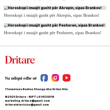
Horoskopi i muajit gusht për Akrepin, sipas Brankos!
Horoskopi i muajit gusht për Peshoren, sipas Brankos!
Themelues Rudina Xhunga dhe Dritan Hila.
©2025 Dritare - NIPT L91412001K
marketing.dritare@gmail.com
dritaretelevizion@gmail.com