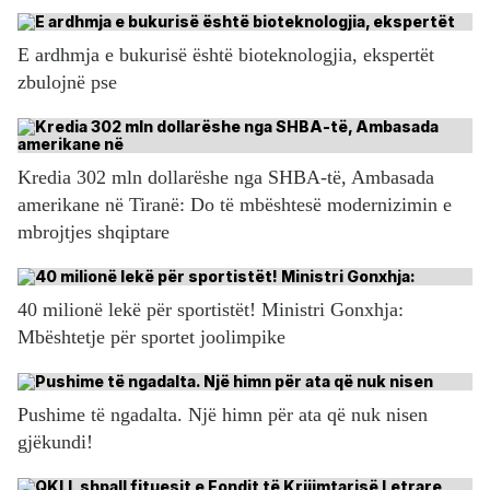
E ardhmja e bukurisë është bioteknologjia, ekspertët
zbulojnë pse
Kredia 302 mln dollarëshe nga SHBA-të, Ambasada
amerikane në Tiranë: Do të mbështesë modernizimin e
mbrojtjes shqiptare
40 milionë lekë për sportistët! Ministri Gonxhja:
Mbështetje për sportet joolimpike
Pushime të ngadalta. Një himn për ata që nuk nisen
gjëkundi!