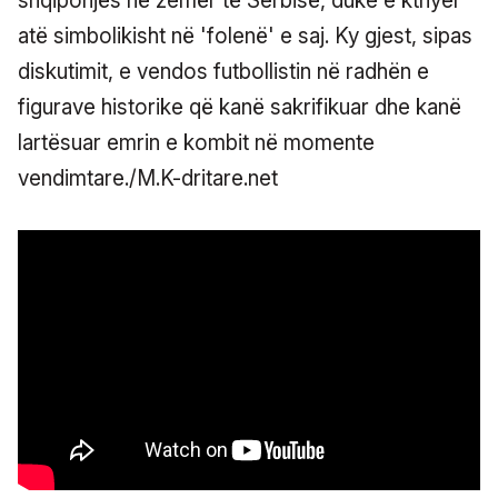
shqiponjës në zemër të Serbisë, duke e kthyer
atë simbolikisht në 'folenë' e saj. Ky gjest, sipas
diskutimit, e vendos futbollistin në radhën e
figurave historike që kanë sakrifikuar dhe kanë
lartësuar emrin e kombit në momente
vendimtare./M.K-dritare.net