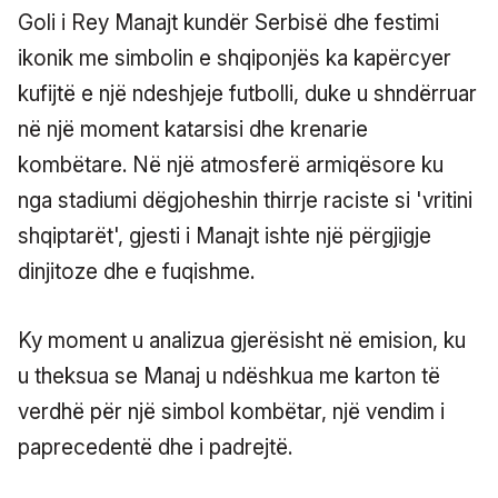
Goli i Rey Manajt kundër Serbisë dhe festimi
ikonik me simbolin e shqiponjës ka kapërcyer
kufijtë e një ndeshjeje futbolli, duke u shndërruar
në një moment katarsisi dhe krenarie
kombëtare. Në një atmosferë armiqësore ku
nga stadiumi dëgjoheshin thirrje raciste si 'vritini
shqiptarët', gjesti i Manajt ishte një përgjigje
dinjitoze dhe e fuqishme.
Ky moment u analizua gjerësisht në emision, ku
u theksua se Manaj u ndëshkua me karton të
verdhë për një simbol kombëtar, një vendim i
paprecedentë dhe i padrejtë.