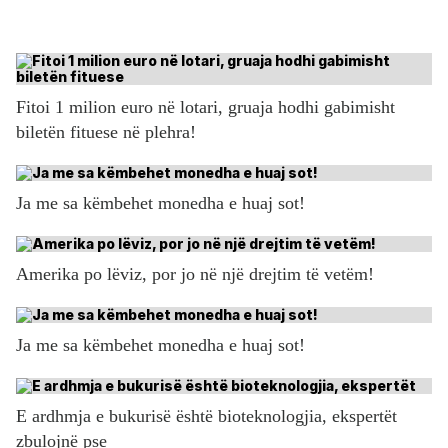
Fitoi 1 milion euro në lotari, gruaja hodhi gabimisht
biletën fituese në plehra!
Ja me sa këmbehet monedha e huaj sot!
Amerika po lëviz, por jo në një drejtim të vetëm!
Ja me sa këmbehet monedha e huaj sot!
E ardhmja e bukurisë është bioteknologjia, ekspertët
zbulojnë pse