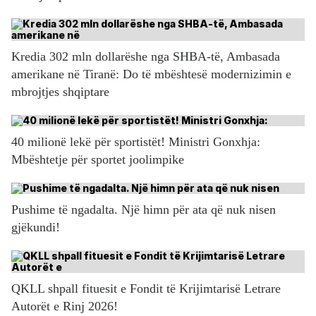
Kredia 302 mln dollarëshe nga SHBA-të, Ambasada
amerikane në Tiranë: Do të mbështesë modernizimin e
mbrojtjes shqiptare
40 milionë lekë për sportistët! Ministri Gonxhja:
Mbështetje për sportet joolimpike
Pushime të ngadalta. Një himn për ata që nuk nisen
gjëkundi!
QKLL shpall fituesit e Fondit të Krijimtarisë Letrare
Autorët e Rinj 2026!