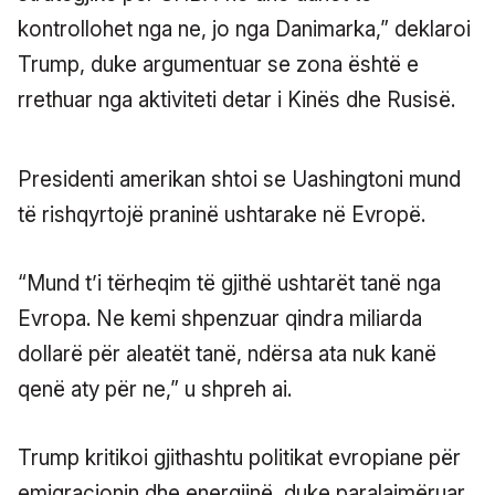
kontrollohet nga ne, jo nga Danimarka,” deklaroi
Trump, duke argumentuar se zona është e
rrethuar nga aktiviteti detar i Kinës dhe Rusisë.
Presidenti amerikan shtoi se Uashingtoni mund
të rishqyrtojë praninë ushtarake në Evropë.
“Mund t’i tërheqim të gjithë ushtarët tanë nga
Evropa. Ne kemi shpenzuar qindra miliarda
dollarë për aleatët tanë, ndërsa ata nuk kanë
qenë aty për ne,” u shpreh ai.
Trump kritikoi gjithashtu politikat evropiane për
emigracionin dhe energjinë, duke paralajmëruar