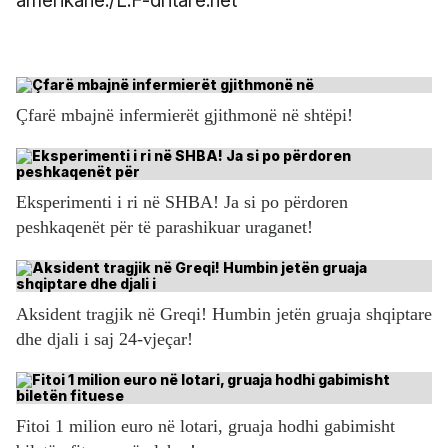
amerikane./L.F-dritare.net
Çfarë mbajnë infermierët gjithmonë në shtëpi!
Eksperimenti i ri në SHBA! Ja si po përdoren
peshkaqenët për të parashikuar uraganet!
Aksident tragjik në Greqi! Humbin jetën gruaja shqiptare
dhe djali i saj 24-vjeçar!
Fitoi 1 milion euro në lotari, gruaja hodhi gabimisht