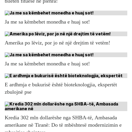
biletën fituese në plehra!
Ja me sa këmbehet monedha e huaj sot!
Amerika po lëviz, por jo në një drejtim të vetëm!
Ja me sa këmbehet monedha e huaj sot!
E ardhmja e bukurisë është bioteknologjia, ekspertët
zbulojnë pse
Kredia 302 mln dollarëshe nga SHBA-të, Ambasada
amerikane në Tiranë: Do të mbështesë modernizimin e