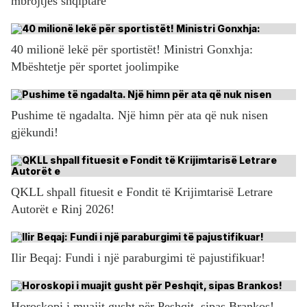
mbrojtjes shqiptare
40 milionë lekë për sportistët! Ministri Gonxhja:
Mbështetje për sportet joolimpike
Pushime të ngadalta. Një himn për ata që nuk nisen
gjëkundi!
QKLL shpall fituesit e Fondit të Krijimtarisë Letrare
Autorët e Rinj 2026!
Ilir Beqaj: Fundi i një paraburgimi të pajustifikuar!
Horoskopi i muajit gusht për Peshqit, sipas Brankos!