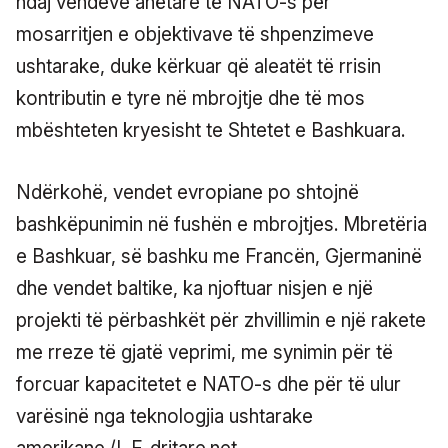
ndaj vendeve anëtare të NATO-s për
mosarritjen e objektivave të shpenzimeve
ushtarake, duke kërkuar që aleatët të rrisin
kontributin e tyre në mbrojtje dhe të mos
mbështeten kryesisht te Shtetet e Bashkuara.
Ndërkohë, vendet evropiane po shtojnë
bashkëpunimin në fushën e mbrojtjes. Mbretëria
e Bashkuar, së bashku me Francën, Gjermaninë
dhe vendet baltike, ka njoftuar nisjen e një
projekti të përbashkët për zhvillimin e një rakete
me rreze të gjatë veprimi, me synimin për të
forcuar kapacitetet e NATO-s dhe për të ulur
varësinë nga teknologjia ushtarake