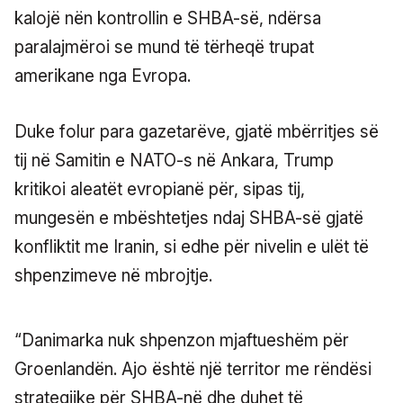
kalojë nën kontrollin e SHBA-së, ndërsa
paralajmëroi se mund të tërheqë trupat
amerikane nga Evropa.
Duke folur para gazetarëve, gjatë mbërritjes së
tij në Samitin e NATO-s në Ankara, Trump
kritikoi aleatët evropianë për, sipas tij,
mungesën e mbështetjes ndaj SHBA-së gjatë
konfliktit me Iranin, si edhe për nivelin e ulët të
shpenzimeve në mbrojtje.
“Danimarka nuk shpenzon mjaftueshëm për
Groenlandën. Ajo është një territor me rëndësi
strategjike për SHBA-në dhe duhet të