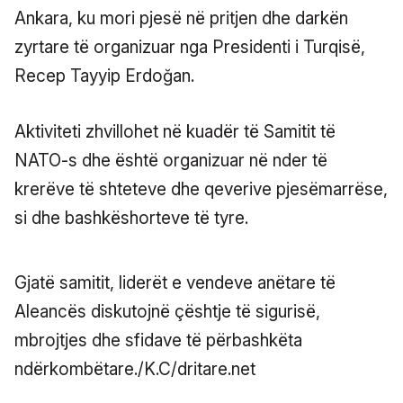
Ankara, ku mori pjesë në pritjen dhe darkën
zyrtare të organizuar nga Presidenti i Turqisë,
Recep Tayyip Erdoğan.
Aktiviteti zhvillohet në kuadër të Samitit të
NATO-s dhe është organizuar në nder të
krerëve të shteteve dhe qeverive pjesëmarrëse,
si dhe bashkëshorteve të tyre.
Gjatë samitit, liderët e vendeve anëtare të
Aleancës diskutojnë çështje të sigurisë,
mbrojtjes dhe sfidave të përbashkëta
ndërkombëtare./K.C/dritare.net