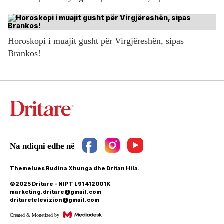
Horoskopi i muajit gusht për Virgjëreshën, sipas
Brankos!
Themelues Rudina Xhunga dhe Dritan Hila.
©2025 Dritare - NIPT L91412001K
marketing.dritare@gmail.com
dritaretelevizion@gmail.com
Created & Monetized by