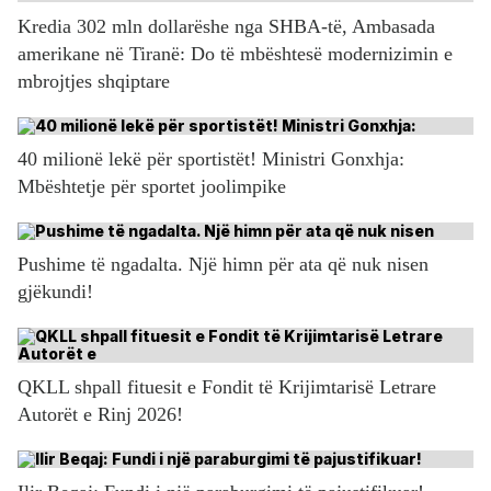
Kredia 302 mln dollarëshe nga SHBA-të, Ambasada
amerikane në Tiranë: Do të mbështesë modernizimin e
mbrojtjes shqiptare
40 milionë lekë për sportistët! Ministri Gonxhja:
Mbështetje për sportet joolimpike
Pushime të ngadalta. Një himn për ata që nuk nisen
gjëkundi!
QKLL shpall fituesit e Fondit të Krijimtarisë Letrare
Autorët e Rinj 2026!