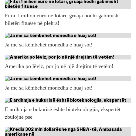
Fitoi 1 milion euro në lotari, gruaja hodhi gabimisht
biletën fituese në plehra!
Ja me sa këmbehet monedha e huaj sot!
Amerika po lëviz, por jo në një drejtim të vetëm!
Ja me sa këmbehet monedha e huaj sot!
E ardhmja e bukurisë është bioteknologjia, ekspertët
zbulojnë pse