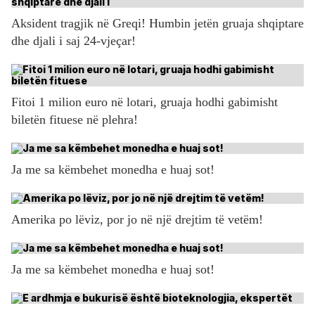
Aksident tragjik në Greqi! Humbin jetën gruaja shqiptare
dhe djali i saj 24-vjeçar!
Fitoi 1 milion euro në lotari, gruaja hodhi gabimisht
biletën fituese në plehra!
Ja me sa këmbehet monedha e huaj sot!
Amerika po lëviz, por jo në një drejtim të vetëm!
Ja me sa këmbehet monedha e huaj sot!