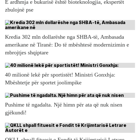
E ardhmja e bukurisë është bioteknologjia, ekspertët
zbulojnë pse
Kredia 302 mln dollarëshe nga SHBA-të, Ambasada
amerikane në Tiranë: Do të mbështesë modernizimin e
mbrojtjes shqiptare
40 milionë lekë për sportistët! Ministri Gonxhja:
Mbështetje për sportet joolimpike
Pushime të ngadalta. Një himn për ata që nuk nisen
gjëkundi!
QKLL shpall fituesit e Fondit të Krijimtarisë Letrare