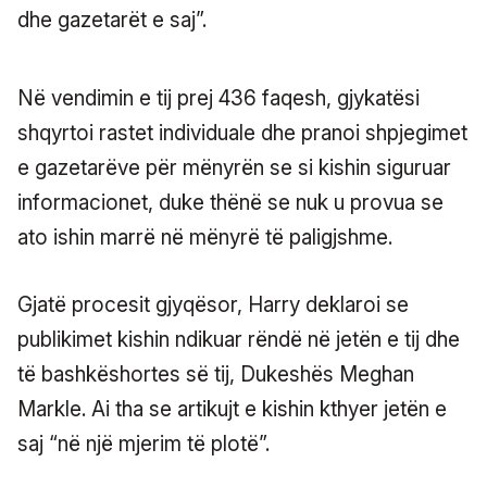
dhe gazetarët e saj”.
Në vendimin e tij prej 436 faqesh, gjykatësi
shqyrtoi rastet individuale dhe pranoi shpjegimet
e gazetarëve për mënyrën se si kishin siguruar
informacionet, duke thënë se nuk u provua se
ato ishin marrë në mënyrë të paligjshme.
Gjatë procesit gjyqësor, Harry deklaroi se
publikimet kishin ndikuar rëndë në jetën e tij dhe
të bashkëshortes së tij, Dukeshës Meghan
Markle. Ai tha se artikujt e kishin kthyer jetën e
saj “në një mjerim të plotë”.