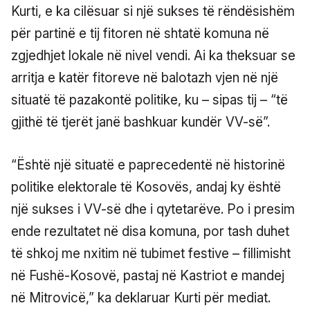
Kurti, e ka cilësuar si një sukses të rëndësishëm
për partinë e tij fitoren në shtatë komuna në
zgjedhjet lokale në nivel vendi. Ai ka theksuar se
arritja e katër fitoreve në balotazh vjen në një
situatë të pazakontë politike, ku – sipas tij – “të
gjithë të tjerët janë bashkuar kundër VV-së”.
“Është një situatë e paprecedentë në historinë
politike elektorale të Kosovës, andaj ky është
një sukses i VV-së dhe i qytetarëve. Po i presim
ende rezultatet në disa komuna, por tash duhet
të shkoj me nxitim në tubimet festive – fillimisht
në Fushë-Kosovë, pastaj në Kastriot e mandej
në Mitrovicë,” ka deklaruar Kurti për mediat.