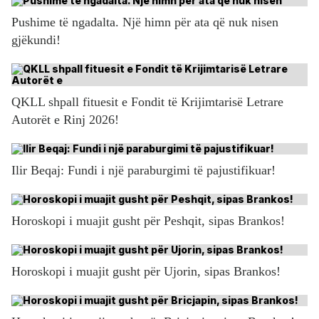
Pushime të ngadalta. Një himn për ata që nuk nisen
gjëkundi!
QKLL shpall fituesit e Fondit të Krijimtarisë Letrare
Autorët e Rinj 2026!
Ilir Beqaj: Fundi i një paraburgimi të pajustifikuar!
Horoskopi i muajit gusht për Peshqit, sipas Brankos!
Horoskopi i muajit gusht për Ujorin, sipas Brankos!