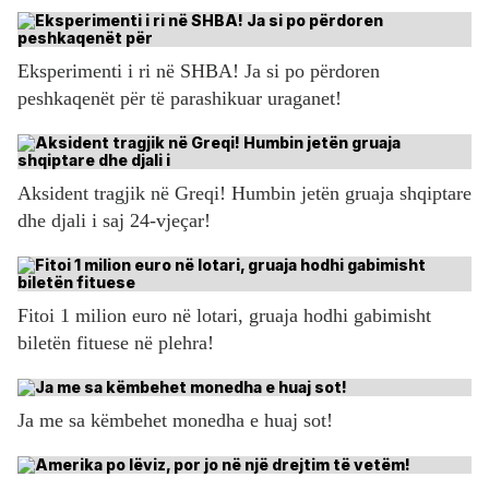
Eksperimenti i ri në SHBA! Ja si po përdoren
peshkaqenët për të parashikuar uraganet!
Aksident tragjik në Greqi! Humbin jetën gruaja shqiptare
dhe djali i saj 24-vjeçar!
Fitoi 1 milion euro në lotari, gruaja hodhi gabimisht
biletën fituese në plehra!
Ja me sa këmbehet monedha e huaj sot!