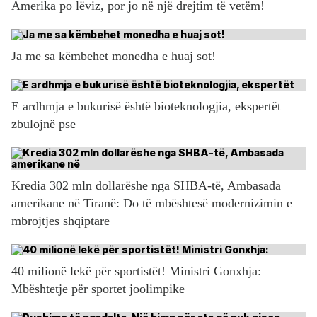
Amerika po lëviz, por jo në një drejtim të vetëm!
Ja me sa këmbehet monedha e huaj sot!
E ardhmja e bukurisë është bioteknologjia, ekspertët
zbulojnë pse
Kredia 302 mln dollarëshe nga SHBA-të, Ambasada
amerikane në Tiranë: Do të mbështesë modernizimin e
mbrojtjes shqiptare
40 milionë lekë për sportistët! Ministri Gonxhja:
Mbështetje për sportet joolimpike