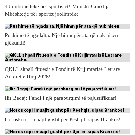
40 milionë lekë për sportistët! Ministri Gonxhja:
Mbështetje për sportet joolimpike
Pushime të ngadalta. Një himn për ata që nuk nisen
gjëkundi!
QKLL shpall fituesit e Fondit të Krijimtarisë Letrare
Autorët e Rinj 2026!
Ilir Beqaj: Fundi i një paraburgimi të pajustifikuar!
Horoskopi i muajit gusht për Peshqit, sipas Brankos!