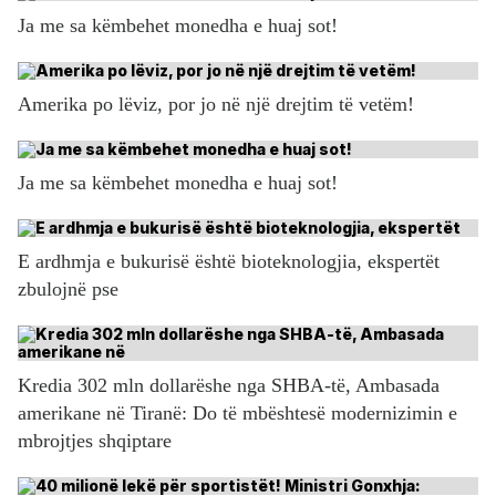
Ja me sa këmbehet monedha e huaj sot!
Amerika po lëviz, por jo në një drejtim të vetëm!
Ja me sa këmbehet monedha e huaj sot!
E ardhmja e bukurisë është bioteknologjia, ekspertët
zbulojnë pse
Kredia 302 mln dollarëshe nga SHBA-të, Ambasada
amerikane në Tiranë: Do të mbështesë modernizimin e
mbrojtjes shqiptare