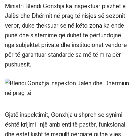
Ministri Blendi Gonxhja ka inspektuar plazhet e
Jalës dhe Dhërmit në prag të nisjes së sezonit
veror, duke theksuar se në këto zona ka ende
punë dhe sistemime që duhet të përfundojnë
nga subjektet private dhe institucionet vendore
për të garantuar standarde sa më të mira për
pushuesit.
Gjatë inspektimit, Gonxhja u shpreh se synimi
është krijimi i një ambienti të pastër, funksional
dhe estetikisht të rregullt përgjatë gjithë vijës