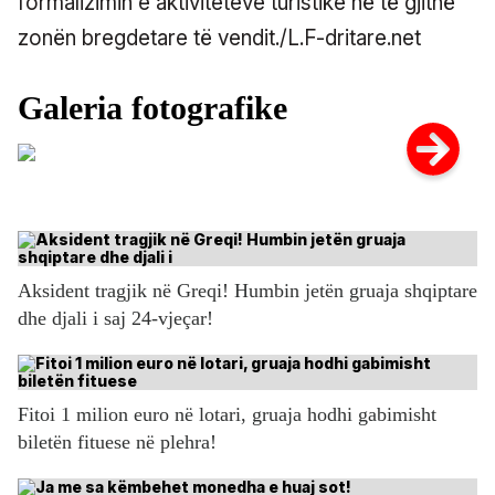
formalizimin e aktiviteteve turistike në të gjithë
zonën bregdetare të vendit./L.F-dritare.net
Aksident tragjik në Greqi! Humbin jetën gruaja shqiptare
dhe djali i saj 24-vjeçar!
Fitoi 1 milion euro në lotari, gruaja hodhi gabimisht
biletën fituese në plehra!