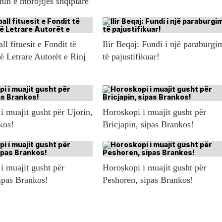
in e mbrojtjes shqiptare
l fituesit e Fondit të
Ilir Beqaj: Fundi i një paraburgi
ë Letrare Autorët e Rinj
të pajustifikuar!
i muajit gusht për Ujorin,
Horoskopi i muajit gusht për
kos!
Bricjapin, sipas Brankos!
i muajit gusht për
Horoskopi i muajit gusht për
ipas Brankos!
Peshoren, sipas Brankos!