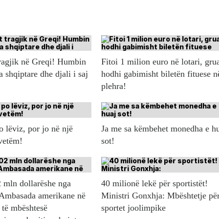
ragjik në Greqi! Humbin
Fitoi 1 milion euro në lotari, gru
a shqiptare dhe djali i saj
hodhi gabimisht biletën fituese n
plehra!
 lëviz, por jo në një
Ja me sa këmbehet monedha e h
 vetëm!
sot!
 mln dollarëshe nga
40 milionë lekë për sportistët!
Ambasada amerikane në
Ministri Gonxhja: Mbështetje pë
 të mbështesë
sportet joolimpike