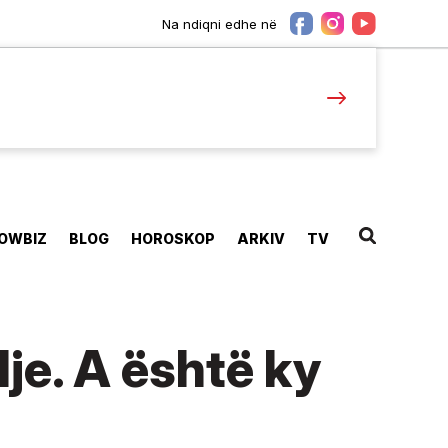
Na ndiqni edhe në
OWBIZ
BLOG
HOROSKOP
ARKIV
TV
lje. A është ky