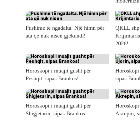
modernizim
Pushime të ngadalta. Një himn për
QKLL shpal
ata që nuk nisen gjëkundi!
Krijimtaris
2026!
Horoskopi i muajit gusht për
Horoskopi 
Peshqit, sipas Brankos!
sipas Bran
Horoskopi i muajit gusht për
Horoskopi 
Shigjetarin, sipas Brankos!
Akrepin, s