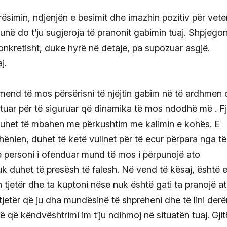
lerësimin, ndjenjën e besimit dhe imazhin pozitiv për vete
në do t’ju sugjeroja të pranonit gabimin tuaj. Shpjegon
nkretisht, duke hyrë në detaje, pa supozuar asgjë.
j.
mend të mos përsërisni të njëjtin gabim në të ardhmen
tuar për të siguruar që dinamika të mos ndodhë më . Fj
duhet të mbahen me përkushtim me kalimin e kohës. E
ënien, duhet të ketë vullnet për të ecur përpara nga të
e personi i ofenduar mund të mos i përpunojë ato
uk duhet të presësh të falesh. Në vend të kësaj, është 
tjetër dhe ta kuptoni nëse nuk është gati ta pranojë at
tjetër që ju dha mundësinë të shpreheni dhe të lini derë
që këndvështrimi im t’ju ndihmoj në situatën tuaj. Gji