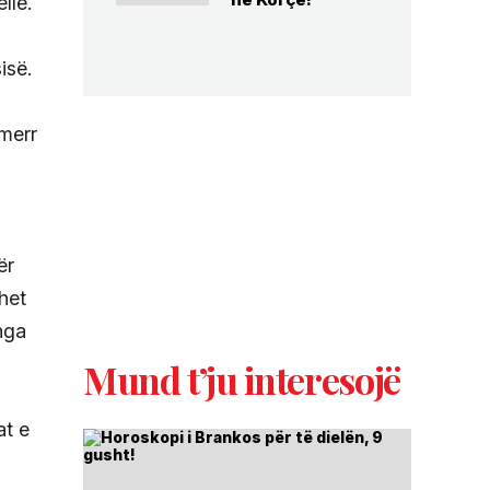
llë.
isë.
 merr
ër
het
nga
Mund t’ju interesojë
at e