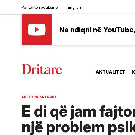
Kontakto redaksinë
English
Na ndiqni në YouTube, 
AKTUALITET
K
LETËR PSIKOLOGES
E di që jam fajto
një problem psik