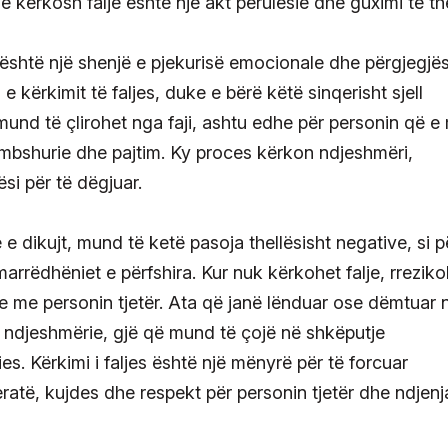
ë kërkosh falje është një akt përulësie dhe guximi të the
 është një shenjë e pjekurisë emocionale dhe përgjegjës
 kërkimit të faljes, duke e bërë këtë sinqerisht sjell
i mund të çlirohet nga faji, ashtu edhe për personin që e
dhembshurie dhe pajtim. Ky proces kërkon ndjeshmëri,
ësi për të dëgjuar.
e dikujt, mund të ketë pasoja thellësisht negative, si p
rrëdhëniet e përfshira. Kur nuk kërkohet falje, rreziko
e me personin tjetër. Ata që janë lënduar ose dëmtuar 
 ndjeshmërie, gjë që mund të çojë në shkëputje
. Kërkimi i faljes është një mënyrë për të forcuar
eratë, kujdes dhe respekt për personin tjetër dhe ndjenj