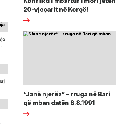
Konflikti i mbartur i mori jetën
20-vjeçarit në Korçë!
aja
ë
uaj
“Janë njerëz” – rruga në Bari
që mban datën 8.8.1991
r