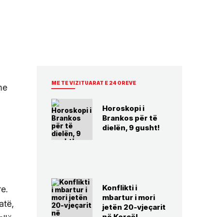
ME TE VIZITUARAT E 24 OREVE
me
Horoskopi i
Brankos për të
dielën, 9 gusht!
Konflikti i
e.
mbartur i mori
atë,
jetën 20-vjeçarit
në Korçë!