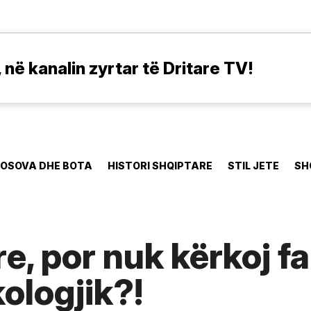
në kanalin zyrtar të Dritare TV!
OSOVA DHE BOTA
HISTORI SHQIPTARE
STIL JETE
SH
re, por nuk kërkoj fa
ologjik?!