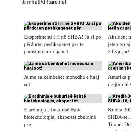
të mirat!/dritare.net
Eksperimenti i ri në SHBA! Ja si po
Aksident t
përdoren peshkaqenët për të
jetën gruaj
parashikuar uraganet!
24-vjeçar!
Ja me sa këmbehet monedha e huaj
Amerika po
sot!
drejtim të
E ardhmja e bukurisë është
Kredia 302
bioteknologjia, ekspertët zbulojnë
SHBA-të, 
pse
Tiranë: Do