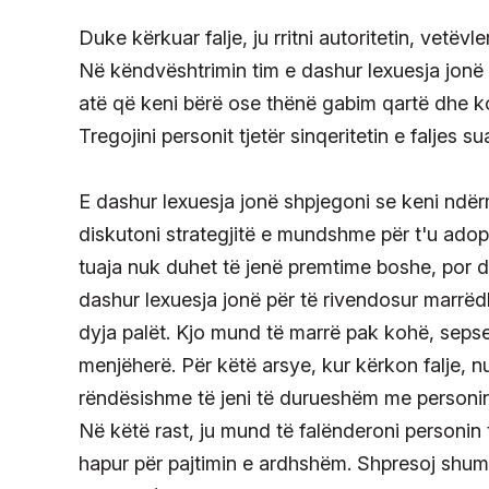
Duke kërkuar falje, ju rritni autoritetin, vetëv
Në këndvështrimin tim e dashur lexuesja jonë u
atë që keni bërë ose thënë gabim qartë dhe ko
Tregojini personit tjetër sinqeritetin e faljes sua
E dashur lexuesja jonë shpjegoni se keni ndër
diskutoni strategjitë e mundshme për t'u adop
tuaja nuk duhet të jenë premtime boshe, por 
dashur lexuesja jonë për të rivendosur marrëdh
dyja palët. Kjo mund të marrë pak kohë, seps
menjëherë. Për këtë arsye, kur kërkon falje, n
rëndësishme të jeni të durueshëm me personin 
Në këtë rast, ju mund të falënderoni personin 
hapur për pajtimin e ardhshëm. Shpresoj shumë 