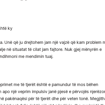
ila. Unë që ju drejtohem jam një vajzë që kam problem 
alje në situatat të cilat jam fajtore. Nuk gjej mënyrën e
ndihmoni me mendimin tuaj.
eprimet me të tjerët është e pamundur të mos bëhen
m apo një veprim impulsiv janë pjesë e përvojës njerëzor
ë pakënaqësi për të tjerët dhe për veten tonë. Megjith