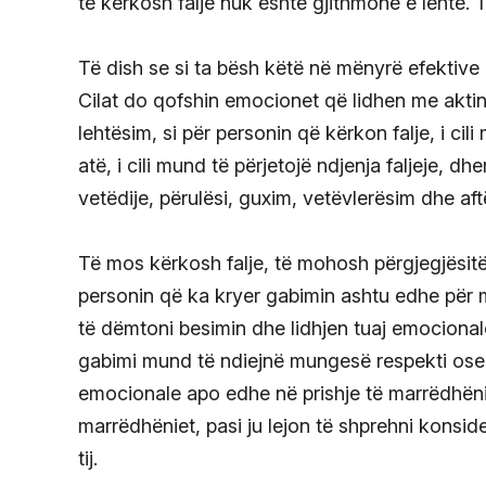
të kërkosh falje nuk është gjithmonë e lehtë. T
Të dish se si ta bësh këtë në mënyrë efektive
Cilat do qofshin emocionet që lidhen me aktin e
lehtësim, si për personin që kërkon falje, i cil
atë, i cili mund të përjetojë ndjenja faljeje, 
vetëdije, përulësi, guxim, vetëvlerësim dhe aft
Të mos kërkosh falje, të mohosh përgjegjësitë 
personin që ka kryer gabimin ashtu edhe për ma
të dëmtoni besimin dhe lidhjen tuaj emocional
gabimi mund të ndiejnë mungesë respekti ose
emocionale apo edhe në prishje të marrëdhënies
marrëdhëniet, pasi ju lejon të shprehni konsid
tij.