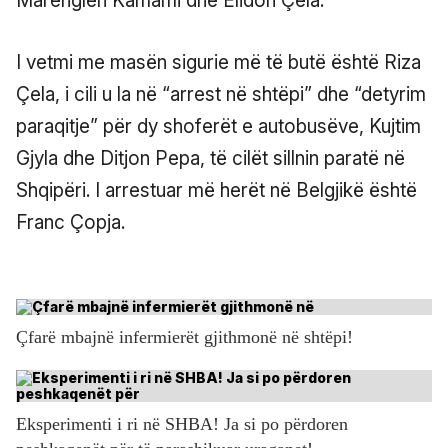
Marenglen Kamami dhe Elidon Çela.
I vetmi me masën sigurie më të butë është Riza
Çela, i cili u la në “arrest në shtëpi” dhe “detyrim
paraqitje” për dy shoferët e autobusëve, Kujtim
Gjyla dhe Ditjon Pepa, të cilët sillnin paratë në
Shqipëri. I arrestuar më herët në Belgjikë është
Franc Çopja.
Çfarë mbajnë infermierët gjithmonë në shtëpi!
Eksperimenti i ri në SHBA! Ja si po përdoren