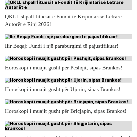
QKLL shpall fituesit e Fondit të Krijimtarisë Letrare
Autorët e Rinj 2026!
Ilir Beqaj: Fundi i një paraburgimi të pajustifikuar!
Horoskopi i muajit gusht për Peshqit, sipas Brankos!
Horoskopi i muajit gusht për Ujorin, sipas Brankos!
Horoskopi i muajit gusht për Bricjapin, sipas Brankos!