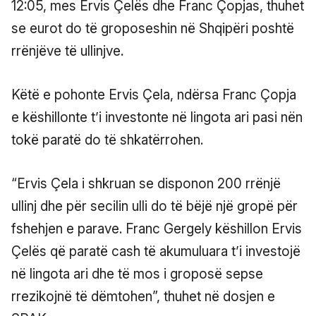
12:05, mes Ervis Çelës dhe Franc Çopjas, thuhet
se eurot do të groposeshin në Shqipëri poshtë
rrënjëve të ullinjve.
Këtë e pohonte Ervis Çela, ndërsa Franc Çopja
e këshillonte t’i investonte në lingota ari pasi nën
tokë paratë do të shkatërrohen.
“Ervis Çela i shkruan se disponon 200 rrënjë
ullinj dhe për secilin ulli do të bëjë një gropë për
fshehjen e parave. Franc Gergely këshillon Ervis
Çelës që paratë cash të akumuluara t’i investojë
në lingota ari dhe të mos i groposë sepse
rrezikojnë të dëmtohen”, thuhet në dosjen e