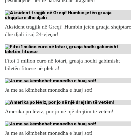
peshkaqenët për të parashikuar uraganet!
Aksident tragjik në Greqi! Humbin jetën gruaja shqiptare
dhe djali i saj 24-vjeçar!
Fitoi 1 milion euro në lotari, gruaja hodhi gabimisht
biletën fituese në plehra!
Ja me sa këmbehet monedha e huaj sot!
Amerika po lëviz, por jo në një drejtim të vetëm!
Ja me sa këmbehet monedha e huaj sot!