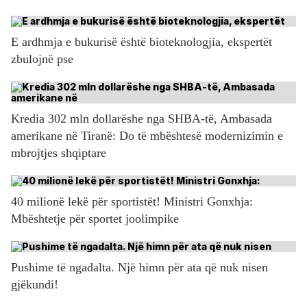
E ardhmja e bukurisë është bioteknologjia, ekspertët
zbulojnë pse
Kredia 302 mln dollarëshe nga SHBA-të, Ambasada
amerikane në Tiranë: Do të mbështesë modernizimin e
mbrojtjes shqiptare
40 milionë lekë për sportistët! Ministri Gonxhja:
Mbështetje për sportet joolimpike
Pushime të ngadalta. Një himn për ata që nuk nisen
gjëkundi!