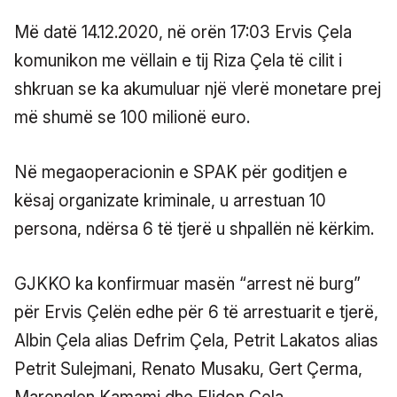
Më datë 14.12.2020, në orën 17:03 Ervis Çela
komunikon me vëllain e tij Riza Çela të cilit i
shkruan se ka akumuluar një vlerë monetare prej
më shumë se 100 milionë euro.
Në megaoperacionin e SPAK për goditjen e
kësaj organizate kriminale, u arrestuan 10
persona, ndërsa 6 të tjerë u shpallën në kërkim.
GJKKO ka konfirmuar masën “arrest në burg”
për Ervis Çelën edhe për 6 të arrestuarit e tjerë,
Albin Çela alias Defrim Çela, Petrit Lakatos alias
Petrit Sulejmani, Renato Musaku, Gert Çerma,