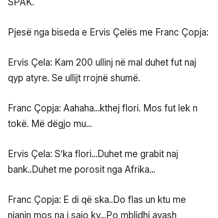
SPAK.
Pjesë nga biseda e Ervis Çelës me Franc Çopja:
Ervis Çela: Kam 200 ullinj në mal duhet fut naj
qyp atyre. Se ullijt rrojnë shumë.
Franc Çopja: Aahaha...kthej flori. Mos fut lek n
tokë. Më dëgjo mu...
Ervis Çela: S’ka flori...Duhet me grabit naj
bank..Duhet me porosit nga Afrika...
Franc Çopja: E di që ska..Do flas un ktu me
njanin mos na i sajo ky...Po mblidhi avash