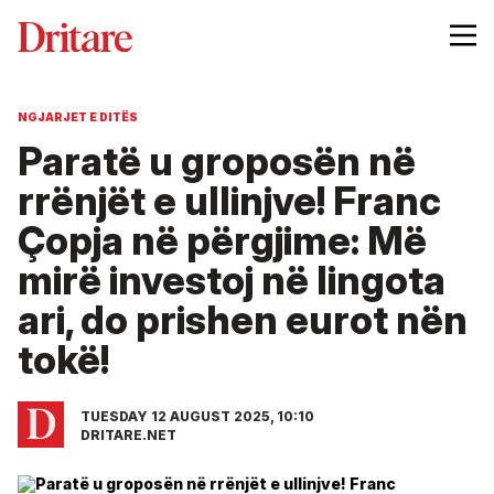
NGJARJET E DITËS
Paratë u groposën në
rrënjët e ullinjve! Franc
Çopja në përgjime: Më
mirë investoj në lingota
ari, do prishen eurot nën
tokë!
TUESDAY 12 AUGUST 2025, 10:10
DRITARE.NET