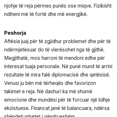
njohje të reja përmes punës ose miqve. Fizikisht
ndiheni më të fortë dhe më energjikë.
Peshorja
Aftësia juaj për të zgjidhur problemet dhe për të
ndërmjetësuar do të vlerësohet nga të gjithë.
Megjithatë, mos harroni të mendoni edhe për
interesat tuaja personale. Në punë mund të arrini
rezultate të mira falë diplomacisë dhe qetësisë.
Venusi ju bën më tërheqës dhe favorizon
takimet e reja. Në dashuri ka më shumë
emocione dhe mundësi për të forcuar një lidhje
ekzistuese. Financat janë të balancuara, ndërsa
shëndeti mbetet i qëndrueshëm.