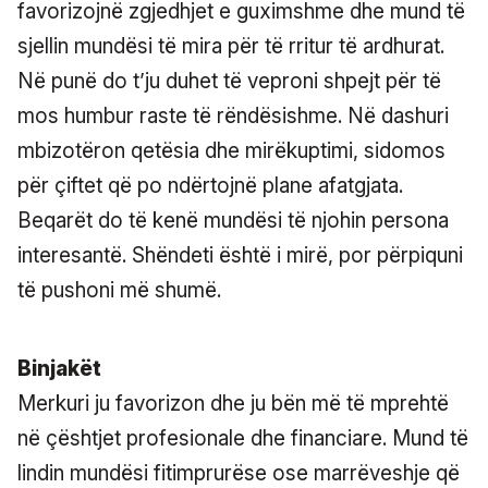
favorizojnë zgjedhjet e guximshme dhe mund të
sjellin mundësi të mira për të rritur të ardhurat.
Në punë do t’ju duhet të veproni shpejt për të
mos humbur raste të rëndësishme. Në dashuri
mbizotëron qetësia dhe mirëkuptimi, sidomos
për çiftet që po ndërtojnë plane afatgjata.
Beqarët do të kenë mundësi të njohin persona
interesantë. Shëndeti është i mirë, por përpiquni
të pushoni më shumë.
Binjakët
Merkuri ju favorizon dhe ju bën më të mprehtë
në çështjet profesionale dhe financiare. Mund të
lindin mundësi fitimprurëse ose marrëveshje që