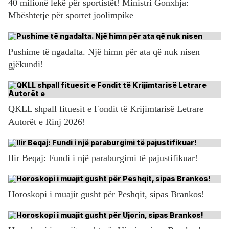
40 milionë lekë për sportistët! Ministri Gonxhja:
Mbështetje për sportet joolimpike
Pushime të ngadalta. Një himn për ata që nuk nisen
gjëkundi!
QKLL shpall fituesit e Fondit të Krijimtarisë Letrare
Autorët e Rinj 2026!
Ilir Beqaj: Fundi i një paraburgimi të pajustifikuar!
Horoskopi i muajit gusht për Peshqit, sipas Brankos!