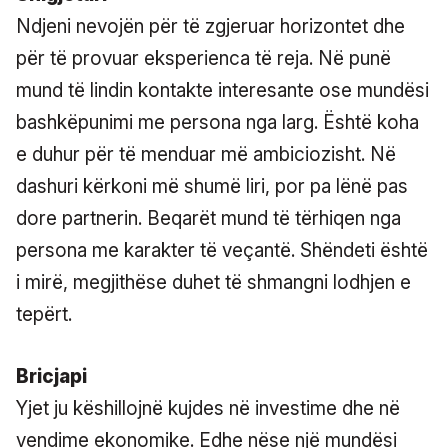
Ndjeni nevojën për të zgjeruar horizontet dhe
për të provuar eksperienca të reja. Në punë
mund të lindin kontakte interesante ose mundësi
bashkëpunimi me persona nga larg. Është koha
e duhur për të menduar më ambiciozisht. Në
dashuri kërkoni më shumë liri, por pa lënë pas
dore partnerin. Beqarët mund të tërhiqen nga
persona me karakter të veçantë. Shëndeti është
i mirë, megjithëse duhet të shmangni lodhjen e
tepërt.
Bricjapi
Yjet ju këshillojnë kujdes në investime dhe në
vendime ekonomike. Edhe nëse një mundësi