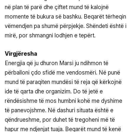
në plan të parë dhe çiftet mund të kalojnë
momente të bukura së bashku. Beqarët tërheqin
vëmendjen pa shumë përpjekje. Shëndeti është i
mirë, por shmangni lodhjen e tepërt.
Virgjëresha
Energjia që ju dhuron Marsi ju ndihmon të
përballoni çdo sfidë me vendosmëri. Në punë
mund të paraqiten mundësi të reja që kërkojnë
ide të qarta dhe organizim. Do të jetë e
rëndësishme të mos humbni kohë me dyshime
të panevojshme. Në dashuri situata është e
qëndrueshme, por duhet të tregoheni më të
hapur me ndjenjat tuaja. Beqarët mund të kenë