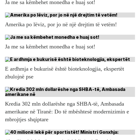
Ja me sa këmbehet monedha e huaj sot!
Amerika po lëviz, por jo në një drejtim të vetëm!
Ja me sa këmbehet monedha e huaj sot!
E ardhmja e bukurisë është bioteknologjia, ekspertët
zbulojnë pse
Kredia 302 mln dollarëshe nga SHBA-të, Ambasada
amerikane në Tiranë: Do të mbështesë modernizimin e
mbrojtjes shqiptare