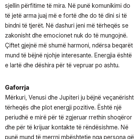
sjellin përfitime të mira. Në punë komunikimi do
të jetë arma juaj më e fortë dhe do të dini si të
bindni të tjerët. Në dashuri jeni më tërheqës se
zakonisht dhe emocionet nuk do të mungojnë.
Çiftet gjejnë më shumë harmoni, ndërsa beqarët
mund të bëjnë njohje interesante. Energjia është
e lartë dhe dëshira për të vepruar po ashtu.
Gaforrja
Mërkuri, Venusi dhe Jupiteri ju bëjnë veçanërisht
tërheqës dhe plot energji pozitive. Është një
periudhë e mirë për të zgjeruar rrethin shoqëror
dhe për të krijuar kontakte të rëndësishme. Në
punë mund të merrni mbështetje nga persona që