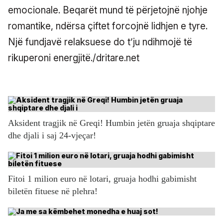
emocionale. Beqarët mund të përjetojnë njohje
romantike, ndërsa çiftet forcojnë lidhjen e tyre.
Një fundjavë relaksuese do t’ju ndihmojë të
rikuperoni energjitë./dritare.net
Aksident tragjik në Greqi! Humbin jetën gruaja shqiptare
dhe djali i saj 24-vjeçar!
Fitoi 1 milion euro në lotari, gruaja hodhi gabimisht
biletën fituese në plehra!