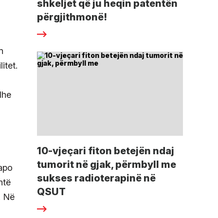
shkeljet që ju heqin patentën
përgjithmonë!
n
itet.
dhe
10-vjeçari fiton betejën ndaj
tumorit në gjak, përmbyll me
 apo
sukses radioterapinë në
htë
QSUT
. Në