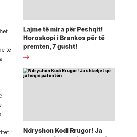
Lajme të mira për Peshqit!
uhet
Horoskopi i Brankos për të
premten, 7 gusht!
me të
a
ë
ë
ë
Ndryshon Kodi Rrugor! Ja
tet.