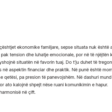
 çështjet ekonomike familjare, sepse situata nuk është 
në pak tension dhe luhatje emocionale, por në të njëjtën
hojnë situatën në favorin tuaj. Do t’ju duhet të tregon
 në aspektin financiar dhe praktik. Në punë është mom
me qetësi, pa presion të panevojshëm. Në dashuri mund
or ato kalojnë shpejt nëse ruani komunikimin e hapur.
harmonisë në çift.