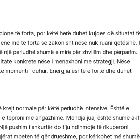
ione të forta, por këtë herë duhet kujdes që situatat t
ë jenë më të forta se zakonisht nëse nuk ruani qetësinë.
ë një periudhë shumë e mirë për zhvillim dhe përparim.
ultate konkrete nëse i menaxhoni me strategji. Nëse
htë momenti i duhur. Energjia është e fortë dhe duhet
 krejt normale për këtë periudhë intensive. Është e
 e teproni me angazhime. Mendja juaj është shumë akt
Një pushim i shkurtër do t’ju ndihmojë të rikuperoni
ri gjërat mbeten të qëndrueshme, por kërkohet më shumë