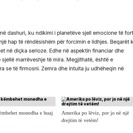
në dashuri, ku ndikimi i planetëve sjell emocione të for
 një hap të rëndësishëm për forcimin e lidhjes. Beqarët 
et në diçka serioze. Edhe në aspektin financiar dhe
 sjellë marrëveshje të mira. Megjithatë, është e
a se të firmosni. Zemra dhe intuita ju udhëheqin në
këmbehet monedha e huaj
Amerika po lëviz, por jo në një
drejtim të vetëm!