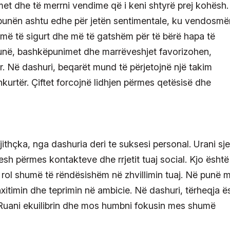
et dhe të merrni vendime që i keni shtyrë prej kohësh.
punën ashtu edhe për jetën sentimentale, ku vendosmë
ni më të sigurt dhe më të gatshëm për të bërë hapa të
 punë, bashkëpunimet dhe marrëveshjet favorizohen,
r. Në dashuri, beqarët mund të përjetojnë një takim
shkurtër. Çiftet forcojnë lidhjen përmes qetësisë dhe
jithçka, nga dashuria deri te suksesi personal. Urani sje
esh përmes kontakteve dhe rrjetit tuaj social. Kjo është
 rol shumë të rëndësishëm në zhvillimin tuaj. Në punë 
xitimin dhe teprimin në ambicie. Në dashuri, tërheqja ë
e. Ruani ekuilibrin dhe mos humbni fokusin mes shumë