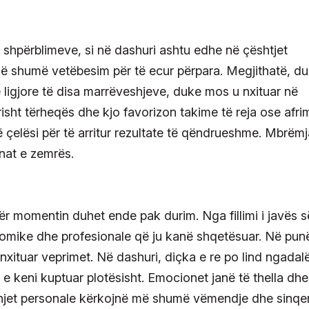
shpërblimeve, si në dashuri ashtu edhe në çështjet
 më shumë vetëbesim për të ecur përpara. Megjithatë, d
 ligjore të disa marrëveshjeve, duke mos u nxituar në
isht tërheqës dhe kjo favorizon takime të reja ose afri
ë çelësi për të arritur rezultate të qëndrueshme. Mbrëmj
nat e zemrës.
ër momentin duhet ende pak durim. Nga fillimi i javës s
onomike dhe profesionale që ju kanë shqetësuar. Në pun
ë nxituar veprimet. Në dashuri, diçka e re po lind ngadal
e keni kuptuar plotësisht. Emocionet janë të thella dhe
dhjet personale kërkojnë më shumë vëmendje dhe sinqeri