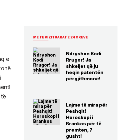
ME TE VIZITUARAT E 24 OREVE
Ndryshon Kodi
aq e
Rrugor! Ja
shkeljet që ju
 kohë
heqin patentën
i
përgjithmonë!
enti
 të
Lajme të mira për
Peshqit!
Horoskopi i
Brankos për të
premten, 7
gusht!