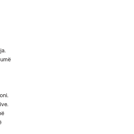
ja.
shumë
oni.
ive.
në
ë