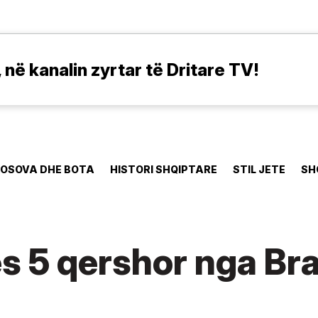
në kanalin zyrtar të Dritare TV!
OSOVA DHE BOTA
HISTORI SHQIPTARE
STIL JETE
SH
ës 5 qershor nga Br