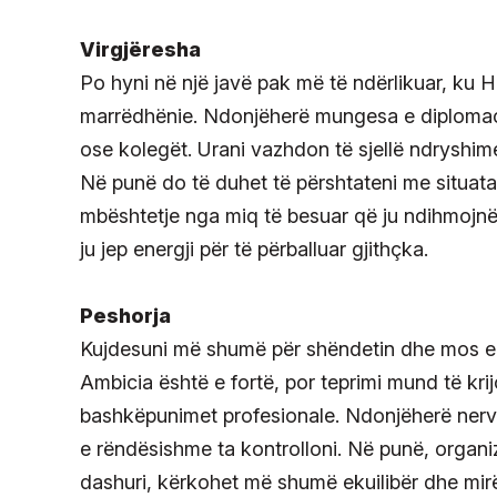
Virgjëresha
Po hyni në një javë pak më të ndërlikuar, ku 
marrëdhënie. Ndonjëherë mungesa e diplomaci
ose kolegët. Urani vazhdon të sjellë ndryshime 
Në punë do të duhet të përshtateni me situata 
mbështetje nga miq të besuar që ju ndihmojnë
ju jep energji për të përballuar gjithçka.
Peshorja
Kujdesuni më shumë për shëndetin dhe mos e 
Ambicia është e fortë, por teprimi mund të kr
bashkëpunimet profesionale. Ndonjëherë nervo
e rëndësishme ta kontrolloni. Në punë, organiz
dashuri, kërkohet më shumë ekuilibër dhe mir