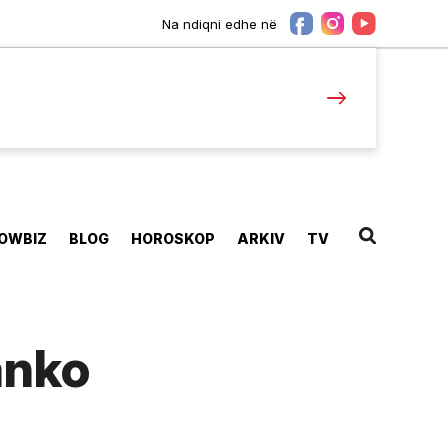
Na ndiqni edhe në
OWBIZ
BLOG
HOROSKOP
ARKIV
TV
anko