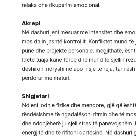
relaks dhe rikuperim emocional.
Akrepi
Në dashuri jeni mësuar me intensitet dhe emoc
mos dalin jashtë kontrollit. Konfliktet mund t
punë dhe projekte personale, megjithatë, ësht
Idetë tuaja kanë forcë dhe mund të sjellin rez
dëshironi ndryshime apo nisje të reja, tani ës
përdorur me maturi.
Shigjetari
Ndjeni lodhje fizike dhe mendore, gjë që është
rëndësishme të ngadalësoni ritmin dhe të mos
dhe ndonjëherë ju sjell stres të panevojshëm. 
energjitë dhe të rifitoni qartësinë. Në dashu