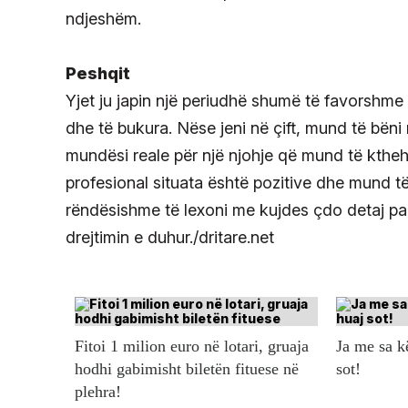
ndjeshëm.
Peshqit
Yjet ju japin një periudhë shumë të favorshme 
dhe të bukura. Nëse jeni në çift, mund të bëni
mundësi reale për një njohje që mund të ktheh
profesional situata është pozitive dhe mund të
rëndësishme të lexoni me kujdes çdo detaj par
drejtimin e duhur./dritare.net
Fitoi 1 milion euro në lotari, gruaja
Ja me sa 
hodhi gabimisht biletën fituese në
sot!
plehra!