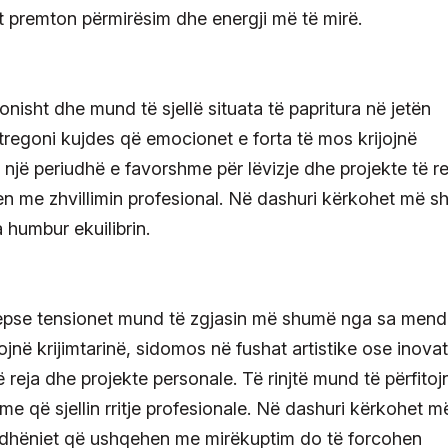
t premton përmirësim dhe energji më të mirë.
nisht dhe mund të sjellë situata të papritura në jetën
ë tregoni kujdes që emocionet e forta të mos krijojnë
jë periudhë e favorshme për lëvizje dhe projekte të re
n me zhvillimin profesional. Në dashuri kërkohet më 
 humbur ekuilibrin.
sepse tensionet mund të zgjasin më shumë nga sa mend
jnë krijimtarinë, sidomos në fushat artistike ose inovat
ë reja dhe projekte personale. Të rinjtë mund të përfitoj
 që sjellin rritje profesionale. Në dashuri kërkohet m
dhëniet që ushqehen me mirëkuptim do të forcohen