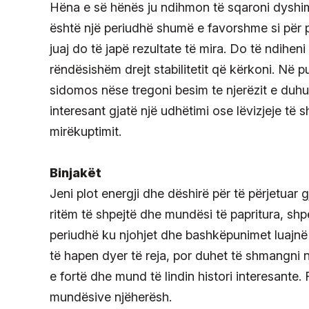
Hëna e së hënës ju ndihmon të sqaroni dyshim
është një periudhë shumë e favorshme si për 
juaj do të japë rezultate të mira. Do të ndihe
rëndësishëm drejt stabilitetit që kërkoni. Në
sidomos nëse tregoni besim te njerëzit e duhu
interesant gjatë një udhëtimi ose lëvizjeje të 
mirëkuptimit.
Binjakët
Jeni plot energji dhe dëshirë për të përjetuar g
ritëm të shpejtë dhe mundësi të papritura, shp
periudhë ku njohjet dhe bashkëpunimet luajnë
të hapen dyer të reja, por duhet të shmangni n
e fortë dhe mund të lindin histori interesant
mundësive njëherësh.