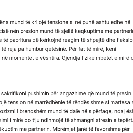
Hëna mund të krijojë tensione si në punë ashtu edhe në
së nën presion mund të sjellë keqkuptime me partneri
të papritura që kërkojnë reagim të shpejtë dhe fleksibil
të reja pa humbur qetësinë. Për fat të mirë, keni
 në momentet e vështira. Gjendja fizike mbetet e mirë 
sakrifikoni pushimin për angazhime që mund të presin.
ijojë tension në marrëdhënie të rëndësishme si martesa
zizmi i brendshëm mund të dalë në sipërfaqe, ndaj ës
imi i mirë do t’ju ndihmojë të shmangni stresin e tepërt
ëkuptim me partnerin. Mbrëmjet janë të favorshme për