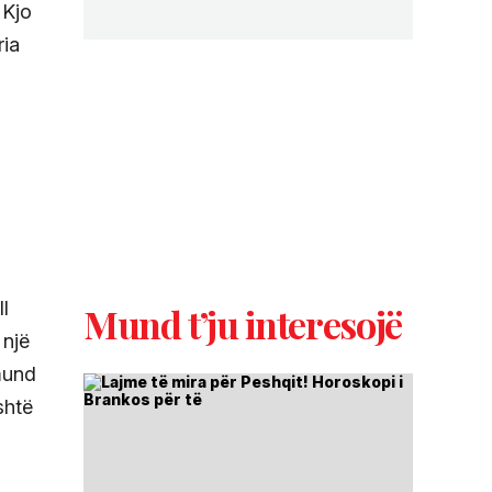
 Kjo
ria
ll
Mund t’ju interesojë
 një
mund
shtë