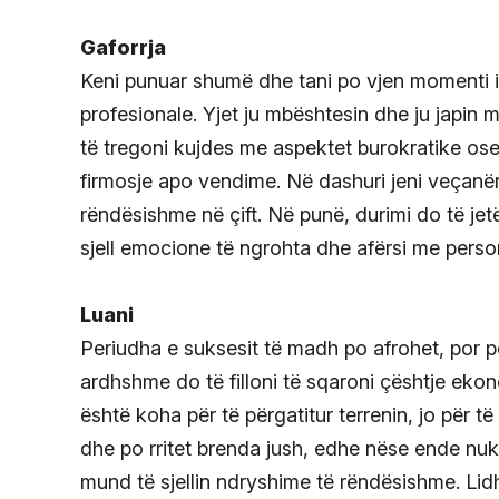
Gaforrja
Keni punuar shumë dhe tani po vjen momenti i 
profesionale. Yjet ju mbështesin dhe ju japin
të tregoni kujdes me aspektet burokratike ose
firmosje apo vendime. Në dashuri jeni veçanër
rëndësishme në çift. Në punë, durimi do të jet
sjell emocione të ngrohta dhe afërsi me perso
Luani
Periudha e suksesit të madh po afrohet, por p
ardhshme do të filloni të sqaroni çështje ek
është koha për të përgatitur terrenin, jo për t
dhe po rritet brenda jush, edhe nëse ende nuk 
mund të sjellin ndryshime të rëndësishme. Li