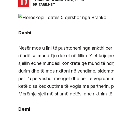
THURSDAY 4 JUNE 2026, 21:09
DRITARE.NET
Dashi
Nesër mos u lini të pushtoheni nga ankthi për
rëndë sa mund t’ju duket në fillim. Yjet krijoj
sjellin edhe mundësi konkrete që mund të ndrys
durim dhe të mos nxitoni në vendime, sidomos
për t’u përveshur mëngët dhe për të vepruar 
ketë disa keqkuptime të vogla me partnerin, p
Mbrëmja sjell më shumë qetësi dhe rikthim të 
Demi