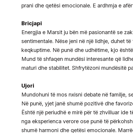
prani dhe qetësi emocionale. E ardhmja e afër
Bricjapi
Energjia e Marsit ju bën më pasionantë se zako
sentimentale. Nëse jeni në një lidhje, duhet t
keqkuptime. Në punë dhe udhëtime, kjo është n
Mund të shfaqen mundësi interesante që lidhe
maturi dhe stabilitet. Shfrytëzoni mundësitë pa
Ujori
Mundohuni të mos nxisni debate në familje, 
Në punë, yjet janë shumë pozitivë dhe favorizo
Është një periudhë e mirë për të zhvilluar ide t
nga eksperienca verore ose punë të përkohshme
shumë harmoni dhe qetësi emocionale. Marrë