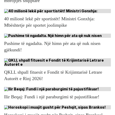
mbrojtjes shqiptare
40 milionë lekë për sportistët! Ministri Gonxhja:
Mbështetje për sportet joolimpike
Pushime të ngadalta. Një himn për ata që nuk nisen
gjëkundi!
QKLL shpall fituesit e Fondit të Krijimtarisë Letrare
Autorët e Rinj 2026!
Ilir Beqaj: Fundi i një paraburgimi të pajustifikuar!
Horoskopi i muajit gusht për Peshqit, sipas Brankos!