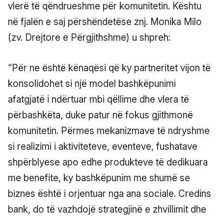
vlerë të qëndrueshme për komunitetin. Kështu
në fjalën e saj përshëndetëse znj. Monika Milo
(zv. Drejtore e Përgjithshme) u shpreh:
“Për ne është kënaqësi që ky partneritet vijon të
konsolidohet si një model bashkëpunimi
afatgjatë i ndërtuar mbi qëllime dhe vlera të
përbashkëta, duke patur në fokus gjithmonë
komunitetin. Përmes mekanizmave të ndryshme
si realizimi i aktiviteteve, eventeve, fushatave
shpërblyese apo edhe produkteve të dedikuara
me benefite, ky bashkëpunim me shumë se
biznes është i orjentuar nga ana sociale. Credins
bank, do të vazhdojë strategjinë e zhvillimit dhe