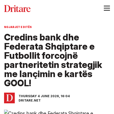
NGJARJET E DITËS
Credins bank dhe
Federata Shqiptare e
Futbollit forcojnë
partneritetin strategjik
me lançimin e kartës
GOOL!
THURSDAY 4 JUNE 2026, 16:04
DRITARE.NET