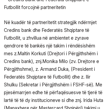
Në kuadër të partneritetit strategjik ndërmjet
Credins bank dhe Federatës Shqiptare të
Futbollit, u zhvillua në ambientet e zyrave
qendrore të bankës një takim i rëndësishëm
mes z.Maltin Korkuti (Drejtori i Përgjithshëm i
Credins bank), znj.Monika Milo (zv. Drejtore e
Përgjithshme), z. Armand Duka, (President i
Federatës Shqiptare të Futbollit) dhe z. Ilir
Shulku (Sekretar i Përgjithshëm i FSHF-së). Me
pjesëmarrjen edhe të përfaqësuesve të tjerë të
lartë të të dy institucioneve si dhe znj. Irida Huta
(Manaxhere për Mastercard Shqipëri) takimi u