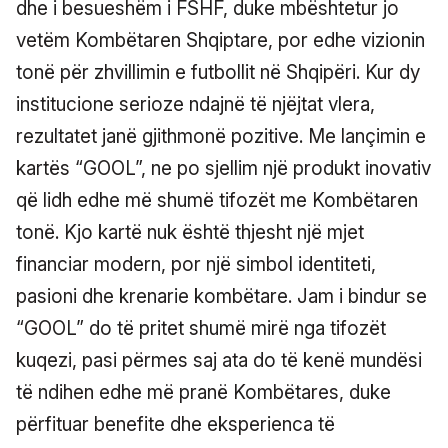
dhe i besueshëm i FSHF, duke mbështetur jo
vetëm Kombëtaren Shqiptare, por edhe vizionin
tonë për zhvillimin e futbollit në Shqipëri. Kur dy
institucione serioze ndajnë të njëjtat vlera,
rezultatet janë gjithmonë pozitive. Me lançimin e
kartës “GOOL”, ne po sjellim një produkt inovativ
që lidh edhe më shumë tifozët me Kombëtaren
tonë. Kjo kartë nuk është thjesht një mjet
financiar modern, por një simbol identiteti,
pasioni dhe krenarie kombëtare. Jam i bindur se
“GOOL” do të pritet shumë mirë nga tifozët
kuqezi, pasi përmes saj ata do të kenë mundësi
të ndihen edhe më pranë Kombëtares, duke
përfituar benefite dhe eksperienca të