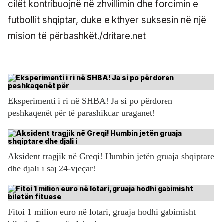
cilët kontribuojnë në zhvillimin dhe forcimin e
futbollit shqiptar, duke e kthyer suksesin në një
mision të përbashkët./dritare.net
Eksperimenti i ri në SHBA! Ja si po përdoren
peshkaqenët për të parashikuar uraganet!
Aksident tragjik në Greqi! Humbin jetën gruaja shqiptare
dhe djali i saj 24-vjeçar!
Fitoi 1 milion euro në lotari, gruaja hodhi gabimisht