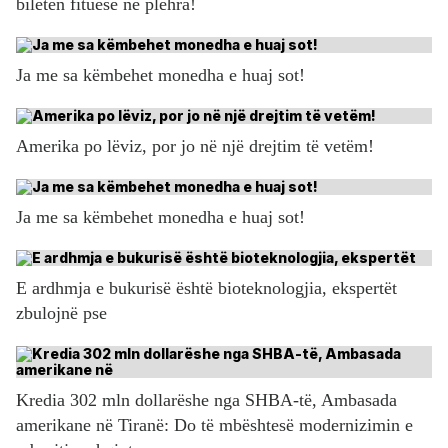
biletën fituese në plehra!
Ja me sa këmbehet monedha e huaj sot!
Amerika po lëviz, por jo në një drejtim të vetëm!
Ja me sa këmbehet monedha e huaj sot!
E ardhmja e bukurisë është bioteknologjia, ekspertët
zbulojnë pse
Kredia 302 mln dollarëshe nga SHBA-të, Ambasada
amerikane në Tiranë: Do të mbështesë modernizimin e