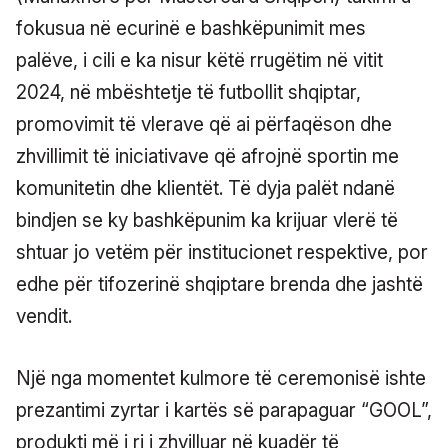
fokusua në ecurinë e bashkëpunimit mes
palëve, i cili e ka nisur këtë rrugëtim në vitit
2024, në mbështetje të futbollit shqiptar,
promovimit të vlerave që ai përfaqëson dhe
zhvillimit të iniciativave që afrojnë sportin me
komunitetin dhe klientët. Të dyja palët ndanë
bindjen se ky bashkëpunim ka krijuar vlerë të
shtuar jo vetëm për institucionet respektive, por
edhe për tifozerinë shqiptare brenda dhe jashtë
vendit.
Një nga momentet kulmore të ceremonisë ishte
prezantimi zyrtar i kartës së parapaguar “GOOL”,
produkti më i ri i zhvilluar në kuadër të