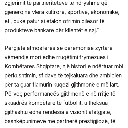
zgjerimit të partneriteteve të ndryshme që
gjenerojnë vlera kultrore, sportive, ekonomike,
etj, duke patur si etalon ofrimin cilësor të
produkteve bankare për klientët e saj.”
Përgjatë atmosferës së ceremonisë zyrtare
vëmendje mori edhe rrugëtimi frymëzues i
Kombëtares Shqiptare, një histori e ndërtuar mbi
përkushtimin, sfidave të tejkaluara dhe ambicien
për ta çuar flamurin kuqezi gjithmonë e më lart.
Përveç performancës gjithmonë e në rritje të
skuadrës kombëtare të futbollit, u theksua
gjithashtu edhe rëndesia e vizionit afatgjatë,
bashkëpunimeve me partnerë prestigjiozë, të