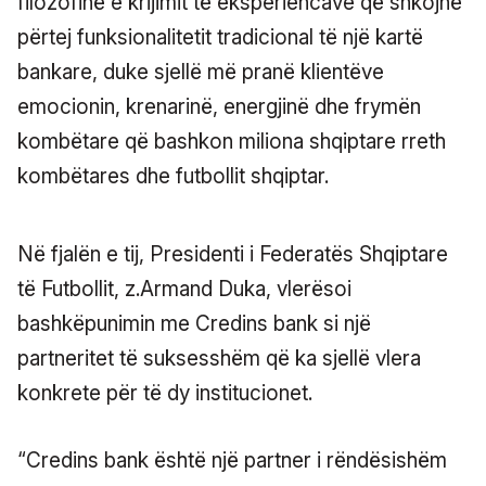
filozofinë e krijimit të eksperiencave që shkojnë
përtej funksionalitetit tradicional të një kartë
bankare, duke sjellë më pranë klientëve
emocionin, krenarinë, energjinë dhe frymën
kombëtare që bashkon miliona shqiptare rreth
kombëtares dhe futbollit shqiptar.
Në fjalën e tij, Presidenti i Federatës Shqiptare
të Futbollit, z.Armand Duka, vlerësoi
bashkëpunimin me Credins bank si një
partneritet të suksesshëm që ka sjellë vlera
konkrete për të dy institucionet.
“Credins bank është një partner i rëndësishëm