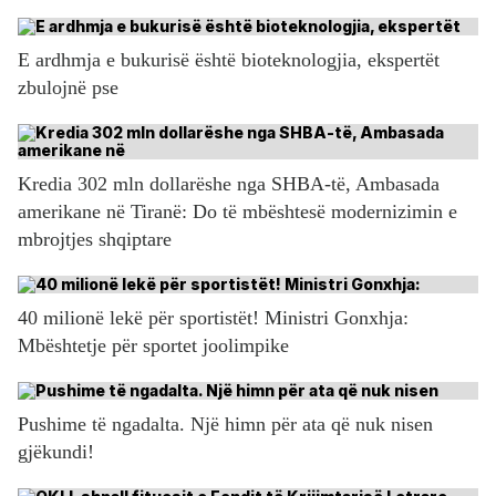
E ardhmja e bukurisë është bioteknologjia, ekspertët
zbulojnë pse
Kredia 302 mln dollarëshe nga SHBA-të, Ambasada
amerikane në Tiranë: Do të mbështesë modernizimin e
mbrojtjes shqiptare
40 milionë lekë për sportistët! Ministri Gonxhja:
Mbështetje për sportet joolimpike
Pushime të ngadalta. Një himn për ata që nuk nisen
gjëkundi!