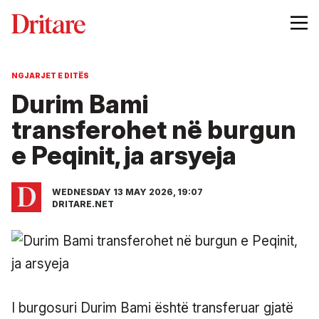
NGJARJET E DITËS
Durim Bami
transferohet në burgun
e Peqinit, ja arsyeja
WEDNESDAY 13 MAY 2026, 19:07
DRITARE.NET
I burgosuri Durim Bami është transferuar gjatë