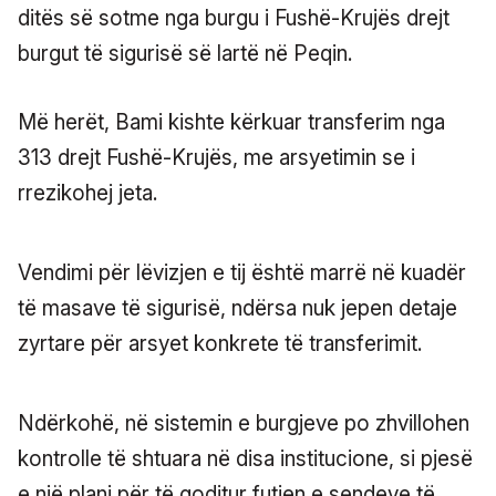
ditës së sotme nga burgu i Fushë-Krujës drejt
burgut të sigurisë së lartë në Peqin.
Më herët, Bami kishte kërkuar transferim nga
313 drejt Fushë-Krujës, me arsyetimin se i
rrezikohej jeta.
Vendimi për lëvizjen e tij është marrë në kuadër
të masave të sigurisë, ndërsa nuk jepen detaje
zyrtare për arsyet konkrete të transferimit.
Ndërkohë, në sistemin e burgjeve po zhvillohen
kontrolle të shtuara në disa institucione, si pjesë
e një plani për të goditur futjen e sendeve të