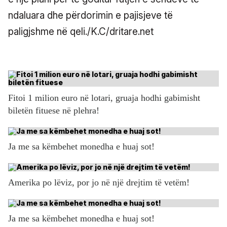
ndaluara dhe përdorimin e pajisjeve të
paligjshme në qeli./K.C/dritare.net
Fitoi 1 milion euro në lotari, gruaja hodhi gabimisht
biletën fituese në plehra!
Ja me sa këmbehet monedha e huaj sot!
Amerika po lëviz, por jo në një drejtim të vetëm!
Ja me sa këmbehet monedha e huaj sot!