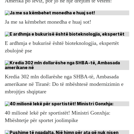
Amerika po lëviz, por jo në një drejtim të vetëm!
Ja me sa këmbehet monedha e huaj sot!
E ardhmja e bukurisë është bioteknologjia, ekspertët
zbulojnë pse
Kredia 302 mln dollarëshe nga SHBA-të, Ambasada
amerikane në Tiranë: Do të mbështesë modernizimin e
mbrojtjes shqiptare
40 milionë lekë për sportistët! Ministri Gonxhja:
Mbështetje për sportet joolimpike