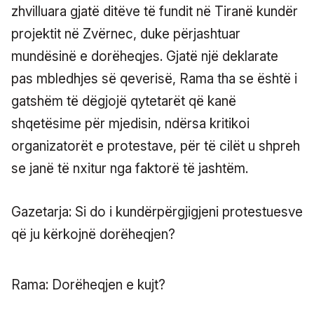
zhvilluara gjatë ditëve të fundit në Tiranë kundër
projektit në Zvërnec, duke përjashtuar
mundësinë e dorëheqjes. Gjatë një deklarate
pas mbledhjes së qeverisë, Rama tha se është i
gatshëm të dëgjojë qytetarët që kanë
shqetësime për mjedisin, ndërsa kritikoi
organizatorët e protestave, për të cilët u shpreh
se janë të nxitur nga faktorë të jashtëm.
Gazetarja: Si do i kundërpërgjigjeni protestuesve
që ju kërkojnë dorëheqjen?
Rama: Dorëheqjen e kujt?