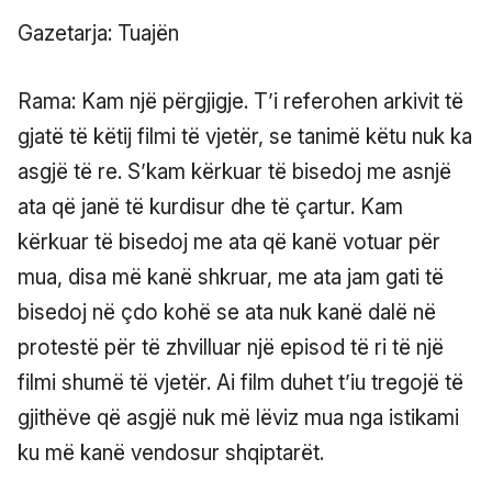
Gazetarja: Tuajën
Rama: Kam një përgjigje. T’i referohen arkivit të
gjatë të këtij filmi të vjetër, se tanimë këtu nuk ka
asgjë të re. S’kam kërkuar të bisedoj me asnjë
ata që janë të kurdisur dhe të çartur. Kam
kërkuar të bisedoj me ata që kanë votuar për
mua, disa më kanë shkruar, me ata jam gati të
bisedoj në çdo kohë se ata nuk kanë dalë në
protestë për të zhvilluar një episod të ri të një
filmi shumë të vjetër. Ai film duhet t’iu tregojë të
gjithëve që asgjë nuk më lëviz mua nga istikami
ku më kanë vendosur shqiptarët.