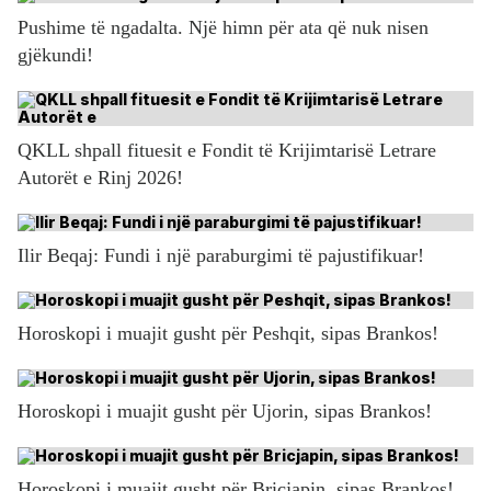
Pushime të ngadalta. Një himn për ata që nuk nisen
gjëkundi!
QKLL shpall fituesit e Fondit të Krijimtarisë Letrare
Autorët e Rinj 2026!
Ilir Beqaj: Fundi i një paraburgimi të pajustifikuar!
Horoskopi i muajit gusht për Peshqit, sipas Brankos!
Horoskopi i muajit gusht për Ujorin, sipas Brankos!
Horoskopi i muajit gusht për Bricjapin, sipas Brankos!