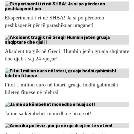
Eksperimenti i ri në SHBA! Ja si po përdoren
peshkaqenët për të parashikuar uraganet!
Aksident tragjik në Greqi! Humbin jetën gruaja shqiptare
dhe djali i saj 24-vjeçar!
Fitoi 1 milion euro në lotari, gruaja hodhi gabimisht
biletën fituese në plehra!
Ja me sa këmbehet monedha e huaj sot!