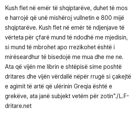
Kush flet në emër të shqiptarëve, duhet të mos
e harrojë që unë mishëroj vullnetin e 800 mijë
shqiptarëve. Kush flet në emër të ndjenjave të
vërteta për çfarë mund të ndodhë me mjedisin,
si mund të mbrohet apo rrezikohet është i
mirëseardhur të bisedojë me mua dhe me ne.
Ata që vijën me librin e shtëpisë sime poshtë
dritares dhe vijën vërdallë nëpër rrugë si çakejtë
e agimit të artë që ulërinin Greqia është e
grekëve, ata janë subjekt vetëm për zotin"./L.F-
dritare.net