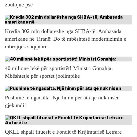
zbulojnë pse
Kredia 302 mln dollarëshe nga SHBA-të, Ambasada
amerikane në Tiranë: Do të mbështesë modernizimin e
mbrojtjes shqiptare
40 milionë lekë për sportistët! Ministri Gonxhja:
Mbështetje për sportet joolimpike
Pushime të ngadalta. Një himn për ata që nuk nisen
gjëkundi!
QKLL shpall fituesit e Fondit të Krijimtarisë Letrare