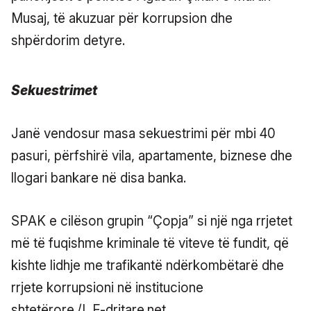
Musaj, të akuzuar për korrupsion dhe
shpërdorim detyre.
Sekuestrimet
Janë vendosur masa sekuestrimi për mbi 40
pasuri, përfshirë vila, apartamente, biznese dhe
llogari bankare në disa banka.
SPAK e cilëson grupin “Çopja” si një nga rrjetet
më të fuqishme kriminale të viteve të fundit, që
kishte lidhje me trafikantë ndërkombëtarë dhe
rrjete korrupsioni në institucione
shtetërore./L.F-dritare.net