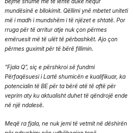
bëjmë shumë më të lehtë duke hequr
mundësinë e bllokimit. Qëllimi ynë mbetet uniteti
më i madh i mundshëm i të njëzet e shtatë. Por
rruga për të arritur atje nuk çon përmes
emëruesit më të ulët të përbashkët. Ajo çon
përmes guximit për të bërë fillimin.
“Fjala Q”, siç e përshkroi së fundmi
Përfaqësuesi i Lartë shumicën e kualifikuar, ka
potencialin të BE për ta bërë atë të aftë për
veprim aty ku aktualisht duhet të qëndrojë ende
në një ndalesë.
Meqë ra fjala, ne nuk jemi të vetmit në dëshirën