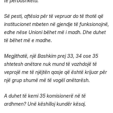
të përbashkëta.
Së pesti, aftësia për të vepruar do të thotë që
institucionet mbeten në gjendje të funksionojnë,
edhe nëse Unioni bëhet më i madh. Dhe duhet
të bëhet më e madhe.
Megjithatë, një Bashkim prej 33, 34 ose 35
shtetesh anëtare nuk mund të vazhdojë të
veprojë me të njëjtën qasje që është krijuar për
një grup shumë më të vogël anëtarësh.
A duhet të kemi 35 komisionerë në të
ardhmen? Unë këshilloj kundër kësaj.