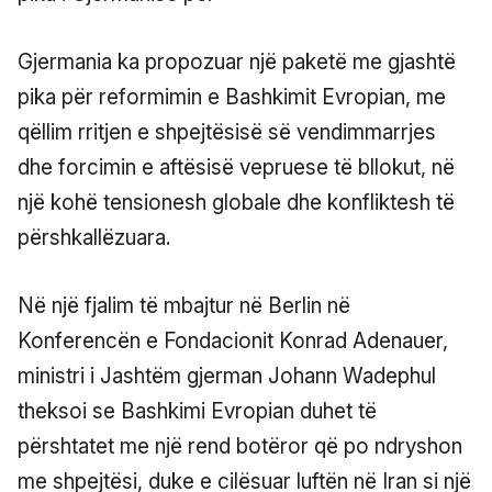
Gjermania ka propozuar një paketë me gjashtë
pika për reformimin e Bashkimit Evropian, me
qëllim rritjen e shpejtësisë së vendimmarrjes
dhe forcimin e aftësisë vepruese të bllokut, në
një kohë tensionesh globale dhe konfliktesh të
përshkallëzuara.
Në një fjalim të mbajtur në Berlin në
Konferencën e Fondacionit Konrad Adenauer,
ministri i Jashtëm gjerman Johann Wadephul
theksoi se Bashkimi Evropian duhet të
përshtatet me një rend botëror që po ndryshon
me shpejtësi, duke e cilësuar luftën në Iran si një