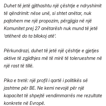
Duhet të jetë gjithashtu një çështje e ndryshimit
të qëndrimit: nëse unë, si shtet anëtar, nuk
pajtohem me një propozim, përgjigja në një
Komunitet prej 27 anëtarësh nuk mund të jetë
‘atëherë do ta bllokoj atë’.
Përkundrazi, duhet të jetë një çështje e gjetjes
aktive të zgjidhjes më të mirë të tolerueshme në
një rast të tillë.
Pika e tretë: një profil i qartë i politikës së
jashtme për BE. Ne kemi nevojë për një
kapacitet të shpejtë vendimmarrës me rezultate
konkrete në Evropë.