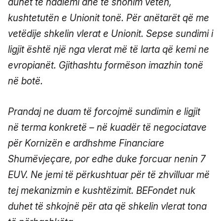
duhet të ndalemi dhe të shohim veten,
kushtetutën e Unionit tonë. Për anëtarët që me
vetëdije shkelin vlerat e Unionit. Sepse sundimi i
ligjit është një nga vlerat më të larta që kemi ne
evropianët. Gjithashtu formëson imazhin tonë
në botë.
Prandaj ne duam të forcojmë sundimin e ligjit
në terma konkretë – në kuadër të negociatave
për Kornizën e ardhshme Financiare
Shumëvjeçare, por edhe duke forcuar nenin 7
EUV. Ne jemi të përkushtuar për të zhvilluar më
tej mekanizmin e kushtëzimit. BEFondet nuk
duhet të shkojnë për ata që shkelin vlerat tona