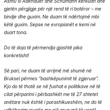
Ashtu si Adenauer dhe Schumann kërkuan dhe
gjetën përgjigje për një rend të ri botëror – me
bindje dhe guxim. Ne duam të ndërtojmë mbi
këtë guxim. Sepse ne evropianët e kemi në
duart tona.
Do të doja të përmendja gjashtë pika
konkretisht!
Së pari, ne duam të arrijmë më shumë në
Bruksel përmes “bashkëpunimit të zgjeruar”.
Kjo do të thotë se në fushat e politikave në të
cilat përparimi i përbashkët me të 27 shtetet
anëtare nuk është i parashikueshëm, ne do të