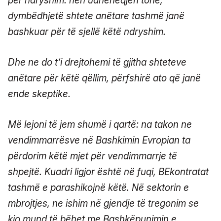
për ndryshim: nën udhëheqjen tonë,
dymbëdhjetë shtete anëtare tashmë janë
bashkuar për të sjellë këtë ndryshim.
Dhe ne do t’i drejtohemi të gjitha shteteve
anëtare për këtë qëllim, përfshirë ato që janë
ende skeptike.
Më lejoni të jem shumë i qartë: na takon ne
vendimmarrësve në Bashkimin Evropian ta
përdorim këtë mjet për vendimmarrje të
shpejtë. Kuadri ligjor është në fuqi, BEkontratat
tashmë e parashikojnë këtë. Në sektorin e
mbrojtjes, ne ishim në gjendje të tregonim se
kjo mund të bëhet me Bashkëpunimin e