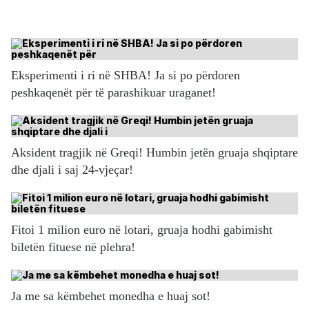
Eksperimenti i ri në SHBA! Ja si po përdoren
peshkaqenët për të parashikuar uraganet!
Aksident tragjik në Greqi! Humbin jetën gruaja shqiptare
dhe djali i saj 24-vjeçar!
Fitoi 1 milion euro në lotari, gruaja hodhi gabimisht
biletën fituese në plehra!
Ja me sa këmbehet monedha e huaj sot!