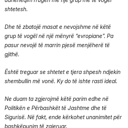
udhëheqim rrugën me një grup më të vogël
shtetesh.
Dhe të zbatojë masat e nevojshme në këtë
grup të vogël në një mënyrë “evropiane”. Pa
pasur nevojë të marrin pjesë menjëherë të
gjithë.
Është treguar se shtetet e tjera shpesh ndjekin
shembullin më vonë. Ky do të ishte rasti ideal.
Ne duam ta zgjerojmë këtë parim edhe në
Politikën e Përbashkët të Jashtme dhe të
Sigurisë. Në fakt, ende kërkohet unanimitet për
bashkëpunim të zgjeruar.