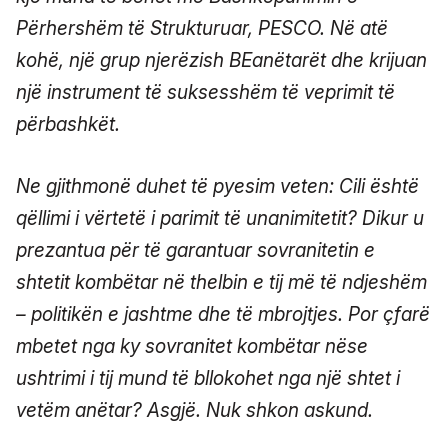
Përhershëm të Strukturuar, PESCO. Në atë
kohë, një grup njerëzish BEanëtarët dhe krijuan
një instrument të suksesshëm të veprimit të
përbashkët.
Ne gjithmonë duhet të pyesim veten: Cili është
qëllimi i vërtetë i parimit të unanimitetit? Dikur u
prezantua për të garantuar sovranitetin e
shtetit kombëtar në thelbin e tij më të ndjeshëm
– politikën e jashtme dhe të mbrojtjes. Por çfarë
mbetet nga ky sovranitet kombëtar nëse
ushtrimi i tij mund të bllokohet nga një shtet i
vetëm anëtar? Asgjë. Nuk shkon askund.