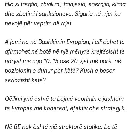
tilla si tregtia, zhvillimi, fqinjësia, energjia, klima
dhe zbatimi i sanksioneve. Siguria në rrjet ka
nevojë për veprim në rrjet.
A jemi ne në Bashkimin Evropian, i cili duhet të
afirmohet në botë në një mënyrë krejtësisht të
ndryshme nga 10, 15 ose 20 vjet më parë, në
pozicionin e duhur për këtë? Kush e beson
seriozisht këtë?
Qëllimi ynë është ta bëjmë veprimin e jashtëm
të Evropës më koherent, efektiv dhe strategjik.
Në BE nuk është një strukturë statike: Le të