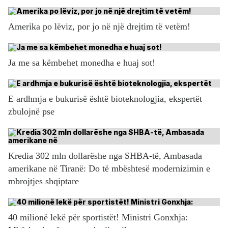
Amerika po lëviz, por jo në një drejtim të vetëm!
Ja me sa këmbehet monedha e huaj sot!
E ardhmja e bukurisë është bioteknologjia, ekspertët
zbulojnë pse
Kredia 302 mln dollarëshe nga SHBA-të, Ambasada
amerikane në Tiranë: Do të mbështesë modernizimin e
mbrojtjes shqiptare
40 milionë lekë për sportistët! Ministri Gonxhja: