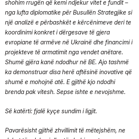
shohim rrugën që kemi ndjekur vitet e fundit –
nga lufta diplomatike për Busullën Strategjike si
një analizë e përbashkët e kërcënimeve deri te
koordinimi konkret i dërgesave të gjera
evropiane të armëve në Ukrainë dhe financimi i
projekteve të armatimit nga vendet anëtare.
Shumë gjëra kanë ndodhur në BE. Ajo tashmë
ka demonstruar disa herë aftësinë inovative që
shumë e mohojnë atë. E gjithë kjo ndodhi
brenda pak vitesh. Sepse ishte e nevojshme.
Së katërti: fjalë kyçe sundim i ligjit.
Pavarësisht gjithë zhvillimit të mëtejshëm, ne