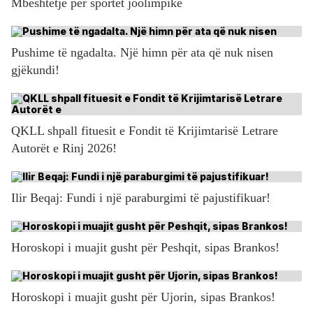
Mbështetje për sportet joolimpike
Pushime të ngadalta. Një himn për ata që nuk nisen
gjëkundi!
QKLL shpall fituesit e Fondit të Krijimtarisë Letrare
Autorët e Rinj 2026!
Ilir Beqaj: Fundi i një paraburgimi të pajustifikuar!
Horoskopi i muajit gusht për Peshqit, sipas Brankos!
Horoskopi i muajit gusht për Ujorin, sipas Brankos!