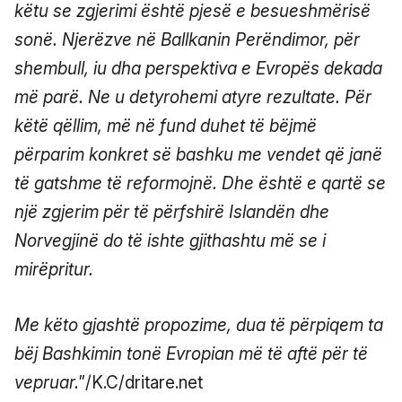
këtu se zgjerimi është pjesë e besueshmërisë
sonë. Njerëzve në Ballkanin Perëndimor, për
shembull, iu dha perspektiva e Evropës dekada
më parë. Ne u detyrohemi atyre rezultate. Për
këtë qëllim, më në fund duhet të bëjmë
përparim konkret së bashku me vendet që janë
të gatshme të reformojnë. Dhe është e qartë se
një zgjerim për të përfshirë Islandën dhe
Norvegjinë do të ishte gjithashtu më se i
mirëpritur.
Me këto gjashtë propozime, dua të përpiqem ta
bëj Bashkimin tonë Evropian më të aftë për të
vepruar."
/K.C/dritare.net