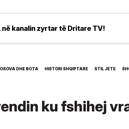
në kanalin zyrtar të Dritare TV!
OSOVA DHE BOTA
HISTORI SHQIPTARE
STIL JETE
SH
endin ku fshihej vra