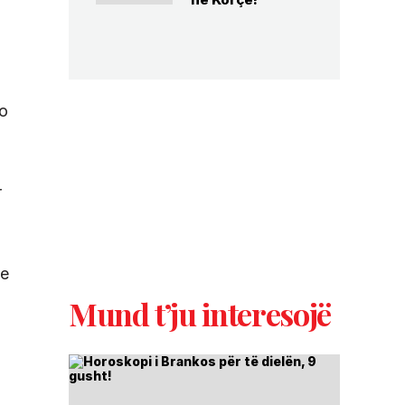
io
r
me
Mund t’ju interesojë