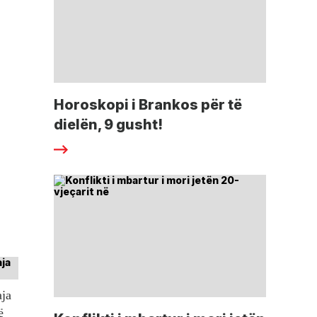
Horoskopi i Brankos për të
dielën, 9 gusht!
aja
ë