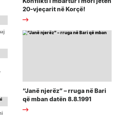
Konflikti i mbartur i mori jetën
20-vjeçarit në Korçë!
uaj
r
“Janë njerëz” – rruga në Bari
që mban datën 8.8.1991
mi