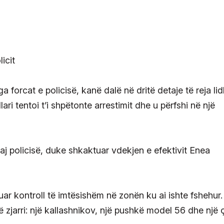
a forcat e policisë, kanë dalë në dritë detaje të reja li
ri tentoi t’i shpëtonte arrestimit dhe u përfshi në një
ndaj policisë, duke shkaktuar vdekjen e efektivit Enea
truar kontroll të imtësishëm në zonën ku ai ishte fshehur
më zjarri: një kallashnikov, një pushkë model 56 dhe një ç