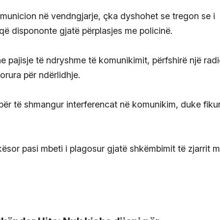
 municion në vendngjarje, çka dyshohet se tregon se i
që dispononte gjatë përplasjes me policinë.
e pajisje të ndryshme të komunikimit, përfshirë një rad
orura për ndërlidhje.
për të shmangur interferencat në komunikim, duke fiku
sor pasi mbeti i plagosur gjatë shkëmbimit të zjarrit 