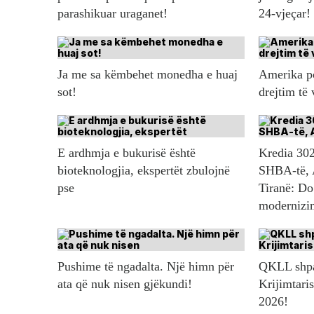
parashikuar uraganet!
24-vjeçar!
Ja me sa këmbehet monedha e huaj
Amerika po
sot!
drejtim të
E ardhmja e bukurisë është
Kredia 302
bioteknologjia, ekspertët zbulojnë
SHBA-të, 
pse
Tiranë: Do
modernizim
Pushime të ngadalta. Një himn për
QKLL shpal
ata që nuk nisen gjëkundi!
Krijimtaris
2026!