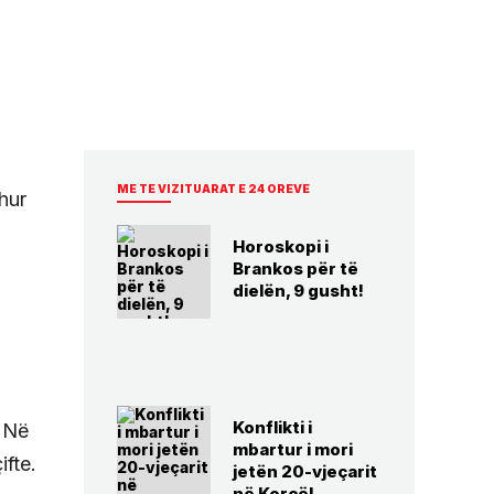
ME TE VIZITUARAT E 24 OREVE
dhur
Horoskopi i
Brankos për të
dielën, 9 gusht!
Konflikti i
. Në
mbartur i mori
ifte.
jetën 20-vjeçarit
në Korçë!