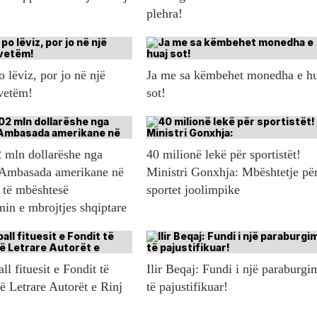
plehra!
 lëviz, por jo në një
Ja me sa këmbehet monedha e h
 vetëm!
sot!
 mln dollarëshe nga
40 milionë lekë për sportistët!
Ambasada amerikane në
Ministri Gonxhja: Mbështetje pë
 të mbështesë
sportet joolimpike
in e mbrojtjes shqiptare
l fituesit e Fondit të
Ilir Beqaj: Fundi i një paraburgi
ë Letrare Autorët e Rinj
të pajustifikuar!