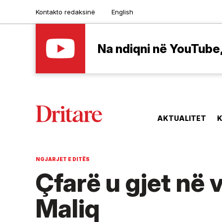
Kontakto redaksinë
English
Na ndiqni në YouTube, 
AKTUALITET
K
NGJARJET E DITËS
Çfarë u gjet në v
Maliq