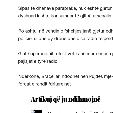
Sipas të dhënave paraprake, nuk është gjetur
dyshuari kishte konsumuar të gjithë arsenalin 
Po ashtu, në vendin e fshehjes janë gjetur edh
policie, si dhe dy dronë dhe disa radio të përd
Gjatë operacionit, efektivët kanë marrë masa 
pajisjet e tyre radio.
Ndërkohë, Braçellari ndodhet nën kujdes mjekë
forcat e rendit./dritare.net