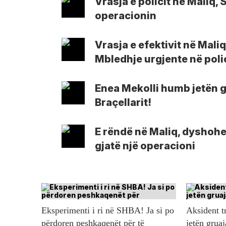
Vrasja e policit në Maliq, 
operacionin
Vrasja e efektivit në Mali
Mbledhje urgjente në poli
Enea Mekolli humb jetën g
Braçellarit!
E rëndë në Maliq, dyshohet
gjatë një operacioni
Eksperimenti i ri në SHBA! Ja si po
Aksident t
përdoren peshkaqenët për të
jetën gruaj