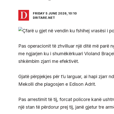
FRIDAY 5 JUNE 2026, 10:10
DRITARE.NET
Pas operacionit të zhvilluar një ditë më parë ng
me ngjarjen ku i shumëkërkuari Violand Braçella
shkëmbim zjarri me efektivët.
Gjatë përpjekjes për t’u larguar, ai hapi zjarr 
Mekolli dhe plagosjen e Edison Adrit.
Pas arrestimit të tij, forcat policore kanë ush
një stan të përdorur prej tij, janë gjetur tre ar