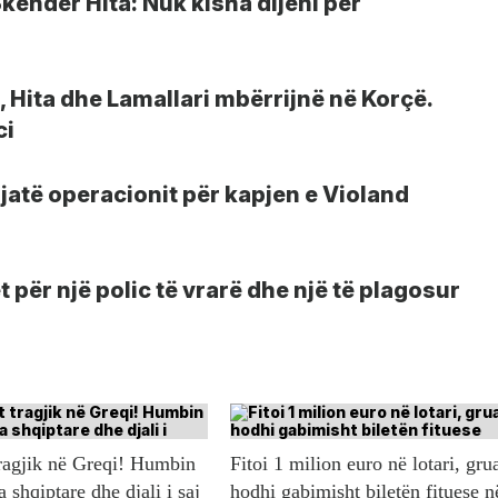
Skënder Hita: Nuk kisha dijeni për
q, Hita dhe Lamallari mbërrijnë në Korçë.
ci
jatë operacionit për kapjen e Violand
 për një polic të vrarë dhe një të plagosur
ragjik në Greqi! Humbin
Fitoi 1 milion euro në lotari, gru
a shqiptare dhe djali i saj
hodhi gabimisht biletën fituese n