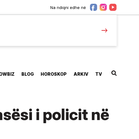
Na ndiqni edhe në
OWBIZ
BLOG
HOROSKOP
ARKIV
TV
sësi i policit në