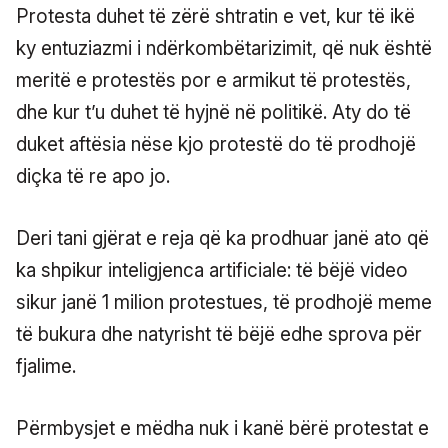
Protesta duhet të zërë shtratin e vet, kur të ikë
ky entuziazmi i ndërkombëtarizimit, që nuk është
meritë e protestës por e armikut të protestës,
dhe kur t’u duhet të hyjnë në politikë. Aty do të
duket aftësia nëse kjo protestë do të prodhojë
diçka të re apo jo.
Deri tani gjërat e reja që ka prodhuar janë ato që
ka shpikur inteligjenca artificiale: të bëjë video
sikur janë 1 milion protestues, të prodhojë meme
të bukura dhe natyrisht të bëjë edhe sprova për
fjalime.
Përmbysjet e mëdha nuk i kanë bërë protestat e