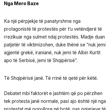
Nga Mero Baze
Ka një përpjekje të panatyrshme nga
protagonistë të protestës për t’u vetëndjerë të
rrezikuar nga sulmet ndaj protestës. Madje duan
patjetër të viktimizohen, duke thënë se “nuk jemi
agjentë grekë, iranianë, nuk jemi të Albin Kurtit
apo të Serbisë, jemi të Shqipërisë”.
Të Shqipërisë janë. Të rrinë të qetë për këtë.
Debatet mbi faktorët e jashtëm që po përzihen
tek protesta janë normale, pasi ajo është një nga
protestat më popullore në botë, pas ngjarjeve të