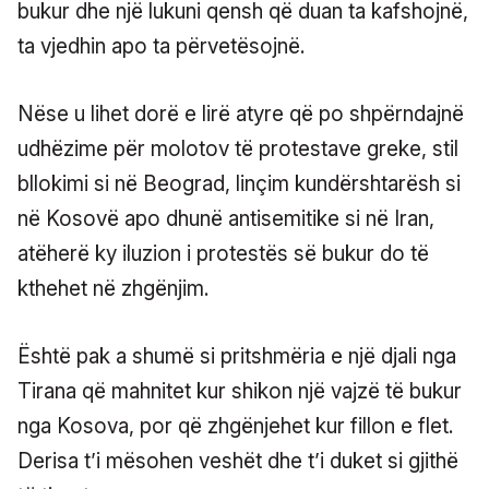
bukur dhe një lukuni qensh që duan ta kafshojnë,
ta vjedhin apo ta përvetësojnë.
Nëse u lihet dorë e lirë atyre që po shpërndajnë
udhëzime për molotov të protestave greke, stil
bllokimi si në Beograd, linçim kundërshtarësh si
në Kosovë apo dhunë antisemitike si në Iran,
atëherë ky iluzion i protestës së bukur do të
kthehet në zhgënjim.
Është pak a shumë si pritshmëria e një djali nga
Tirana që mahnitet kur shikon një vajzë të bukur
nga Kosova, por që zhgënjehet kur fillon e flet.
Derisa t’i mësohen veshët dhe t’i duket si gjithë