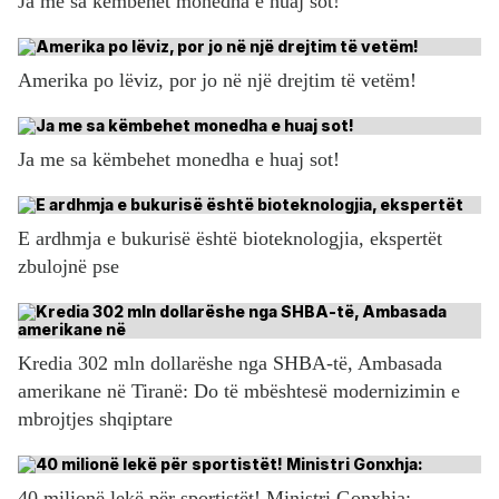
Ja me sa këmbehet monedha e huaj sot!
Amerika po lëviz, por jo në një drejtim të vetëm!
Ja me sa këmbehet monedha e huaj sot!
E ardhmja e bukurisë është bioteknologjia, ekspertët
zbulojnë pse
Kredia 302 mln dollarëshe nga SHBA-të, Ambasada
amerikane në Tiranë: Do të mbështesë modernizimin e
mbrojtjes shqiptare
40 milionë lekë për sportistët! Ministri Gonxhja: