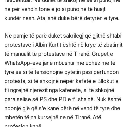
respektuar. Ne duhet të shikojmë se si punojmë
ne për vendin tonë e jo si punojnë të huajt
kundër nesh. Ata janë duke bërë detyrën e tyre.
Në pamje të parë duket sakrilegj që gjithë shtabi
protestave i Albin Kurtit është në krye të zbatimit
të manualit të protestave në Tiranë. Grupet e
WhatsApp-eve janë mbushur me udhëzime të
tyre se si të tensionojnë qytetin pasi përfundon
protesta, si të shkojnë nëpër kafetë e Bllokut e
t’i ngrejnë njerëzit nga kafenetë, si të shkojnë
para selisë së PS dhe PD e t’i shajnë. Nuk është
ndonjë gjë që s’e kanë bërë në vend të tyre dhe
mbetën të na kursejnë ne në Tiranë. Atë
profesion kanë.