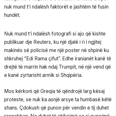
nuk mund t’i ndalësh faktorët e jashtëm të fusin
hundët.
Nuk mund t’i ndalësh fotografi si ajo që kishte
publikuar dje Reuters, ku një djalë i ri i ngjitej
makinës së policisë me një poster në shpinë ku
shkruhej “Edi Rama çifut”. Edhe iranianët kanë të
drejtë të marrin hak ndaj Trumpit, në një vend që
e kanë zyrtarisht armik si Shqipëria.
Mos kërkoni që Greqia të qëndrojë larg kësaj
proteste, se nuk ka asnjë arsye ta humbasë këtë
shans. Çdokush që punon për vendin e tij duhet