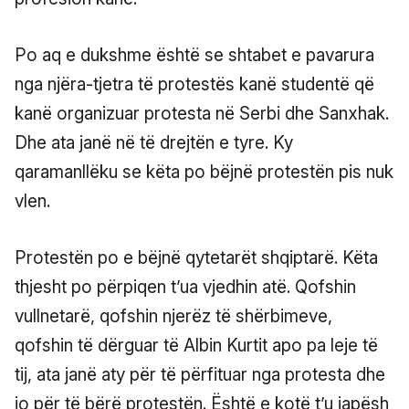
Po aq e dukshme është se shtabet e pavarura
nga njëra-tjetra të protestës kanë studentë që
kanë organizuar protesta në Serbi dhe Sanxhak.
Dhe ata janë në të drejtën e tyre. Ky
qaramanllëku se këta po bëjnë protestën pis nuk
vlen.
Protestën po e bëjnë qytetarët shqiptarë. Këta
thjesht po përpiqen t’ua vjedhin atë. Qofshin
vullnetarë, qofshin njerëz të shërbimeve,
qofshin të dërguar të Albin Kurtit apo pa leje të
tij, ata janë aty për të përfituar nga protesta dhe
jo për të bërë protestën. Është e kotë t’u japësh