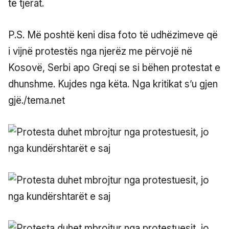
të tjerat.
P.S. Më poshtë keni disa foto të udhëzimeve që
i vijnë protestës nga njerëz me përvojë në
Kosovë, Serbi apo Greqi se si bëhen protestat e
dhunshme. Kujdes nga këta. Nga kritikat s’u gjen
gjë./tema.net