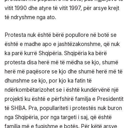
vitit 1990 dhe atyre të vitit 1997, për arsye krejt
të ndryshme nga ato.
Protesta nuk është bërë popullore në botë se
është e madhe apo e jashtëzakonshme, që nuk
ka parë kurrë Shqipëria. Shqipëria ka bërë
protesta disa herë më të mëdha se kjo, shumë
herë më paqësore se kjo dhe shumë herë më të
dhunshme se kjo, por kjo ka fatin të
ndërkombëtarizohet se i është kundërvënë një
projekti ku është e përfshirë familja e Presidentit
të SHBA. Pra, popullariteti i protestës nuk buron
nga Shqipëria, por nga targeti i saj, që është
familja më e fuqishme e botës. Për këtë arsye