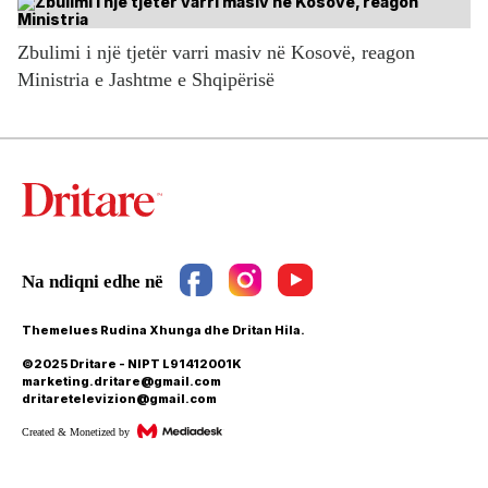
Zbulimi i një tjetër varri masiv në Kosovë, reagon
Ministria e Jashtme e Shqipërisë
Themelues Rudina Xhunga dhe Dritan Hila.
©2025 Dritare - NIPT L91412001K
marketing.dritare@gmail.com
dritaretelevizion@gmail.com
Created & Monetized by