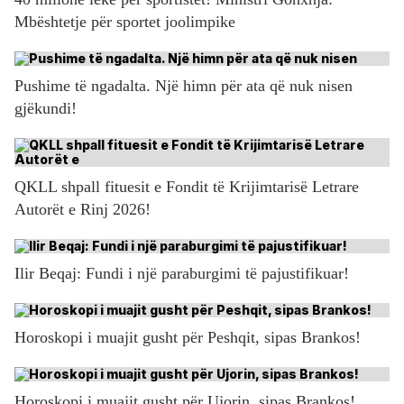
Mbështetje për sportet joolimpike
Pushime të ngadalta. Një himn për ata që nuk nisen
gjëkundi!
QKLL shpall fituesit e Fondit të Krijimtarisë Letrare
Autorët e Rinj 2026!
Ilir Beqaj: Fundi i një paraburgimi të pajustifikuar!
Horoskopi i muajit gusht për Peshqit, sipas Brankos!
Horoskopi i muajit gusht për Ujorin, sipas Brankos!