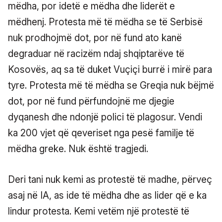
mëdha, por idetë e mëdha dhe liderët e
mëdhenj. Protesta më të mëdha se të Serbisë
nuk prodhojmë dot, por në fund ato kanë
degraduar në racizëm ndaj shqiptarëve të
Kosovës, aq sa të duket Vuçiçi burrë i mirë para
tyre. Protesta më të mëdha se Greqia nuk bëjmë
dot, por në fund përfundojnë me djegie
dyqanesh dhe ndonjë polici të plagosur. Vendi
ka 200 vjet që qeveriset nga pesë familje të
mëdha greke. Nuk është tragjedi.
Deri tani nuk kemi as protestë të madhe, përveç
asaj në IA, as ide të mëdha dhe as lider që e ka
lindur protesta. Kemi vetëm një protestë të