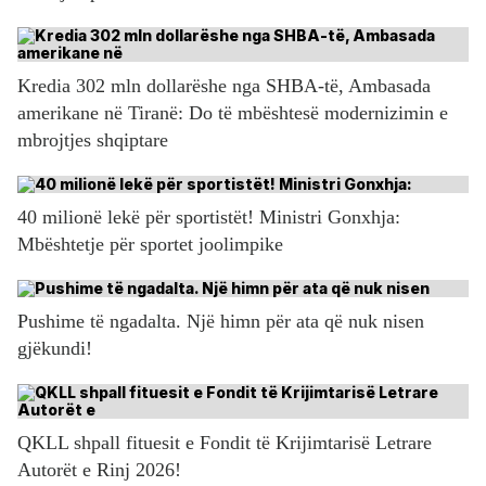
Kredia 302 mln dollarëshe nga SHBA-të, Ambasada
amerikane në Tiranë: Do të mbështesë modernizimin e
mbrojtjes shqiptare
40 milionë lekë për sportistët! Ministri Gonxhja:
Mbështetje për sportet joolimpike
Pushime të ngadalta. Një himn për ata që nuk nisen
gjëkundi!
QKLL shpall fituesit e Fondit të Krijimtarisë Letrare
Autorët e Rinj 2026!