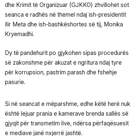
dhe Krimit të Organizuar (GJKKO) zhvillohet sot
seanca e radhës në themel ndaj ish-presidentit
Ilir Meta dhe ish-bashkëshortes së tij, Monika
Kryemadhi.
Dy të pandehurit po gjykohen sipas procedurës
së zakonshme për akuzat e ngritura ndaj tyre
për korrupsion, pastrim parash dhe fshehje
pasurie.
Si në seancat e mëparshme, edhe këtë herë nuk
është lejuar prania e kamerave brenda sallës së
gjyqit për transmetim live, ndërsa përfaqësuesit
e mediave janë nxjerrë jashtë.