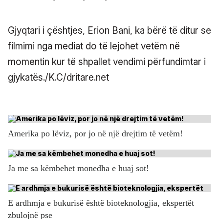
Gjyqtari i çështjes, Erion Bani, ka bërë të ditur se
filmimi nga mediat do të lejohet vetëm në
momentin kur të shpallet vendimi përfundimtar i
gjykatës./K.C/dritare.net
Amerika po lëviz, por jo në një drejtim të vetëm!
Ja me sa këmbehet monedha e huaj sot!
E ardhmja e bukurisë është bioteknologjia, ekspertët
zbulojnë pse