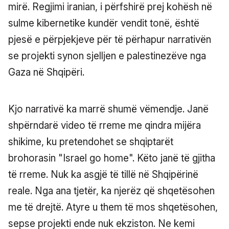
mirë. Regjimi iranian, i përfshirë prej kohësh në
sulme kibernetike kundër vendit tonë, është
pjesë e përpjekjeve për të përhapur narrativën
se projekti synon sjelljen e palestinezëve nga
Gaza në Shqipëri.
Kjo narrativë ka marrë shumë vëmendje. Janë
shpërndarë video të rreme me qindra mijëra
shikime, ku pretendohet se shqiptarët
brohorasin "Israel go home". Këto janë të gjitha
të rreme. Nuk ka asgjë të tillë në Shqipërinë
reale. Nga ana tjetër, ka njerëz që shqetësohen
me të drejtë. Atyre u them të mos shqetësohen,
sepse projekti ende nuk ekziston. Ne kemi