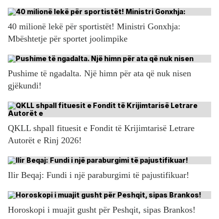
40 milionë lekë për sportistët! Ministri Gonxhja:
Mbështetje për sportet joolimpike
Pushime të ngadalta. Një himn për ata që nuk nisen
gjëkundi!
QKLL shpall fituesit e Fondit të Krijimtarisë Letrare
Autorët e Rinj 2026!
Ilir Beqaj: Fundi i një paraburgimi të pajustifikuar!
Horoskopi i muajit gusht për Peshqit, sipas Brankos!