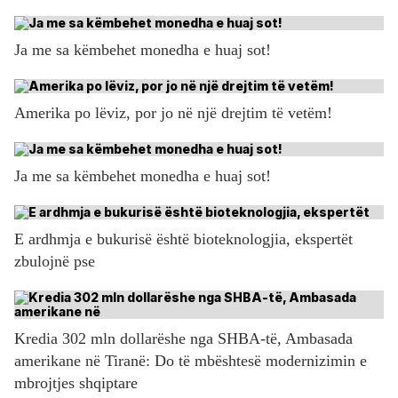
Ja me sa këmbehet monedha e huaj sot!
Amerika po lëviz, por jo në një drejtim të vetëm!
Ja me sa këmbehet monedha e huaj sot!
E ardhmja e bukurisë është bioteknologjia, ekspertët
zbulojnë pse
Kredia 302 mln dollarëshe nga SHBA-të, Ambasada
amerikane në Tiranë: Do të mbështesë modernizimin e
mbrojtjes shqiptare