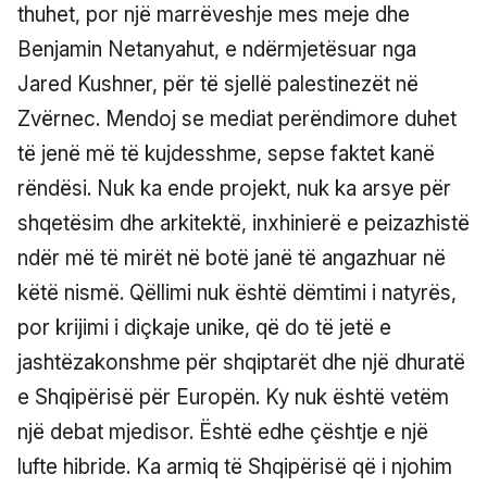
thuhet, por një marrëveshje mes meje dhe
Benjamin Netanyahut, e ndërmjetësuar nga
Jared Kushner, për të sjellë palestinezët në
Zvërnec. Mendoj se mediat perëndimore duhet
të jenë më të kujdesshme, sepse faktet kanë
rëndësi. Nuk ka ende projekt, nuk ka arsye për
shqetësim dhe arkitektë, inxhinierë e peizazhistë
ndër më të mirët në botë janë të angazhuar në
këtë nismë. Qëllimi nuk është dëmtimi i natyrës,
por krijimi i diçkaje unike, që do të jetë e
jashtëzakonshme për shqiptarët dhe një dhuratë
e Shqipërisë për Europën. Ky nuk është vetëm
një debat mjedisor. Është edhe çështje e një
lufte hibride. Ka armiq të Shqipërisë që i njohim