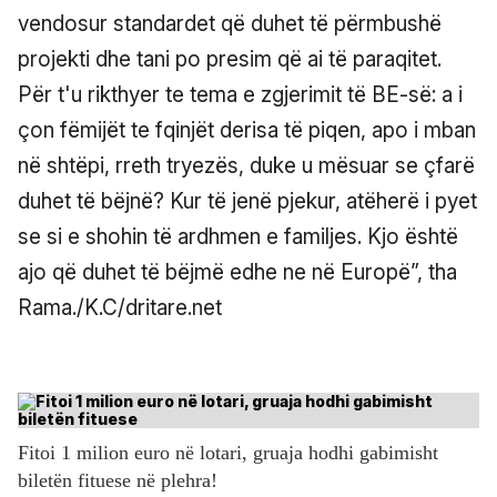
vendosur standardet që duhet të përmbushë
projekti dhe tani po presim që ai të paraqitet.
Për t'u rikthyer te tema e zgjerimit të BE-së: a i
çon fëmijët te fqinjët derisa të piqen, apo i mban
në shtëpi, rreth tryezës, duke u mësuar se çfarë
duhet të bëjnë? Kur të jenë pjekur, atëherë i pyet
se si e shohin të ardhmen e familjes. Kjo është
ajo që duhet të bëjmë edhe ne në Europë”, tha
Rama./K.C/dritare.net
Fitoi 1 milion euro në lotari, gruaja hodhi gabimisht
biletën fituese në plehra!