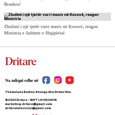
Brankos!
Zbulimi i një tjetër varri masiv në Kosovë, reagon
Ministria e Jashtme e Shqipërisë
Themelues Rudina Xhunga dhe Dritan Hila.
©2025 Dritare - NIPT L91412001K
marketing.dritare@gmail.com
dritaretelevizion@gmail.com