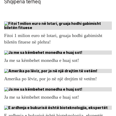
Fitoi 1 milion euro në lotari, gruaja hodhi gabimisht
biletën fituese në plehra!
Ja me sa këmbehet monedha e huaj sot!
Amerika po lëviz, por jo në një drejtim të vetëm!
Ja me sa këmbehet monedha e huaj sot!
E ardhmja e bukurisë është bioteknologjia, ekspertët