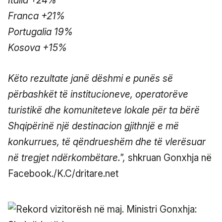
Italia +24%
Franca +21%
Portugalia 19%
Kosova +15%
Këto rezultate janë dëshmi e punës së
përbashkët të institucioneve, operatorëve
turistikë dhe komuniteteve lokale për ta bërë
Shqipërinë një destinacion gjithnjë e më
konkurrues, të qëndrueshëm dhe të vlerësuar
në tregjet ndërkombëtare.",
shkruan Gonxhja në
Facebook./K.C/dritare.net