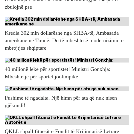
zbulojnë pse
Kredia 302 mln dollarëshe nga SHBA-të, Ambasada
amerikane në Tiranë: Do të mbështesë modernizimin e
mbrojtjes shqiptare
40 milionë lekë për sportistët! Ministri Gonxhja:
Mbështetje për sportet joolimpike
Pushime të ngadalta. Një himn për ata që nuk nisen
gjëkundi!
QKLL shpall fituesit e Fondit të Krijimtarisë Letrare