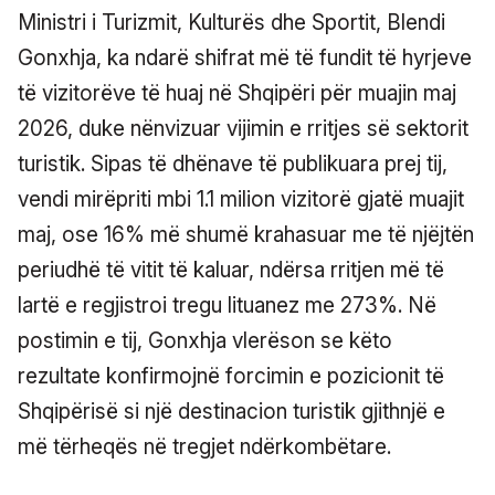
Ministri i Turizmit, Kulturës dhe Sportit, Blendi
Gonxhja, ka ndarë shifrat më të fundit të hyrjeve
të vizitorëve të huaj në Shqipëri për muajin maj
2026, duke nënvizuar vijimin e rritjes së sektorit
turistik. Sipas të dhënave të publikuara prej tij,
vendi mirëpriti mbi 1.1 milion vizitorë gjatë muajit
maj, ose 16% më shumë krahasuar me të njëjtën
periudhë të vitit të kaluar, ndërsa rritjen më të
lartë e regjistroi tregu lituanez me 273%. Në
postimin e tij, Gonxhja vlerëson se këto
rezultate konfirmojnë forcimin e pozicionit të
Shqipërisë si një destinacion turistik gjithnjë e
më tërheqës në tregjet ndërkombëtare.