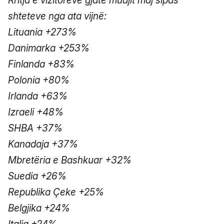
Rritja e vizitorëve gjatë muajit maj sipas
shteteve nga ata vijnë:
Lituania +273%
Danimarka +253%
Finlanda +83%
Polonia +80%
Irlanda +63%
Izraeli +48%
SHBA +37%
Kanadaja +37%
Mbretëria e Bashkuar +32%
Suedia +26%
Republika Çeke +25%
Belgjika +24%